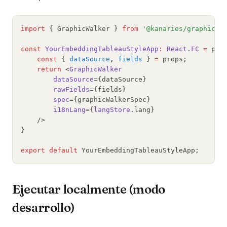
import
 { GraphicWalker } 
from
'@kanaries/graphic-w
const
YourEmbeddingTableauStyleApp
:
React
.
FC
=
 pro
const
 { 
dataSource
,
fields
 } 
=
 props;
return
 <
GraphicWalker
dataSource
={dataSource}
rawFields
={fields}
spec
={graphicWalkerSpec}
i18nLang
={
langStore
.lang}
    />
}
export
default
 YourEmbeddingTableauStyleApp;
Ejecutar localmente (modo
desarrollo)