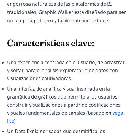
Python heapq: Priority Queues and Heap Operations Made
engorrosa naturaleza de las plataformas de BI
Simple
tradicionales, Graphic Walker está diseñado para ser
Python itertools: Complete Guide to Iterator Building Blocks
un plugin ágil, ligero y fácilmente incrustable.
Python itertools: Guía Completa de Bloques de
Construcción de Iteradores
Características clave:
Python map() Function: Transform Iterables with Examples
Python os Module: File and Directory Operations Guide
Una experiencia centrada en el usuario, de arrastrar
Python subprocess: Ejecuta comandos externos desde
y soltar, para el análisis exploratorio de datos con
Python (Guía completa)
visualizaciones cautivadoras.
Python subprocess: Run External Commands from Python
(Complete Guide)
Una interfaz de analítica visual inspirada en la
Python unittest: Escribe y ejecuta pruebas unitarias (Guía
gramática de gráficos que permite a los usuarios
completa)
construir visualizaciones a partir de codificaciones
Python unittest: Write and Run Unit Tests (Complete Guide)
visuales fundamentales de canales (basado en
vega-
(opens in a new tab)
lite
).
Python zip() Function: Combine Iterables with Examples
Un Data Explainer sagaz que desmitifica los
Python3 Linter: La guía definitiva para mejorar la calidad