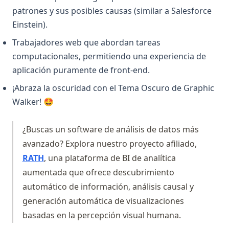
de tu código
patrones y sus posibles causas (similar a Salesforce
Einstein).
Python3 Linter: The Ultimate Guide to Boosting Your Code
Quality
Trabajadores web que abordan tareas
Python: Acelera Beautiful Soup - Mejora la Eficiencia de tu
computacionales, permitiendo una experiencia de
Web Scraping ¡Ahora!
aplicación puramente de front-end.
Reducción de Dimensiones en Python: Principales Consejos
¡Abraza la oscuridad con el Tema Oscuro de Graphic
que Debes Conocer
Walker! 🤩
SVM en Python, Qué es y cómo usarlo
SVM in Python, What It Is and How to Use It
¿Buscas un software de análisis de datos más
Side_effect in Python - What It Is And How to Use?
avanzado? Explora nuestro proyecto afiliado,
(opens in a new tab)
RATH
, una plataforma de BI de analítica
Sklearn Train Test Split: Complete Guide to Splitting Data in
Python
aumentada que ofrece descubrimiento
automático de información, análisis causal y
Sklearn Train Test Split: Guía Completa para Dividir Datos
en Python
generación automática de visualizaciones
basadas en la percepción visual humana.
Snowflake Connector Python: Install and Connect to
Snowflake with Ease