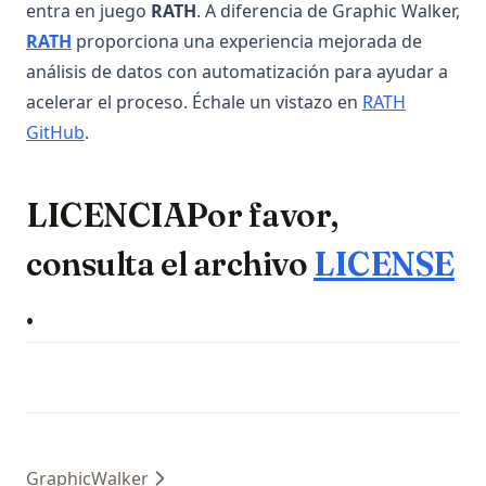
entra en juego
RATH
. A diferencia de Graphic Walker,
(opens in a new tab)
RATH
proporciona una experiencia mejorada de
análisis de datos con automatización para ayudar a
acelerar el proceso. Échale un vistazo en
RATH
(opens in a new tab)
GitHub
.
LICENCIAPor favor,
consulta el archivo
LICENSE
(opens in a new tab)
.
GraphicWalker