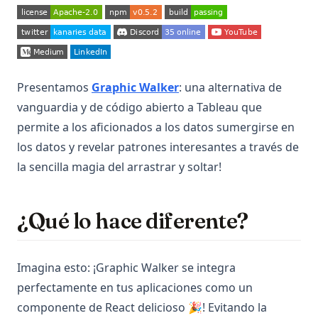
(opens in a new tab)
(opens in a new tab)
(opens in a new 
Python Virtual Environments: A Complete Guide to venv,
(opens in a new tab)
(opens in a new tab)
(opens in 
virtualenv, and Conda
(opens in a new tab)
(opens in a new tab)
Python asyncio: Complete Guide to Asynchronous
Programming
(opens in a new tab)
Presentamos
Graphic Walker
: una alternativa de
Python asyncio: Guía Completa de Programación
vanguardia y de código abierto a Tableau que
Asincrónica
permite a los aficionados a los datos sumergirse en
Python defaultdict: Simplifica las operaciones de
los datos y revelar patrones interesantes a través de
diccionario con valores predeterminados
la sencilla magia del arrastrar y soltar!
Python defaultdict: Simplify Dictionary Operations with
Default Values
Python f-strings: La guía completa de los literales de
¿Qué lo hace diferente?
cadena formateados
Python f-strings: The Complete Guide to Formatted String
Literals
Imagina esto: ¡Graphic Walker se integra
Python heapq: Colas de prioridad y operaciones de heap
perfectamente en tus aplicaciones como un
simplificadas
componente de React delicioso 🎉! Evitando la