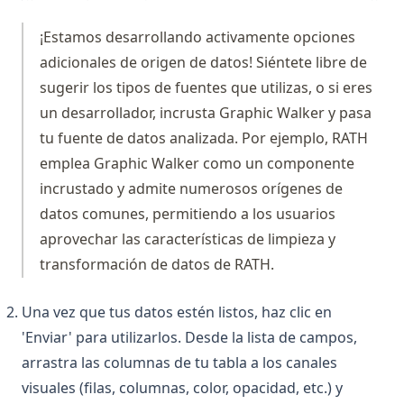
What Is Elif in Python - Explained!
¡Estamos desarrollando activamente opciones
What Is Parsing in Python? A Guide to Parsers and
Techniques
adicionales de origen de datos! Siéntete libre de
sugerir los tipos de fuentes que utilizas, o si eres
What is Boolean in Python?
un desarrollador, incrusta Graphic Walker y pasa
What is Do Nothing in Python? Understanding The Pass
tu fuente de datos analizada. Por ejemplo, RATH
Statement
emplea Graphic Walker como un componente
What is Scikit-Learn: The Must-Have Machine Learning
incrustado y admite numerosos orígenes de
Library
datos comunes, permitiendo a los usuarios
What is XGBoost, The Powerhouse of Machine Learning
Algorithms
aprovechar las características de limpieza y
transformación de datos de RATH.
What is an Expression in Python?
What is the Difference? Python vs ActivePython vs
Una vez que tus datos estén listos, haz clic en
Anaconda Compared
'Enviar' para utilizarlos. Desde la lista de campos,
Zen of Python: All 19 Principles Explained with Examples
arrastra las columnas de tu tabla a los canales
Zen of Python: Qué es y cómo acceder
visuales (filas, columnas, color, opacidad, etc.) y
[Explained] How to GroupBy Dataframe in Python, Pandas,