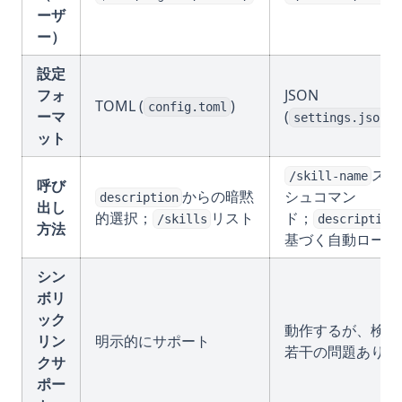
ーザ
ー）
設定
フォ
JSON
TOML (
)
config.toml
ーマ
(
)
settings.json
ット
スラ
/skill-name
呼び
からの暗黙
シュコマン
description
出し
的選択；
リスト
ド；
/skills
description
方法
基づく自動ロード
シン
ボリ
ック
動作するが、検出
リン
明示的にサポート
若干の問題あり
クサ
ポー