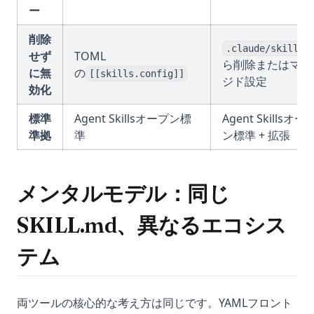
ー
削除
.claude/skills/
せず
TOML
ら削除またはマネ
に無
の
[[skills.config]]
ジド設定
効化
標準
Agent Skillsオープン標
Agent Skillsオー
準拠
準
ン標準 + 拡張
メンタルモデル：同じ
SKILL.md、異なるエコシス
テム
両ツールの核心的な考え方は同じです。YAMLフロント