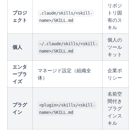
リポジ
プロジ
トリ固
.claude/skills/<skill-
ェクト
有のス
name>/SKILL.md
キル
個人の
~/.claude/skills/<skill-
個人
ツール
name>/SKILL.md
キット
エンタ
マネージド設定（組織全
企業ポ
ープラ
体）
リシー
イズ
名前空
間付き
プラグ
<plugin>/skills/<skill-
プラグ
イン
name>/SKILL.md
インス
キル