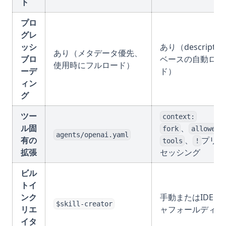
ト
プロ
グレ
ッシ
あり（descriptio
あり（メタデータ優先、
ブロ
ベースの自動ロー
使用時にフルロード）
ーデ
ド）
ィン
グ
ツー
context:
ル固
、
fork
allowed-
agents/openai.yaml
有の
、
プリプ
tools
!
拡張
セッシング
ビル
トイ
ンク
手動またはIDEス
$skill-creator
リエ
ャフォールディン
イタ