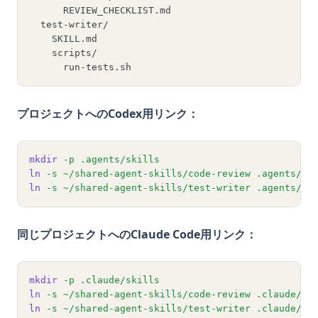
      REVIEW_CHECKLIST.md
  test-writer/
    SKILL.md
    scripts/
      run-tests.sh
プロジェクトへのCodex用リンク：
mkdir
-p
.agents/skills
ln
-s
~/shared-agent-skills/code-review
.agents/sk
ln
-s
~/shared-agent-skills/test-writer
.agents/sk
同じプロジェクトへのClaude Code用リンク：
mkdir
-p
.claude/skills
ln
-s
~/shared-agent-skills/code-review
.claude/sk
ln
-s
~/shared-agent-skills/test-writer
.claude/sk