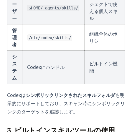
ー
ジェクトで使
$HOME/.agents/skills/
ザ
える個人スキ
ー
ル
管
組織全体のポ
理
/etc/codex/skills/
リシー
者
シ
ス
ビルトイン機
Codexにバンドル
テ
能
ム
Codexは
シンボリックリンクされたスキルフォルダ
も明
示的にサポートしており、スキャン時にシンボリックリ
ンクのターゲットを追跡します。
3. ビルトインスキルツールの使用