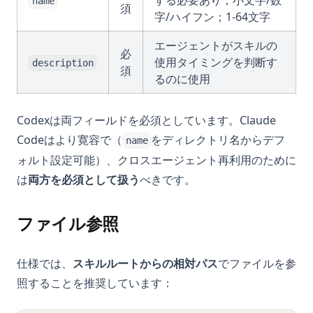
する必要あり；小文字/数
name
須
字/ハイフン；1-64文字
エージェントがスキルの
必
使用タイミングを判断す
description
須
るのに使用
Codexは両フィールドを必須としています。Claude
Codeはより寛容で（
をディレクトリ名からデフ
name
ォルト設定可能）、クロスエージェント再利用のために
は
両方を必須として扱う
べきです。
ファイル参照
仕様では、
スキルルートからの相対パス
でファイルを参
照することを推奨しています：