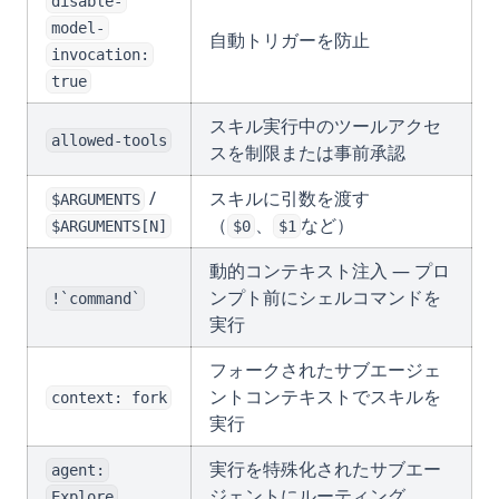
disable-
model-
自動トリガーを防止
invocation:
true
スキル実行中のツールアクセ
allowed-tools
スを制限または事前承認
/
スキルに引数を渡す
$ARGUMENTS
（
、
など）
$ARGUMENTS[N]
$0
$1
動的コンテキスト注入 — プロ
ンプト前にシェルコマンドを
!`command`
実行
フォークされたサブエージェ
ントコンテキストでスキルを
context: fork
実行
実行を特殊化されたサブエー
agent:
ジェントにルーティング
Explore