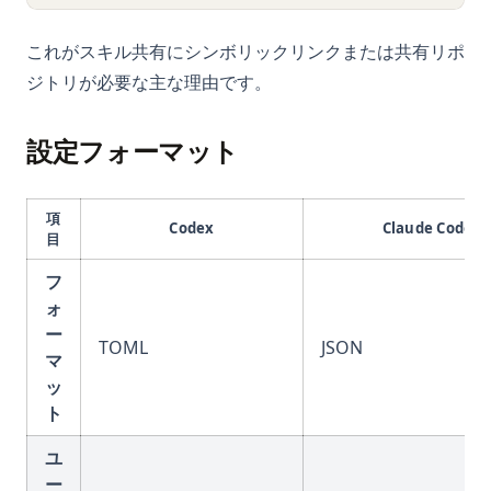
これがスキル共有にシンボリックリンクまたは共有リポ
ジトリが必要な主な理由です。
設定フォーマット
項
Codex
Claude Code
目
フ
ォ
ー
TOML
JSON
マ
ッ
ト
ユ
ー