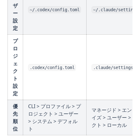
ザ
~/.codex/config.toml
~/.claude/settings
ー
設
定
プ
ロ
ジ
ェ
.codex/config.toml
.claude/settings.j
ク
ト
設
定
優
CLI > プロファイル > プ
マネージド > エンタ
先
ロジェクト > ユーザー
イズ > ユーザー > 
順
> システム > デフォル
クト > ローカル
位
ト