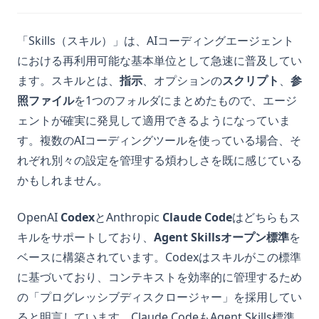
「Skills（スキル）」は、AIコーディングエージェント
における再利用可能な基本単位として急速に普及してい
ます。スキルとは、
指示
、オプションの
スクリプト
、
参
照ファイル
を1つのフォルダにまとめたもので、エージ
ェントが確実に発見して適用できるようになっていま
す。複数のAIコーディングツールを使っている場合、そ
れぞれ別々の設定を管理する煩わしさを既に感じている
かもしれません。
OpenAI
Codex
とAnthropic
Claude Code
はどちらもス
キルをサポートしており、
Agent Skillsオープン標準
を
ベースに構築されています。Codexはスキルがこの標準
に基づいており、コンテキストを効率的に管理するため
の「プログレッシブディスクロージャー」を採用してい
ると明言しています。Claude CodeもAgent Skills標準