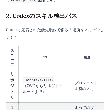
と
が
必須
です。
description
2. Codexのスキル検出パス
Codexは定義された優先順位で複数の場所をスキャンし
ます：
ス
コ
パス
用途
ー
プ
リ
ポ
.agents/skills/
プロジェクト
ジ
（CWDからリポジトリ
固有のスキル
ト
ルートまで）
リ
ユ
すべてのプロ