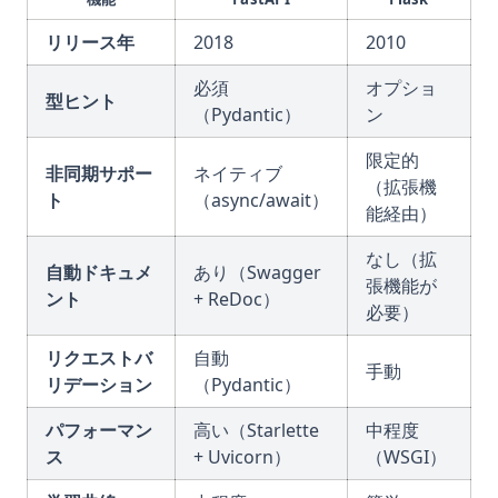
リリース年
2018
2010
必須
オプショ
型ヒント
（Pydantic）
ン
限定的
非同期サポー
ネイティブ
（拡張機
ト
（async/await）
能経由）
なし（拡
自動ドキュメ
あり（Swagger
張機能が
ント
+ ReDoc）
必要）
リクエストバ
自動
手動
リデーション
（Pydantic）
パフォーマン
高い（Starlette
中程度
ス
+ Uvicorn）
（WSGI）