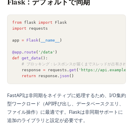
Flask：デフォルトで同期
from
 flask 
import
 Flask
import
 requests
app 
=
Flask
(
__name__
)
@app
.
route
(
'/data'
)
def
get_data
():
# ブロッキング：レスポンスが届くまでスレッドが占有される
    response 
=
 requests
.
get
(
'https://api.example.c
return
 response
.
json
()
FastAPIは非同期をネイティブに処理するため、I/O集約
型ワークロード（API呼び出し、データベースクエリ、
ファイル操作）に最適です。Flaskは非同期サポートに
追加のライブラリと設定が必要です。