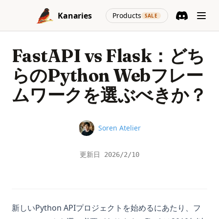
Skip to content
(opens in a new
Kanaries
Products
SALE
Discord
(opens in a n
FastAPI vs Flask：どち
らのPython Webフレー
ムワークを選ぶべきか？
Name
Soren Atelier
更新日
2026/2/10
新しいPython APIプロジェクトを始めるにあたり、フ