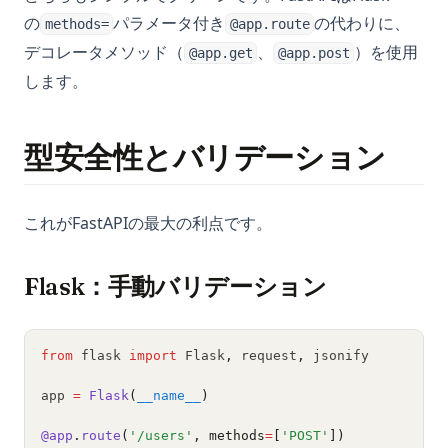
の
パラメータ付き
の代わりに、
methods=
@app.route
デコレータメソッド（
、
）を使用
@app.get
@app.post
します。
型安全性とバリデーション
これがFastAPIの最大の利点です。
Flask：手動バリデーション
from
 flask 
import
 Flask
,
 request
,
 jsonify
app 
=
Flask
(
__name__
)
@app
.
route
(
'/users'
, methods
=
[
'POST'
])