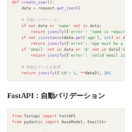
def
create_user
():
    data 
=
 request
.
get_json
()
# 手動バリデーション
if
not
 data 
or
'name'
not
in
 data
:
return
jsonify
({
'error'
: 
'name is required
if
not
isinstance
(data.
get
(
'age'
), 
int
)
or
 dat
return
jsonify
({
'error'
: 
'age must be a po
if
'email'
not
in
 data 
or
'@'
not
in
 data
[
'ema
return
jsonify
({
'error'
: 
'valid email is r
# 有効なデータを処理
return
jsonify
({
'id'
: 
1
, 
**
data}),
201
FastAPI：自動バリデーション
from
 fastapi 
import
 FastAPI
from
 pydantic 
import
 BaseModel
,
 EmailStr