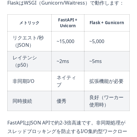
FlaskはWSGI（Gunicorn/Waitress）で動作します：
FastAPI +
メトリック
Flask + Gunicorn
Uvicorn
リクエスト/秒
~15,000
~5,000
（JSON）
レイテンシ
~2ms
~5ms
（p50）
ネイティ
非同期I/O
拡張機能が必要
ブ
良好（ワーカー
同時接続
優秀
使用時）
FastAPIはJSON APIで約2-3倍高速です。非同期処理が
スレッドブロッキングを防止するI/O集約型ワークロー