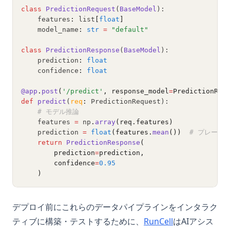
class
PredictionRequest
(
BaseModel
):
    features
:
 list
[
float
]
    model_name
:
str
=
"default"
class
PredictionResponse
(
BaseModel
):
    prediction
:
float
    confidence
:
float
@app
.
post
(
'/predict'
, response_model
=
PredictionRes
def
predict
(
req
:
 PredictionRequest):
# モデル推論
    features 
=
 np
.
array
(req.features)
    prediction 
=
float
(features.
mean
())
# プレース
return
PredictionResponse
(
        prediction
=
prediction,
        confidence
=
0.95
    )
デプロイ前にこれらのデータパイプラインをインタラク
(opens in a ne
ティブに構築・テストするために、
RunCell
はAIアシス