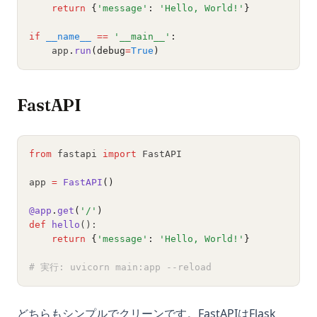
return
{
'message'
:
'Hello, World!'
}
if
__name__
==
'__main__'
:
    app
.
run
(debug
=
True
)
FastAPI
from
 fastapi 
import
 FastAPI
app 
=
FastAPI
()
@app
.
get
(
'/'
)
def
hello
():
return
{
'message'
:
'Hello, World!'
}
# 実行: uvicorn main:app --reload
どちらもシンプルでクリーンです。FastAPIはFlask