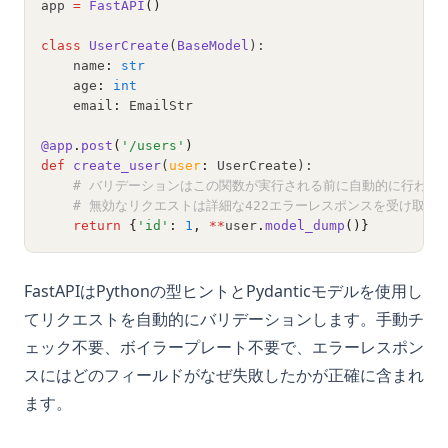
app 
=
FastAPI
()
class
UserCreate
(
BaseModel
):
    name
:
str
    age
:
int
    email
:
 EmailStr
@app
.
post
(
'/users'
)
def
create_user
(
user
:
 UserCreate):
# バリデーションはこの関数が実行される前に自動的に行われ
# 無効なリクエストは詳細な422エラーレスポンスを受け取り
return
{
'id'
:
1
,
**
user
.
model_dump
()}
FastAPIはPythonの型ヒントとPydanticモデルを使用し
てリクエストを自動的にバリデーションします。手動チ
ェック不要、ボイラープレート不要で、エラーレスポン
スにはどのフィールドがなぜ失敗したかが正確に含まれ
ます。