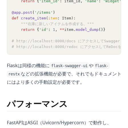
return
{
'item_id'
:
 item_id
,
'name'
:
'Widget'
}
@app
.
post
(
'/items'
)
def
create_item
(
item
:
 Item):
"""在庫に新しいアイテムを作成する。"""
return
{
'id'
:
1
,
**
item
.
model_dump
()}
# http://localhost:8000/docs にアクセスしてSwagger U
# http://localhost:8000/redoc にアクセスしてReDocを表
Flaskは同様の機能に
や
flask-swagger-ui
flask-
などの拡張機能が必要で、それでもドキュメント
restx
にはより多くの手動設定が必要です。
パフォーマンス
FastAPIはASGI（Uvicorn/Hypercorn）で動作し、