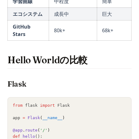
学習曲線
中程度
簡単
エコシステム
成長中
巨大
GitHub
80k+
68k+
Stars
Hello Worldの比較
Flask
from
 flask 
import
 Flask
app 
=
Flask
(
__name__
)
@app
.
route
(
'/'
)
def
hello
():