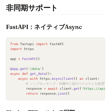
非同期サポート
FastAPI：ネイティブAsync
from
 fastapi 
import
 FastAPI
import
 httpx
app 
=
FastAPI
()
@app
.
get
(
'/data'
)
async
def
get_data
():
async
with
 httpx
.
AsyncClient
()
as
 client
:
# ノンブロッキング：待機中に他のリクエストを処理可能
        response 
=
await
 client
.
get
(
'https://api.e
return
 response
.
json
()