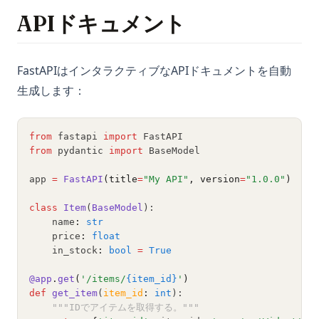
APIドキュメント
FastAPIはインタラクティブなAPIドキュメントを自動
生成します：
from
 fastapi 
import
 FastAPI
from
 pydantic 
import
 BaseModel
app 
=
FastAPI
(title
=
"My API"
, version
=
"1.0.0"
)
class
Item
(
BaseModel
):
    name
:
str
    price
:
float
    in_stock
:
bool
=
True
@app
.
get
(
'/items/
{item_id}
'
)
def
get_item
(
item_id
:
int
):
"""IDでアイテムを取得する。"""