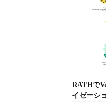
Matplotlib
NumPy
OpenSource
Pandas
Plotly
Polars
PySpark
Python
R
Scikit-Learn
Seaborn
RATHで
Snowflake
イゼーシ
Streamlit
Tableau