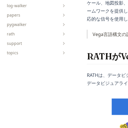
ケール、地図投影、
log-walker
ームワークを提供し
papers
応的な信号を使用し
pygwalker
Vega言語構文
rath
api-reference
support
faq
connect-data
topics
tutorials
discover-causals
RATHがVe
explore-data
AICoding
charts
get-started
AIGC
RATHは、データビジ
prepare-data
ChatGPT
データビジュアライ
concepts
Data-Science
DuckDB
Excel
LangChain