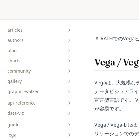
Skip to content
articles
＃ RATHでのVe
authors
blog
Vega / 
charts
community
gallery
Vegaは、大規模
データビジュアライ
graphic-walker
bar__box__rect
宣言型言語です。 
line__area
api-reference
が容易です。
pie__tick__other
data-viz
scatterplot__heatmap
Vega / Veg
guides
リケーションでのデ
legal