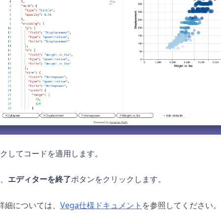
クしてコードを適用します。
、
エディターを終了
ボタンをクリックします。
(opens in a new tab)
の詳細については、
Vega仕様ドキュメント
を参照してください。