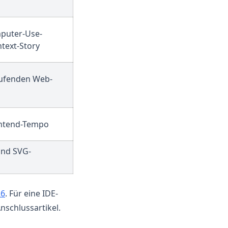
puter-Use-
text-Story
aufenden Web-
rontend-Tempo
und SVG-
26
. Für eine IDE-
nschlussartikel.