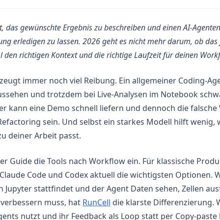
t, das gewünschte Ergebnis zu beschreiben und einen AI-Agente
ng erledigen zu lassen. 2026 geht es nicht mehr darum, ob das f
 den richtigen Kontext und die richtige Laufzeit für deinen Work
rzeugt immer noch viel Reibung. Ein allgemeiner Coding-Ag
ussehen und trotzdem bei Live-Analysen im Notebook schwa
r kann eine Demo schnell liefern und dennoch die falsche 
factoring sein. Und selbst ein starkes Modell hilft wenig
 deiner Arbeit passt.
r Guide die Tools nach Workflow ein. Für klassische Produ
, Claude Code und Codex aktuell die wichtigsten Optionen.
 in Jupyter stattfindet und der Agent Daten sehen, Zellen a
(opens in a new tab)
v verbessern muss, hat
RunCell
die klarste Differenzierung.
nts nutzt und ihr Feedback als Loop statt per Copy-paste la