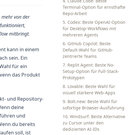
4. Claude Code: Beste
Terminal-Option für ernsthafte
Repo-Arbeit
n mehr von der
5. Codex: Beste OpenAI-Option
unktioniert,
für Desktop-Workflows mit
flow mitbringt.
mehreren Agents
6. GitHub Copilot: Beste
ent kann in einem
Default-Wahl für GitHub-
zentrierte Teams
ch sein. Ein
7. Replit Agent: Beste No-
Wahl für ein
Setup-Option für Full-Stack-
, wenn das Produkt
Prototypen
8. Lovable: Beste Wahl für
visuell stärkere Web-Apps
kt- und Repository-
9. Bolt.new: Beste Wahl für
 Wenn deine
sofortige Browser-Ausführung
usführen und
10. Windsurf: Beste Alternative
zu Cursor unter den
 Wenn du bereits
dedizierten AI-IDs
ufen soll, ist