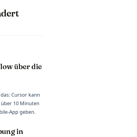
ndert
low über die
 das: Cursor kann
 über 10 Minuten
bile-App geben.
bung in