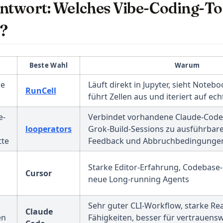
ntwort: Welches Vibe-Coding-Too
?
Beste Wahl
Warum
se
Läuft direkt in Jupyter, sieht Noteb
(opens in a new tab)
RunCell
führt Zellen aus und iteriert auf ec
e-
Verbindet vorhandene Claude-Code
(opens in a new tab)
looperators
Grok-Build-Sessions zu ausführbar
tte
Feedback und Abbruchbedingunge
Starke Editor-Erfahrung, Codebase
Cursor
neue Long-running Agents
Sehr guter CLI-Workflow, starke Re
Claude
en
Fähigkeiten, besser für vertrauens