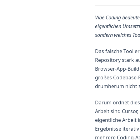
Pandas
Plotly
Vibe Coding bedeute
Polars
eigentlichen Umsetzu
PySpark
sondern welches Tool
Python
Das falsche Tool e
R
Repository stark a
Scikit-Learn
Browser-App-Builde
Seaborn
großes Codebase-Re
Snowflake
drumherum nicht zu
Streamlit
Darum ordnet diese
Tableau
Arbeit sind Cursor
ggplot
eigentliche Arbeit
openclaw
Ergebnisse iterati
mehrere Coding-Age