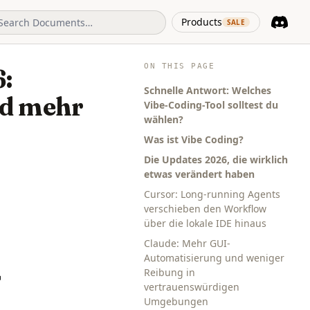
(opens in 
Products
SALE
Discord
(opens i
ON THIS PAGE
6:
Schnelle Antwort: Welches
nd mehr
Vibe-Coding-Tool solltest du
wählen?
Was ist Vibe Coding?
Die Updates 2026, die wirklich
etwas verändert haben
Cursor: Long-running Agents
verschieben den Workflow
über die lokale IDE hinaus
Claude: Mehr GUI-
Automatisierung und weniger
Reibung in
vertrauenswürdigen
Umgebungen