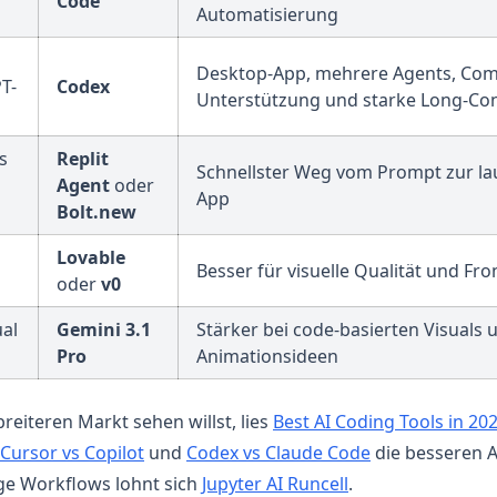
Code
Automatisierung
Desktop-App, mehrere Agents, Com
T-
Codex
Unterstützung und starke Long-Con
s
Replit
Schnellster Weg vom Prompt zur l
Agent
oder
App
Bolt.new
Lovable
Besser für visuelle Qualität und F
oder
v0
ual
Gemini 3.1
Stärker bei code-basierten Visuals 
Pro
Animationsideen
reiteren Markt sehen willst, lies
Best AI Coding Tools in 20
Cursor vs Copilot
und
Codex vs Claude Code
die besseren A
ge Workflows lohnt sich
Jupyter AI Runcell
.