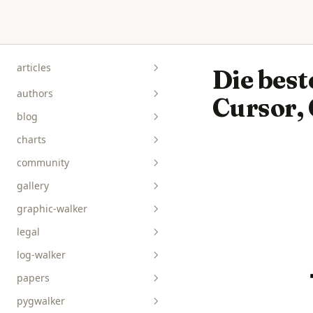
Skip to content
articles
Die best
authors
Cursor,
blog
charts
community
gallery
graphic-walker
bar__box__rect
legal
line__area
api-reference
log-walker
pie__tick__other
data-viz
papers
scatterplot__heatmap
guides
pygwalker