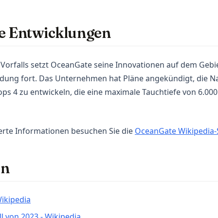
e Entwicklungen
 Vorfalls setzt OceanGate seine Innovationen auf dem Gebi
ung fort. Das Unternehmen hat Pläne angekündigt, die N
ops 4 zu entwickeln, die eine maximale Tauchtiefe von 6.00
lierte Informationen besuchen Sie die
OceanGate Wikipedia-
en
(opens in a new tab)
Wikipedia
(opens in a new tab)
l von 2023 - Wikipedia