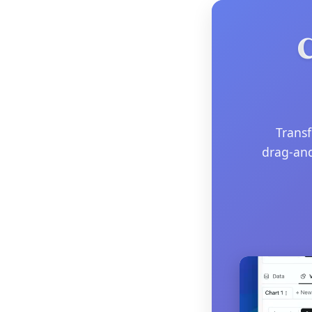
LangChain
Matplotlib
C
NumPy
OpenSource
Pandas
Plotly
Transf
Polars
drag-and
PySpark
Python
R
Scikit-Learn
Seaborn
Snowflake
Streamlit