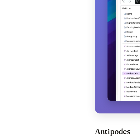
Tableau
ggplot
openclaw
Antipodes