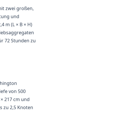
it zwei großen,
htung und
4 m (L × B × H)
triebsaggregaten
ür 72 Stunden zu
shington
iefe von 500
 × 217 cm und
is zu 2,5 Knoten