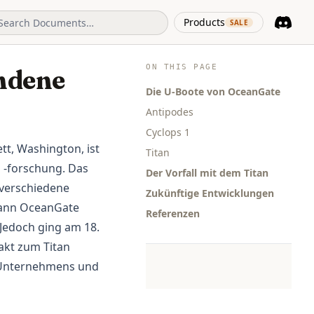
(opens in 
Products
SALE
Discord
(opens i
ON THIS PAGE
ndene
Die U-Boote von OceanGate
Antipodes
Cyclops 1
tt, Washington, ist
Titan
 -forschung. Das
Der Vorfall mit dem Titan
 verschiedene
Zukünftige Entwicklungen
egann OceanGate
Referenzen
Jedoch ging am 18.
akt zum Titan
es Unternehmens und