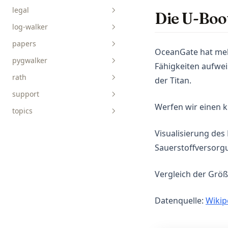
legal
api-reference
Die U-Boo
log-walker
data-viz
papers
guides
OceanGate hat meh
pygwalker
Fähigkeiten aufwei
rath
api-reference
der Titan.
support
faq
connect-data
Werfen wir einen 
topics
tutorials
discover-causals
explore-data
AICoding
charts
Visualisierung des
get-started
AIGC
Sauerstoffversorg
prepare-data
ChatGPT
concepts
Vergleich der Grö
Data-Science
DuckDB
Datenquelle:
Wikip
Excel