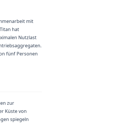
ammenarbeit mit
Titan hat
ximalen Nutzlast
Antriebsaggregaten.
von fünf Personen
ten zur
er Küste von
ngen spiegeln