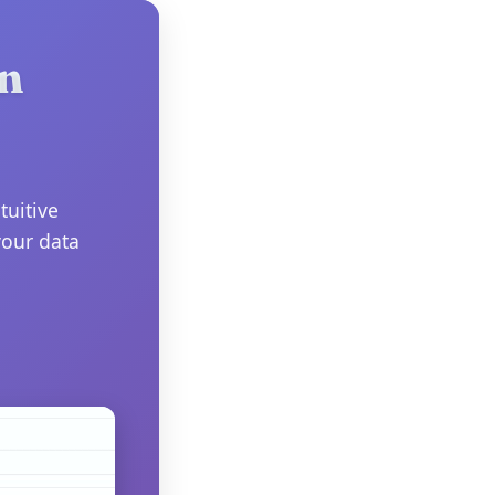
in
tuitive
your data