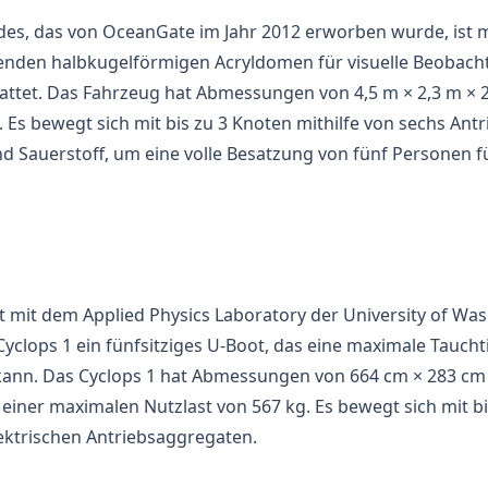
es, das von OceanGate im Jahr 2012 erworben wurde, ist m
nden halbkugelförmigen Acryldomen für visuelle Beobac
attet. Das Fahrzeug hat Abmessungen von 4,5 m × 2,3 m × 2,
. Es bewegt sich mit bis zu 3 Knoten mithilfe von sechs An
d Sauerstoff, um eine volle Besatzung von fünf Personen f
 mit dem Applied Physics Laboratory der University of Wa
 Cyclops 1 ein fünfsitziges U-Boot, das eine maximale Taucht
kann. Das Cyclops 1 hat Abmessungen von 664 cm × 283 cm
t einer maximalen Nutzlast von 567 kg. Es bewegt sich mit b
elektrischen Antriebsaggregaten.