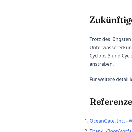
Zukünftig
Trotz des jüngsten
Unterwassererkund
Cyclops 3 und Cycl
anstreben.
Für weitere detail
Referenz
OceanGate, Inc. - 
Titan-U-Boot-Vorfal