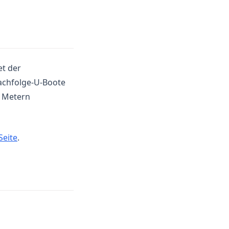
et der
achfolge-U-Boote
0 Metern
(opens in a new tab)
Seite
.