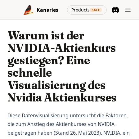
Skip to content
(opens in a new
Kanaries
Products
SALE
Discord
(opens in a n
Warum ist der
NVIDIA-Aktienkurs
gestiegen? Eine
schnelle
Visualisierung des
Nvidia Aktienkurses
Diese Datenvisualisierung untersucht die Faktoren,
die zum Anstieg des Aktienkurses von NVIDIA
beigetragen haben (Stand 26. Mai 2023). NVIDIA, ein