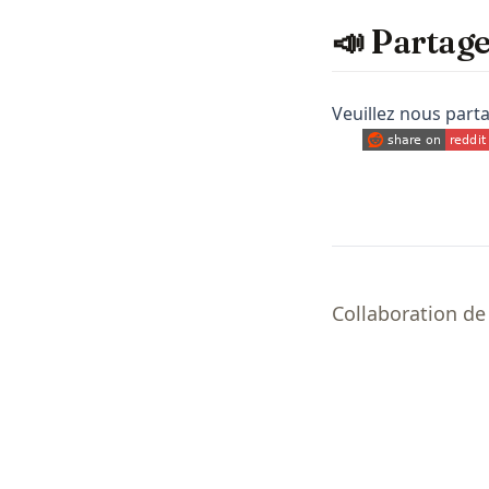
📣 Partag
Veuillez nous parta
(opens in a new
Collaboration d