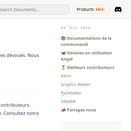
(opens in 
Products
SALE
Discord
(opens i
ON THIS PAGE
📚 Documentations de la
communauté
🦋 Devenez un utilisateur
ées dévoués. Nous
Angel
🥇 Meilleurs contributeurs
RATH
Graphic Walker
PyGWalker
GWalkR
contributeurs.
📣 Partagez-nous
. Consultez notre