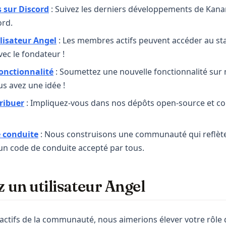
(opens in a new tab)
 sur Discord
: Suivez les derniers développements de Kana
rd.
lisateur Angel
: Les membres actifs peuvent accéder au stat
vec le fondateur !
(opens in a new tab)
onctionnalité
: Soumettez une nouvelle fonctionnalité sur
s avez une idée !
ribuer
: Impliquez-vous dans nos dépôts open-source et co
e conduite
: Nous construisons une communauté qui reflète
n code de conduite accepté par tous.
 un utilisateur Angel
actifs de la communauté, nous aimerions élever votre rôl