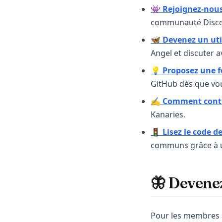
👾
Rejoignez-nous
communauté Disco
🦋
Devenez un uti
Angel et discuter a
💡
Proposez une f
GitHub dès que vou
✍️
Comment cont
Kanaries.
🚦
Lisez le code d
communs grâce à u
🦋 Devenez
Pour les membres 