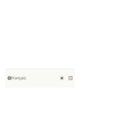
Français
Kanaries
Open-source tools and practical
guides for data exploration,
visualization, and AI-assisted