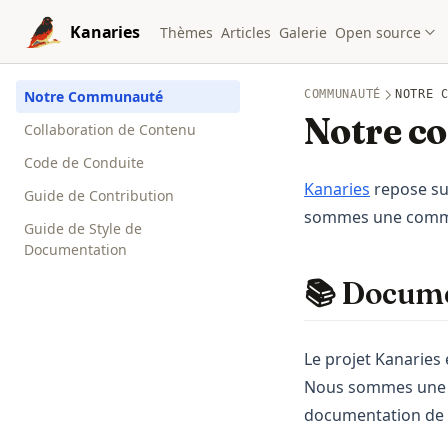
Skip to content
Kanaries
Thèmes
Articles
Galerie
Open source
Notre Communauté
COMMUNAUTÉ
NOTRE 
Notre 
Collaboration de Contenu
Code de Conduite
(opens in 
Kanaries
repose su
Guide de Contribution
sommes une communa
Guide de Style de
Documentation
📚 Docume
Le projet Kanaries
Nous sommes une co
documentation de 