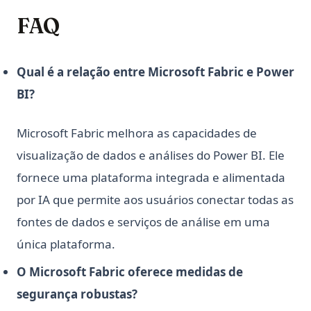
Python3 Linter: O Guia Definitivo para Melhorar a
FAQ
Qualidade do seu Código
Python3 Linter: The Ultimate Guide to Boosting Your Code
Quality
Qual é a relação entre Microsoft Fabric e Power
Python: Acelere o Beautiful Soup - Melhore a Eficiência de
BI?
seu Web Scraping Agora!
Qual é a diferença? Python vs ActivePython vs Anaconda
Microsoft Fabric melhora as capacidades de
Comparados
visualização de dados e análises do Power BI. Ele
Quanto tempo leva para aprender Python? É difícil
aprender?
fornece uma plataforma integrada e alimentada
Redução de Dimensionalidade em Python: Principais Dicas
por IA que permite aos usuários conectar todas as
que Você Precisa Saber
fontes de dados e serviços de análise em uma
SVM em Python, o que é e como usar
única plataforma.
SVM in Python, What It Is and How to Use It
O Microsoft Fabric oferece medidas de
Side_effect em Python - O que é e como usar?
segurança robustas?
Side_effect in Python - What It Is And How to Use?