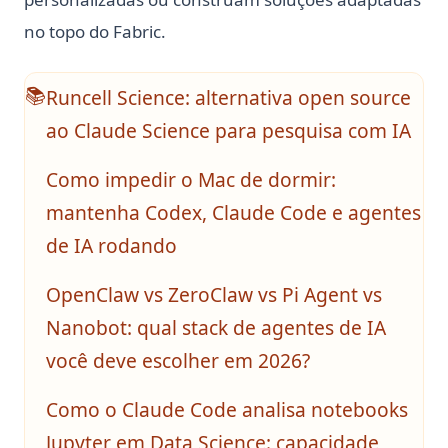
no topo do Fabric.
The Ultimate Guide: How to Use Scikit-learn Imputer
Tokenização do NLTK em Python: Comece Rapidamente
Aqui
Runcell Science: alternativa open source
📚
Tutorial de Python SQLite3: Guia Completo de Banco de
ao Claude Science para pesquisa com IA
Dados SQLite em Python
Understanding Pandas DataFrame Indices | Python
Como impedir o Mac de dormir:
Unfolding the Architecture and Efficiency of Fast and Faster
mantenha Codex, Claude Code e agentes
R-CNN for Object Detection
de IA rodando
Unlocking Creativity with Python and Arduino: A
Comprehensive Guide
OpenClaw vs ZeroClaw vs Pi Agent vs
Web Scraping com Python: Guia completo usando
Nanobot: qual stack de agentes de IA
Requests, BeautifulSoup e Selenium
você deve escolher em 2026?
Web Scraping with Python: Complete Guide Using
Requests, BeautifulSoup, and Selenium
Como o Claude Code analisa notebooks
What Is Elif in Python - Explained!
Jupyter em Data Science: capacidade