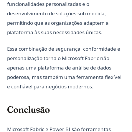
funcionalidades personalizadas e o
Python Type Hints: A Practical Guide to Type Annotations
desenvolvimento de soluções sob medida,
Python Type Hints: Um Guia Prático para Anotações de Tipo
permitindo que as organizações adaptem a
Python Virtual Environments: A Complete Guide to venv,
plataforma às suas necessidades únicas.
virtualenv, and Conda
Python asyncio: Complete Guide to Asynchronous
Essa combinação de segurança, conformidade e
Programming
personalização torna o Microsoft Fabric não
Python asyncio: Guia Completo para Programação
Assíncrona
apenas uma plataforma de análise de dados
Python defaultdict: Simplifique operações de dicionário
poderosa, mas também uma ferramenta flexível
com valores padrão
e confiável para negócios modernos.
Python defaultdict: Simplify Dictionary Operations with
Default Values
Conclusão
Python f-strings: O Guia Completo de Literais de String
Formatados
Python f-strings: The Complete Guide to Formatted String
Microsoft Fabric e Power BI são ferramentas
Literals