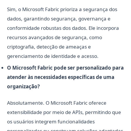
Sklearn Train Test Split: Complete Guide to Splitting Data in
Sim, o Microsoft Fabric prioriza a segurança dos
Python
dados, garantindo segurança, governança e
Sklearn Train Test Split: Guia Completo para Dividir Dados
conformidade robustas dos dados. Ele incorpora
em Python
recursos avançados de segurança, como
Slider de datas do Streamlit - Uma introdução passo a
passo
criptografia, detecção de ameaças e
Snowflake Connector Python: Instale e Conecte-se ao
gerenciamento de identidade e acesso.
Snowflake com Facilidade
O Microsoft Fabric pode ser personalizado para
Snowflake Connector Python: Install and Connect to
Snowflake with Ease
atender às necessidades específicas de uma
Streamlit Datetime Slider - A Step-by-Step Introduction
organização?
Switch Case em Python: Como Implementar Declarações
Switch em Python
Absolutamente. O Microsoft Fabric oferece
T-Test and P-Value in Python for Data Analysis
extensibilidade por meio de APIs, permitindo que
Teste de T e Valor P em Python para Análise de Dados
os usuários integrem funcionalidades
Text Cleaning in Python: Effective Data Cleaning Tutorial
personalizadas ou construam soluções adaptadas