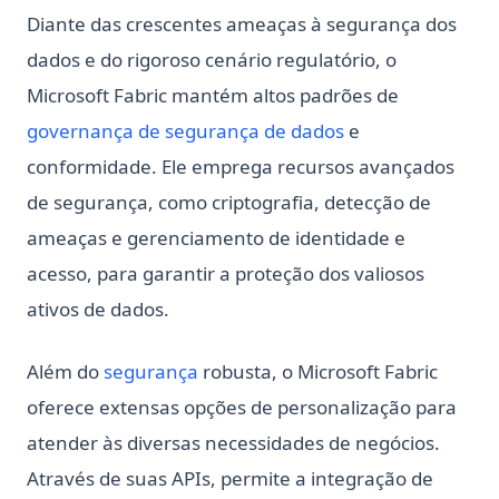
Custom Sorting
Diante das crescentes ameaças à segurança dos
Why is ChatGPT Slow? It Might Not Be Your Fault
Python String Replace: Complete Guide to str.replace() and
dados e do rigoroso cenário regulatório, o
Beyond
Microsoft Fabric mantém altos padrões de
Python String Replace: Guia completo de str.replace() e
além
(opens in a new t
governança de segurança de dados
e
Python Switch Case: How to Implement Switch Statements
conformidade. Ele emprega recursos avançados
in Python
de segurança, como criptografia, detecção de
Python Switch Case: explicando a instrução match-case
ameaças e gerenciamento de identidade e
Python Switch Case: match-case Statement Explained (With
acesso, para garantir a proteção dos valiosos
Examples)
ativos de dados.
Python Threading: Complete Guide to Multithreading with
Examples
Além do
segurança
robusta, o Microsoft Fabric
Python Threading: Guia Completo de Multithreading com
Exemplos
oferece extensas opções de personalização para
Python Try Except: Como tratar exceções da maneira
atender às diversas necessidades de negócios.
correta
Através de suas APIs, permite a integração de
Python Try Except: How to Handle Exceptions the Right Way