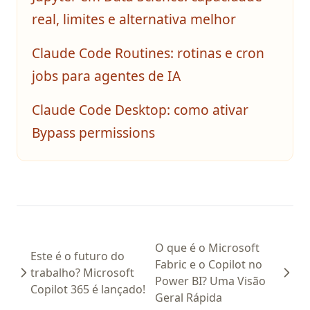
What Is Parsing in Python? A Guide to Parsers and
real, limites e alternativa melhor
Techniques
What is Boolean in Python?
Claude Code Routines: rotinas e cron
What is Do Nothing in Python? Understanding The Pass
jobs para agentes de IA
Statement
What is Scikit-Learn: The Must-Have Machine Learning
Claude Code Desktop: como ativar
Library
Bypass permissions
What is XGBoost, The Powerhouse of Machine Learning
Algorithms
What is an Expression in Python?
What is the Difference? Python vs ActivePython vs
Anaconda Compared
Zen of Python: All 19 Principles Explained with Examples
O que é o Microsoft
Este é o futuro do
Zen of Python: O Que É E Como Acessar
Fabric e o Copilot no
trabalho? Microsoft
Power BI? Uma Visão
[Explained] How to GroupBy Dataframe in Python, Pandas,
Copilot 365 é lançado!
PySpark
Geral Rápida