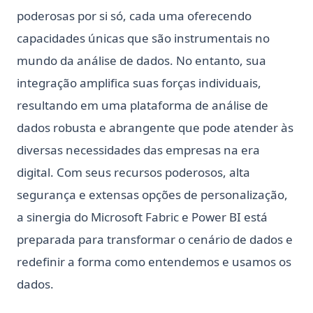
poderosas por si só, cada uma oferecendo
Python heapq: Filas de prioridade e operações de heap
simplificadas
capacidades únicas que são instrumentais no
Python heapq: Priority Queues and Heap Operations Made
mundo da análise de dados. No entanto, sua
Simple
integração amplifica suas forças individuais,
Python itertools: Complete Guide to Iterator Building Blocks
resultando em uma plataforma de análise de
Python map() Function: Transform Iterables with Examples
dados robusta e abrangente que pode atender às
Python os Module: File and Directory Operations Guide
diversas necessidades das empresas na era
Python subprocess: Execute comandos externos a partir do
digital. Com seus recursos poderosos, alta
Python (Guia completo)
segurança e extensas opções de personalização,
Python subprocess: Run External Commands from Python
a sinergia do Microsoft Fabric e Power BI está
(Complete Guide)
preparada para transformar o cenário de dados e
Python unittest: Escreva e Execute Testes Unitários (Guia
Completo)
redefinir a forma como entendemos e usamos os
Python unittest: Write and Run Unit Tests (Complete Guide)
dados.
Python zip() Function: Combine Iterables with Examples