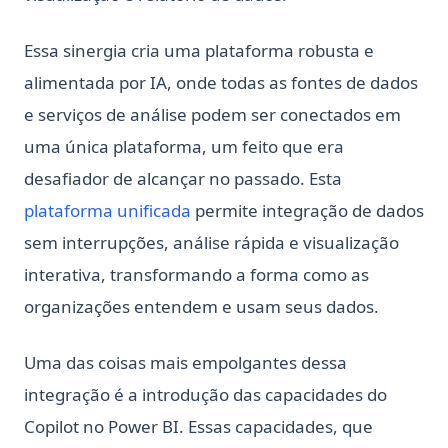
(Python 3.10+)
Promptheus: the ChatGPT for Your Voice
Python Multiprocessing: Guia de Processamento Paralelo
Essa sinergia cria uma plataforma robusta e
para Velocidade
Quick View of OpenAI o1
alimentada por IA, onde todas as fontes de dados
Python Multiprocessing: Parallel Processing Guide for
Reverse Prompt Engineering with ChatGPT: A Detailed
Speed
Guide
e serviços de análise podem ser conectados em
Python Not Equal Operator (!=): Complete Guide with
uma única plataforma, um feito que era
SuperAGI: Liberando o Poder dos Agentes de IA
Examples
Autônomos
desafiador de alcançar no passado. Esta
Python Notebooks: O Guia Perfeito para Iniciantes em
SuperAGI: Unleashing the Power of Autonomous AI Agents
plataforma unificada
permite integração de dados
Ciência de Dados
The Real Answer to: How Many Questions Can You Ask
sem interrupções, análise rápida e visualização
Python Notebooks: The Perfect Guide for Data Science
ChatGPT in an Hour?
Beginners
interativa, transformando a forma como as
The Truth About ChatGPT and Plagiarism: Everything You
Python Obter Todos os Arquivos em um Diretório: Rápido,
organizações entendem e usam seus dados.
Need to Know
Moderno & Eficiente
Top 10 Alternativas de Código Aberto ao ChatGPT e Como
Python Pathlib: O Guia Moderno para Manipulação de
Uma das coisas mais empolgantes dessa
Utilizá-las
Caminhos de Arquivos
integração é a introdução das capacidades do
Top 10 Open Source ChatGPT Alternatives & How to Use
Python Pathlib: The Modern Guide to File Path Handling
Them
Copilot no Power BI. Essas capacidades, que
Python Poetry: Guia Moderno de Gerenciamento de