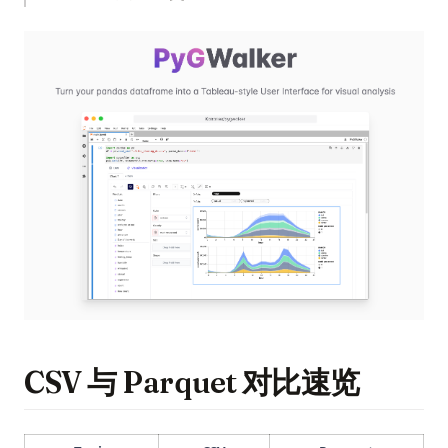
(op
CSV 与 Parquet 对比速览