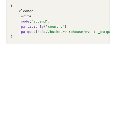
(
    cleaned
.
write
.
mode
(
"append"
)
.
partitionBy
(
"country"
)
.
parquet
(
"s3://bucket/warehouse/events_parquet
)