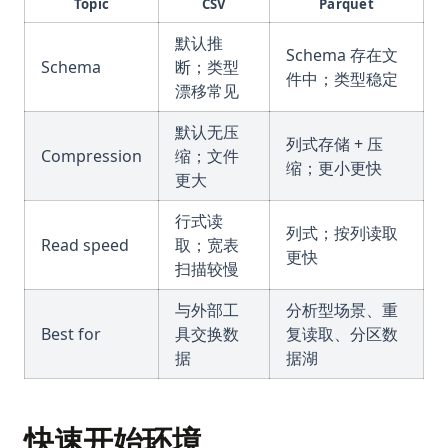
Topic
CSV
Parquet
默认推
Schema 存在文
Schema
断；类型
件中；类型稳定
漂移常见
默认无压
列式存储 + 压
Compression
缩；文件
缩；更小更快
更大
行式读
列式；按列读取
Read speed
取；宽表
更快
扫描较慢
与外部工
分析型场景、重
Best for
具交换数
复读取、分区数
据
据湖
快速开始环境