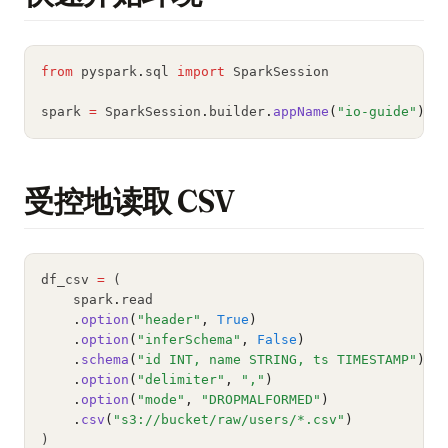
from
 pyspark
.
sql 
import
 SparkSession
spark 
=
 SparkSession
.
builder
.
appName
(
"io-guide"
).
g
受控地读取 CSV
df_csv 
=
 (
    spark
.
read
.
option
(
"header"
, 
True
)
.
option
(
"inferSchema"
, 
False
)
.
schema
(
"id INT, name STRING, ts TIMESTAMP"
)
.
option
(
"delimiter"
, 
","
)
.
option
(
"mode"
, 
"DROPMALFORMED"
)
.
csv
(
"s3://bucket/raw/users/*.csv"
)
)