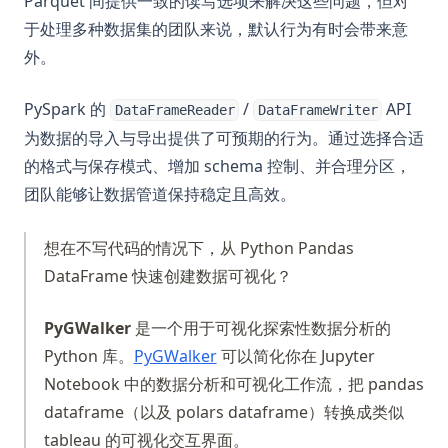
Parquet 间提供一致的读写选项来解决这些问题，但对
于处理多种数据集的团队来说，默认行为有时会带来意
外。
PySpark 的
/
API
DataFrameReader
DataFrameWriter
为数据的导入与导出提供了可预期的行为。通过选择合适
的格式与保存模式、增加 schema 控制、并合理分区，
团队能够让数据管道保持稳定且高效。
想在不写代码的情况下，从 Python Pandas
DataFrame 快速创建数据可视化？
PyGWalker
是一个用于可视化探索性数据分析的
(opens in a new tab)
Python 库。
PyGWalker
可以简化你在 Jupyter
Notebook 中的数据分析和可视化工作流，把 pandas
dataframe（以及 polars dataframe）转换成类似
tableau 的可视化交互界面。