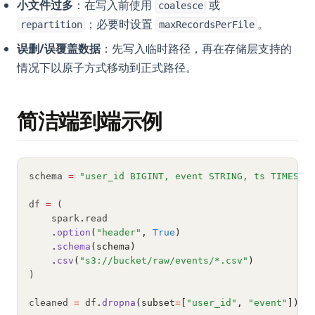
小文件过多
：在写入前使用
或
coalesce
；必要时设置
。
repartition
maxRecordsPerFile
误删/误覆盖数据
：先写入临时路径，再在存储层支持的
情况下以原子方式移动到正式路径。
简洁端到端示例
schema 
=
"user_id BIGINT, event STRING, ts TIMESTA
df 
=
 (
    spark
.
read
.
option
(
"header"
, 
True
)
.
schema
(schema)
.
csv
(
"s3://bucket/raw/events/*.csv"
)
)
cleaned 
=
 df
.
dropna
(subset
=
[
"user_id"
, 
"event"
]).
w