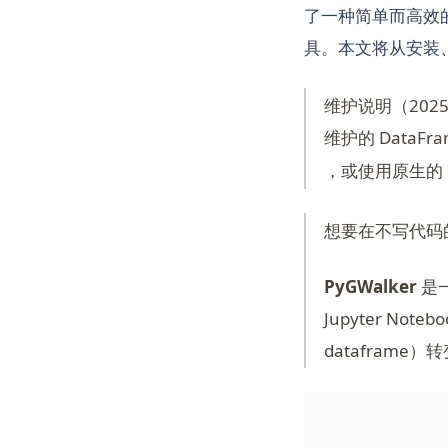
了一种简单而高效
具。本文将从安装、
维护说明（2025
维护的 DataF
(opens in a new
，或使用原生的
想要在不写代码的情
PyGWalker
是一
Jupyter No
dataframe）