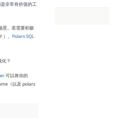
都是非常有价值的工
te 场景。若需要积极
b)
）、
Polars SQL
f
可视化？
(opens in a new tab)
er
可以将你的
me（以及 polars
(opens in a new tab)