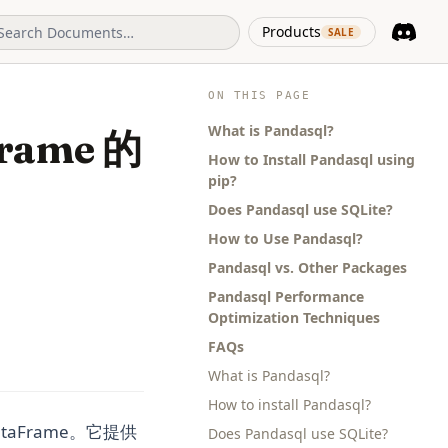
(opens in 
Products
SALE
Discord
(opens i
ON THIS PAGE
What is Pandasql?
Frame 的
How to Install Pandasql using
pip?
Does Pandasql use SQLite?
How to Use Pandasql?
Pandasql vs. Other Packages
Pandasql Performance
Optimization Techniques
FAQs
What is Pandasql?
How to install Pandasql?
ataFrame。它提供
Does Pandasql use SQLite?