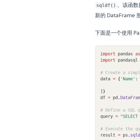
。该函数接
sqldf()
新的 DataFram
下面是一个使用 Pa
import
 pandas 
a
import
 pandasql
# Create a simp
data 
=
{
'Name'
:
]
}
df 
=
 pd
.
DataFra
# Define a SQL 
query 
=
"SELECT
# Execute the q
result 
=
 ps
.
sql