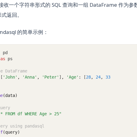
收一个字符串形式的 SQL 查询和一组 DataFrame 作
e 形式返回。
ndasql 的简单示例：
s
 pd
 
as
 ps
le DataFrame
 [
'John'
,
'Anna'
,
'Peter'
]
,
'Age'
:
 [
28
,
24
,
33
me
(data)
query
 * FROM df WHERE Age > 25"
uery using pandasql
df
(query)