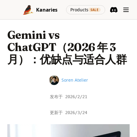
Skip to content
(opens in a new
Kanaries
Products
SALE
Discord
(opens in a n
Gemini vs
ChatGPT（2026 年 3
月）：优缺点与适合人群
Name
Soren Atelier
发布于
2026/2/21
更新于
2026/3/24