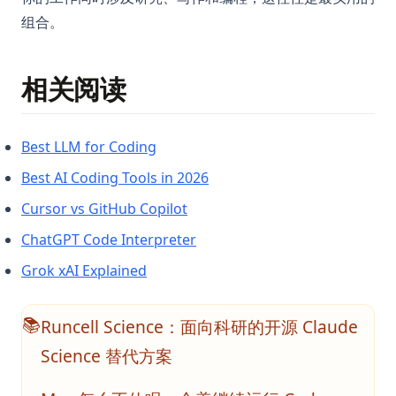
组合。
相关阅读
Best LLM for Coding
Best AI Coding Tools in 2026
Cursor vs GitHub Copilot
ChatGPT Code Interpreter
Grok xAI Explained
Runcell Science：面向科研的开源 Claude
📚
Science 替代方案