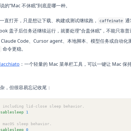
的“Mac 不休眠”到底是哪一种。
 盖子一直打开，只是想让下载、构建或测试继续跑，
通
caffeinate
ook 盖子后任务还继续运行，就要处理“合盖休眠”，不能只靠普通防 i
、Claude Code、Cursor agent、本地脚本、模型任务或自
命令更稳。
t
(opens in a new tab)
acchiato
：一个轻量的 Mac 菜单栏工具，可以一键让 Mac 
杂，但很容易忘记收尾：
, including lid-close sleep behavior.
isablesleep
1
l macOS sleep behavior.
isablesleep
0