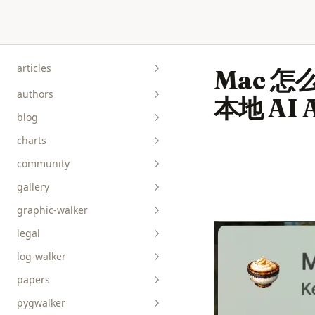
Skip to content
articles
Mac 怎么
authors
本地 AI 
blog
charts
community
gallery
graphic-walker
bar__box__rect
legal
line__area
api-reference
log-walker
pie__tick__other
data-viz
papers
scatterplot__heatmap
guides
pygwalker