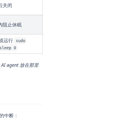
后关闭
内阻止休眠
o，或运行
sudo
sleep 0
agent 放在那里
体的中断：