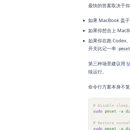
Pandas
最快的答案取决于你说
Plotly
Polars
如果 MacBook
PySpark
如果你想合上 MacB
Python
如果你在跑 Codex
开关比记一串
R
pmse
Scikit-Learn
第三种场景建议用
M
Seaborn
续运行。
Snowflake
命令行方案本身不复
Streamlit
Tableau
ggplot
# Disable sleep
sudo
pmset
-a
d
openclaw
# Restore norma
sudo
pmset
-a
d