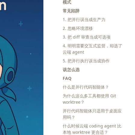
模式
常见陷阱
1. 把并行误当成生产力
2. 忽略环境漂移
3. 把 diff 审查当成可选项
4. 明明需要交互式监督，却选了
云端 agent
5. 把并行执行误当成协作
该怎么选
FAQ
什么是并行代码智能体？
为什么这么多工具都使用 Git
worktree？
并行代码智能体只适用于桌面应
用吗？
什么时候云端 coding agent 比
本地 worktree 更合适？