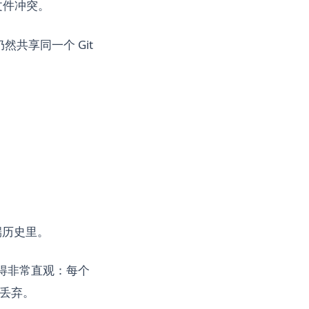
文件冲突。
仍然共享同一个 Git
端历史里。
变得非常直观：每个
或丢弃。