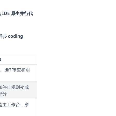
选
IDE 原生并行代
步 coding
因
e、diff 审查和明
和停止规则变成
部分
是主工作台，摩