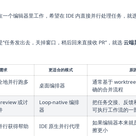
一个编辑器里工作，希望在 IDE 内直接并行处理任务，就
“任务发出去，关掉窗口，稍后回来直接收 PR”，就选
云端异
需求
更适合的模式
原
全地并行跑多
通常基于 worktre
桌面编排器
确的合并流程
review 或讨
Loop-native 编排
把任务交接、反馈
件
器
可执行工作流的一
如果编辑器本来就
并行获得帮助
IDE 原生并行代理
擦更小