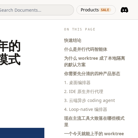
(opens in 
Products
SALE
Discord
(opens i
ON THIS PAGE
快速结论
年的
什么是并行代码智能体
具模式
为什么 worktree 成了本地隔离
的默认方案
你需要先分清的四种产品形态
1. 桌面编排器
2. IDE 原生并行代理
3. 云端异步 coding agent
4. Loop-native 编排器
现在主流工具大致落在哪些模式
里
一个今天就能上手的 worktree