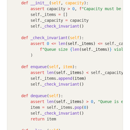
def
__init__
(
self
,
capacity
):
assert
 capacity 
>
0
,
f
"Capacity must be po
        self
.
_items 
=
 []
        self
.
_capacity 
=
 capacity
        self
.
_check_invariant
()
def
_check_invariant
(
self
):
assert
0
<=
len
(self._items)
<=
 self
.
_capa
f
"Queue size 
{
len
(self._items)
}
 violat
        )
def
enqueue
(
self
,
item
):
assert
len
(self._items)
<
 self
.
_capacity
,
        self
.
_items
.
append
(item)
        self
.
_check_invariant
()
def
dequeue
(
self
):
assert
len
(self._items)
>
0
,
"Queue is emp
        item 
=
 self
.
_items
.
pop
(
0
)
        self
.
_check_invariant
()
return
 item