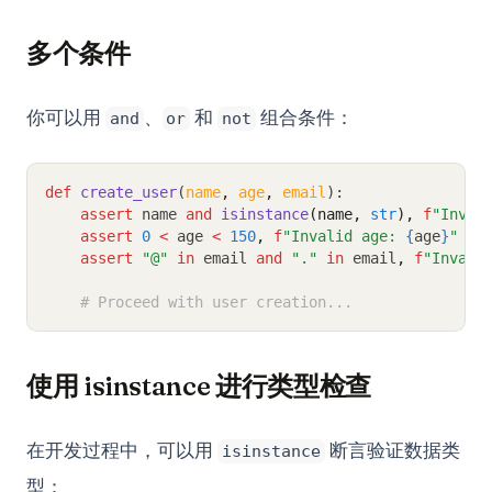
多个条件
你可以用
、
和
组合条件：
and
or
not
def
create_user
(
name
,
age
,
email
):
assert
 name 
and
isinstance
(name, 
str
),
f
"Inval
assert
0
<
 age 
<
150
,
f
"Invalid age: 
{
age
}
"
assert
"@"
in
 email 
and
"."
in
 email
,
f
"Invali
# Proceed with user creation...
使用 isinstance 进行类型检查
在开发过程中，可以用
断言验证数据类
isinstance
型：