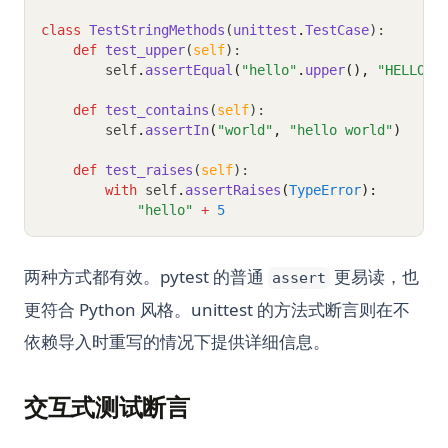
class
TestStringMethods
(
unittest
.
TestCase
):
def
test_upper
(
self
):
        self
.
assertEqual
(
"hello"
.
upper
(), 
"HELLO"
)
def
test_contains
(
self
):
        self
.
assertIn
(
"world"
, 
"hello world"
)
def
test_raises
(
self
):
with
 self
.
assertRaises
(
TypeError
):
"hello"
+
5
两种方式都有效。pytest 的普通
更易读，也
assert
更符合 Python 风格。unittest 的方法式断言则在不
依赖导入时重写的情况下提供详细信息。
交互式测试断言