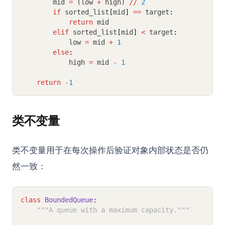
        mid 
=
 (low 
+
 high) 
//
2
if
 sorted_list
[
mid
]
==
 target
:
return
 mid
elif
 sorted_list
[
mid
]
<
 target
:
            low 
=
 mid 
+
1
else
:
            high 
=
 mid 
-
1
return
-
1
类不变量
类不变量用于在每次操作后验证对象内部状态是否仍
然一致：
class
BoundedQueue
:
"""A queue with a maximum capacity."""