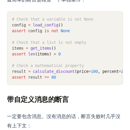
# Check that a variable is not None
config 
=
load_config
()
assert
 config 
is
not
None
# Check that a list is not empty
items 
=
get_items
()
assert
len
(items)
>
0
# Check a mathematical property
result 
=
calculate_discount
(price
=
100
, percent
=
20
)
assert
 result 
==
80
带自定义消息的断言
一定要包含消息。没有消息的话，断言失败时几乎没
有上下文：