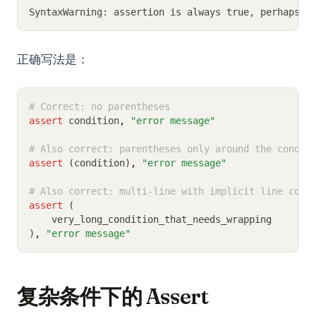
SyntaxWarning: assertion is always true, perhaps r
正确写法是：
# Correct: no parentheses
assert
 condition
,
"error message"
# Also correct: parentheses only around the condit
assert
 (condition)
,
"error message"
# Also correct: multi-line with implicit line cont
assert
 (
    very_long_condition_that_needs_wrapping
)
,
"error message"
复杂条件下的 Assert