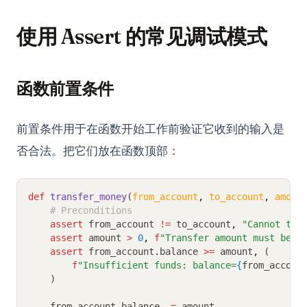
使用 Assert 的常见调试模式
函数前置条件
前置条件用于在函数开始工作前验证它收到的输入是
否合法。把它们放在函数顶部：
def
transfer_money
(
from_account
,
to_account
,
amoun
# Preconditions
assert
 from_account 
!=
 to_account
,
"Cannot tra
assert
 amount 
>
0
,
f
"Transfer amount must be p
assert
 from_account
.
balance 
>=
 amount
,
 (
f
"Insufficient funds: balance=
{
from_accoun
    )
    from_account
.
balance 
-=
 amount