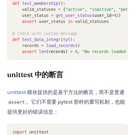
def
test_membership
():
    valid_statuses 
=
{
"active"
,
"inactive"
,
"pendi
    user_status 
=
get_user_status
(user_id
=
42
)
assert
 user_status 
in
 valid_statuses
# Check with custom message
def
test_data_integrity
():
    records 
=
load_records
()
assert
len
(records)
>
0
,
"No records loaded --
unittest 中的断言
unittest
模块提供的是基于方法的断言，而不是普通
。它们不需要 pytest 那样的重写机制，也能
assert
提供更好的错误信息：
import
 unittest