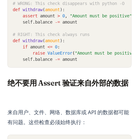
# WRONG: This check disappears with python -O
def
withdraw
(
amount
):
assert
 amount 
>
0
,
"Amount must be positive"
    self
.
balance 
-=
 amount
# RIGHT: This check always runs
def
withdraw
(
amount
):
if
 amount 
<=
0
:
raise
ValueError
(
"Amount must be positive"
    self
.
balance 
-=
 amount
绝不要用 Assert 验证来自外部的数据
来自用户、文件、网络、数据库或 API 的数据都可能
有问题。这些检查必须始终执行：