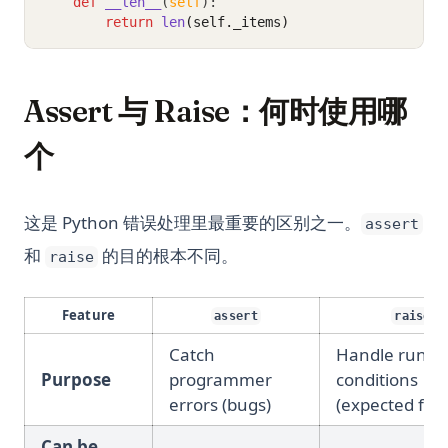
def
__len__
(
self
):
return
len
(self._items)
Assert 与 Raise：何时使用哪
个
这是 Python 错误处理里最重要的区别之一。
assert
和
的目的根本不同。
raise
Feature
assert
raise
Catch
Handle runti
Purpose
programmer
conditions
errors (bugs)
(expected fail
Can be