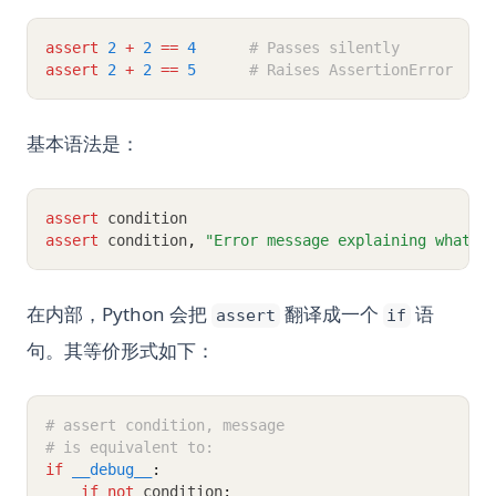
assert
2
+
2
==
4
# Passes silently
assert
2
+
2
==
5
# Raises AssertionError
基本语法是：
assert
 condition
assert
 condition
,
"Error message explaining what w
在内部，Python 会把
翻译成一个
语
assert
if
句。其等价形式如下：
# assert condition, message
# is equivalent to:
if
__debug__
:
if
not
 condition
: