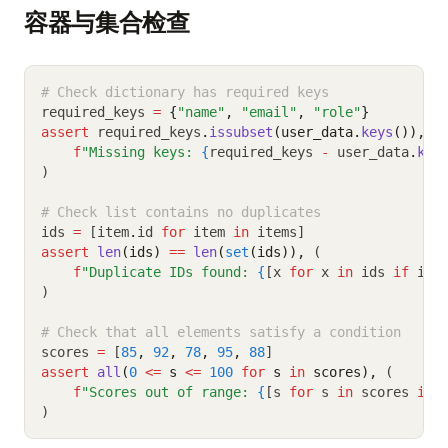
容器与集合检查
# Check dictionary has required keys
required_keys 
=
{
"name"
,
"email"
,
"role"
}
assert
 required_keys
.
issubset
(user_data.
keys
()),
 (
f
"Missing keys: 
{
required_keys 
-
 user_data
.
key
)
# Check list contains no duplicates
ids 
=
 [item
.
id 
for
 item 
in
 items]
assert
len
(ids)
==
len
(
set
(ids)),
 (
f
"Duplicate IDs found: 
{
[x 
for
 x 
in
 ids 
if
 ids
)
# Check that all elements satisfy a condition
scores 
=
 [
85
,
92
,
78
,
95
,
88
]
assert
all
(
0
<=
 s 
<=
100
for
 s 
in
 scores),
 (
f
"Scores out of range: 
{
[s 
for
 s 
in
 scores 
if
)