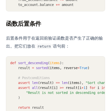
    to_account
.
balance 
+=
 amount
函数后置条件
后置条件用于在返回前验证函数是否产生了正确的输
出。把它们放在
语句前：
return
def
sort_descending
(
items
):
    result 
=
sorted
(items, reverse
=
True
)
# Postconditions
assert
len
(result)
==
len
(items),
"Sort change
assert
all
(result[i] 
>=
 result[i
+
1
] 
for
 i 
in
r
"Result is not sorted in descending order"
    )
return
 result