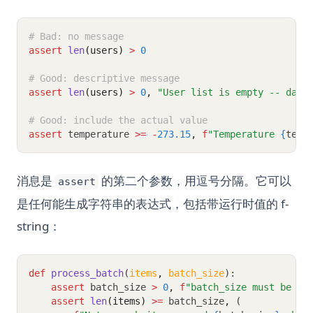
# Bad: no message
assert
len
(users)
>
0
# Good: descriptive message
assert
len
(users)
>
0
,
"User list is empty -- data
# Good: include the actual value
assert
 temperature 
>=
-
273.15
,
f
"Temperature 
{
temp
消息是
的第二个参数，用逗号分隔。它可以
assert
是任何能生成字符串的表达式，包括带运行时值的 f-
string：
def
process_batch
(
items
,
batch_size
):
assert
 batch_size 
>
0
,
f
"batch_size must be po
assert
len
(items)
>=
 batch_size
,
 (