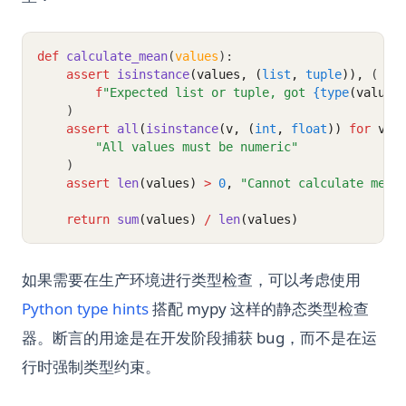
def
calculate_mean
(
values
):
assert
isinstance
(values, (
list
, 
tuple
)),
 (
f
"Expected list or tuple, got 
{type
(values
    )
assert
all
(
isinstance
(v, (
int
, 
float
)) 
for
 v 
i
"All values must be numeric"
    )
assert
len
(values)
>
0
,
"Cannot calculate mean
return
sum
(values)
/
len
(values)
如果需要在生产环境进行类型检查，可以考虑使用
Python type hints
搭配 mypy 这样的静态类型检查
器。断言的用途是在开发阶段捕获 bug，而不是在运
行时强制类型约束。