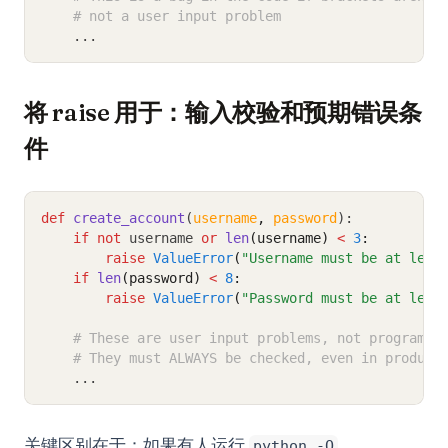
# not a user input problem
    ...
将 raise 用于：输入校验和预期错误条
件
def
create_account
(
username
,
password
):
if
not
 username 
or
len
(username)
<
3
:
raise
ValueError
(
"Username must be at leas
if
len
(password)
<
8
:
raise
ValueError
(
"Password must be at leas
# These are user input problems, not programme
# They must ALWAYS be checked, even in product
    ...
关键区别在于：如果有人运行
python -O