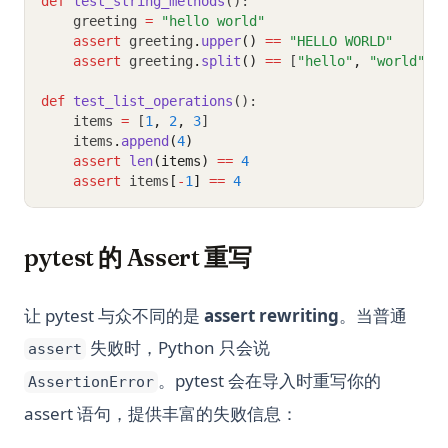
def
test_string_methods
():
    greeting 
=
"hello world"
assert
 greeting
.
upper
()
==
"HELLO WORLD"
assert
 greeting
.
split
()
==
 [
"hello"
,
"world"
]
def
test_list_operations
():
    items 
=
 [
1
,
2
,
3
]
    items
.
append
(
4
)
assert
len
(items)
==
4
assert
 items
[
-
1
]
==
4
pytest 的 Assert 重写
让 pytest 与众不同的是
assert rewriting
。当普通
失败时，Python 只会说
assert
。pytest 会在导入时重写你的
AssertionError
assert 语句，提供丰富的失败信息：