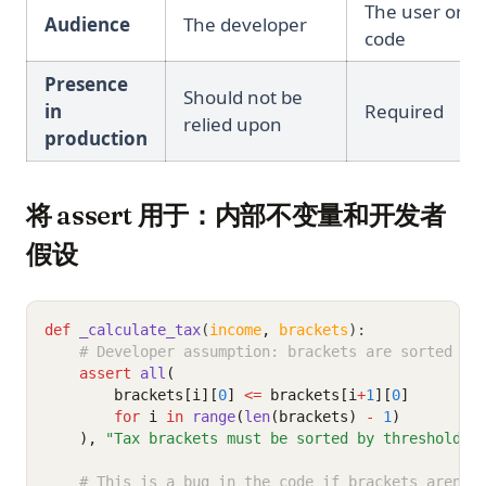
The user or ca
Audience
The developer
code
Presence
Should not be
in
Required
relied upon
production
将 assert 用于：内部不变量和开发者
假设
def
_calculate_tax
(
income
,
brackets
):
# Developer assumption: brackets are sorted
assert
all
(
        brackets[i][
0
] 
<=
 brackets[i
+
1
][
0
]
for
 i 
in
range
(
len
(brackets) 
-
1
)
    ),
"Tax brackets must be sorted by threshold"
# This is a bug in the code if brackets aren't