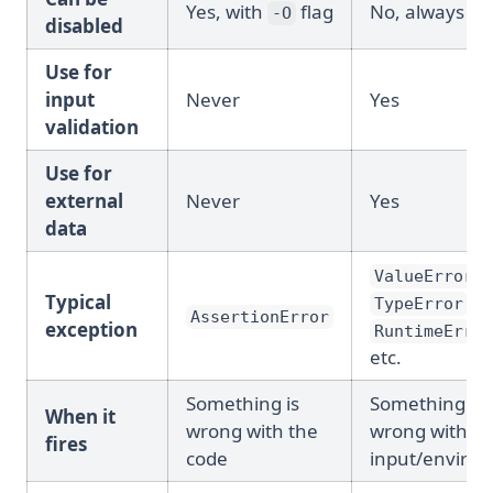
Yes, with
flag
No, always ac
-O
disabled
Use for
input
Never
Yes
validation
Use for
external
Never
Yes
data
,
ValueError
Typical
,
TypeError
AssertionError
exception
RuntimeError
etc.
Something is
Something is
When it
wrong with the
wrong with th
fires
code
input/enviro