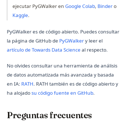
(opens in a ne
(opens
ejecutar PyGWalker en
Google Colab
,
Binder
o
(opens in a new tab)
Kaggle
.
PyGWalker es de código abierto. Puedes consultar
(opens in a new tab
la página de GitHub de
PyGWalker
y leer el
(opens in a new tab)
artículo de Towards Data Science
al respecto.
No olvides consultar una herramienta de análisis
de datos automatizada más avanzada y basada
(opens in a new tab)
en IA:
RATH
. RATH también es de código abierto y
(opens in a new
ha alojado
su código fuente en GitHub
.
Preguntas frecuentes