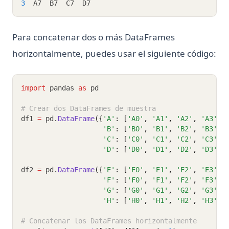
3
  A7  B7  C7  D7
Para concatenar dos o más DataFrames
horizontalmente, puedes usar el siguiente código:
import
 pandas 
as
 pd
# Crear dos DataFrames de muestra
df1 
=
 pd
.
DataFrame
({
'A'
: [
'A0'
, 
'A1'
, 
'A2'
, 
'A3'
],
'B'
: [
'B0'
, 
'B1'
, 
'B2'
, 
'B3'
],
'C'
: [
'C0'
, 
'C1'
, 
'C2'
, 
'C3'
],
'D'
: [
'D0'
, 
'D1'
, 
'D2'
, 
'D3'
]}
df2 
=
 pd
.
DataFrame
({
'E'
: [
'E0'
, 
'E1'
, 
'E2'
, 
'E3'
],
'F'
: [
'F0'
, 
'F1'
, 
'F2'
, 
'F3'
],
'G'
: [
'G0'
, 
'G1'
, 
'G2'
, 
'G3'
],
'H'
: [
'H0'
, 
'H1'
, 
'H2'
, 
'H3'
]}
# Concatenar los DataFrames horizontalmente