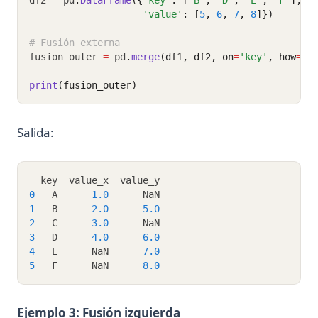
'value'
: [
5
, 
6
, 
7
, 
8
]})
Understanding Pandas DataFrame Indices | Python
# Fusión externa
Unfolding the Architecture and Efficiency of Fast and Faster
fusion_outer 
=
 pd
.
merge
(df1, df2, on
=
'key'
, how
=
'o
R-CNN for Object Detection
Unlocking Creativity with Python and Arduino: A
print
(fusion_outer)
Comprehensive Guide
Web Scraping con Python: Guía completa usando
Salida:
Requests, BeautifulSoup y Selenium
Web Scraping with Python: Complete Guide Using
Requests, BeautifulSoup, and Selenium
  key  value_x  value_y
0
   A      
1.0
      NaN
What Is Elif in Python - Explained!
1
   B      
2.0
5.0
What Is Parsing in Python? A Guide to Parsers and
2
   C      
3.0
      NaN
Techniques
3
   D      
4.0
6.0
4
   E      NaN      
7.0
What is Boolean in Python?
5
   F      NaN      
8.0
What is Do Nothing in Python? Understanding The Pass
Statement
Ejemplo 3: Fusión izquierda