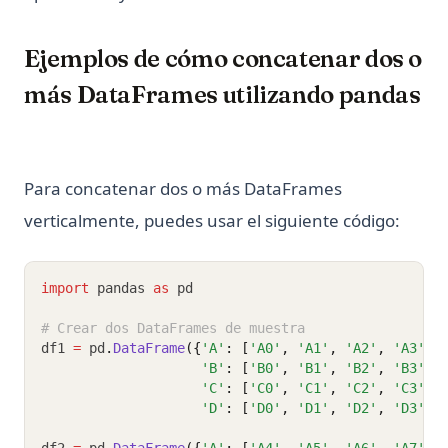
Ejemplos de cómo concatenar dos o
más DataFrames utilizando pandas
Para concatenar dos o más DataFrames
verticalmente, puedes usar el siguiente código:
import
 pandas 
as
 pd
# Crear dos DataFrames de muestra
df1 
=
 pd
.
DataFrame
({
'A'
: [
'A0'
, 
'A1'
, 
'A2'
, 
'A3'
],
'B'
: [
'B0'
, 
'B1'
, 
'B2'
, 
'B3'
],
'C'
: [
'C0'
, 
'C1'
, 
'C2'
, 
'C3'
],
'D'
: [
'D0'
, 
'D1'
, 
'D2'
, 
'D3'
]}
df2 
=
 pd
.
DataFrame
({
'A'
: [
'A4'
, 
'A5'
, 
'A6'
, 
'A7'
],