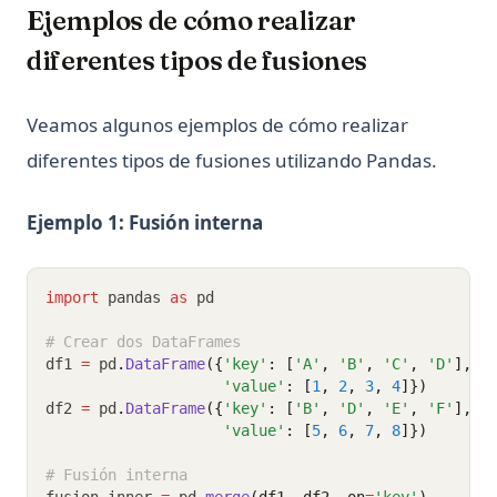
Python os Module: File and Directory Operations Guide
Ejemplos de cómo realizar
Python subprocess: Ejecuta comandos externos desde
diferentes tipos de fusiones
Python (Guía completa)
Python subprocess: Run External Commands from Python
(Complete Guide)
Veamos algunos ejemplos de cómo realizar
diferentes tipos de fusiones utilizando Pandas.
Python unittest: Escribe y ejecuta pruebas unitarias (Guía
completa)
Python unittest: Write and Run Unit Tests (Complete Guide)
Ejemplo 1: Fusión interna
Python zip() Function: Combine Iterables with Examples
Python3 Linter: La guía definitiva para mejorar la calidad
import
 pandas 
as
 pd
de tu código
# Crear dos DataFrames
Python3 Linter: The Ultimate Guide to Boosting Your Code
df1 
=
 pd
.
DataFrame
({
'key'
: [
'A'
, 
'B'
, 
'C'
, 
'D'
],
Quality
'value'
: [
1
, 
2
, 
3
, 
4
]})
df2 
=
 pd
.
DataFrame
({
'key'
: [
'B'
, 
'D'
, 
'E'
, 
'F'
],
Python: Acelera Beautiful Soup - Mejora la Eficiencia de tu
'value'
: [
5
, 
6
, 
7
, 
8
]})
Web Scraping ¡Ahora!
Reducción de Dimensiones en Python: Principales Consejos
# Fusión interna
que Debes Conocer
fusion_inner 
=
 pd
.
merge
(df1, df2, on
=
'key'
)