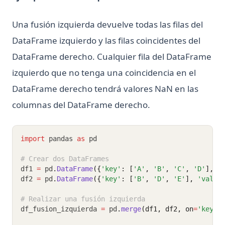
What is Scikit-Learn: The Must-Have Machine Learning
Library
Una fusión izquierda devuelve todas las filas del
What is XGBoost, The Powerhouse of Machine Learning
DataFrame izquierdo y las filas coincidentes del
Algorithms
DataFrame derecho. Cualquier fila del DataFrame
What is an Expression in Python?
izquierdo que no tenga una coincidencia en el
What is the Difference? Python vs ActivePython vs
Anaconda Compared
DataFrame derecho tendrá valores NaN en las
Zen of Python: All 19 Principles Explained with Examples
columnas del DataFrame derecho.
Zen of Python: Qué es y cómo acceder
[Explained] How to GroupBy Dataframe in Python, Pandas,
import
 pandas 
as
 pd
PySpark
# Crear dos DataFrames
[Explicado] Cómo agrupar un DataFrame en Python,
df1 
=
 pd
.
DataFrame
({
'key'
: [
'A'
, 
'B'
, 
'C'
, 
'D'
], 
'
Pandas, PySpark
df2 
=
 pd
.
DataFrame
({
'key'
: [
'B'
, 
'D'
, 
'E'
], 
'value
ipykernel: El Kernel de Python para Jupyter Notebooks
Explicado
# Realizar una fusión izquierda
df_fusion_izquierda 
=
 pd
.
merge
(df1, df2, on
=
'key'
,
ipykernel: Install, Configure, and Manage Jupyter Python