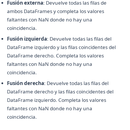
Python defaultdict: Simplifica las operaciones de
Fusión externa
: Devuelve todas las filas de
diccionario con valores predeterminados
ambos DataFrames y completa los valores
Python defaultdict: Simplify Dictionary Operations with
faltantes con NaN donde no hay una
Default Values
coincidencia.
Python f-strings: La guía completa de los literales de
Fusión izquierda
: Devuelve todas las filas del
cadena formateados
DataFrame izquierdo y las filas coincidentes del
Python f-strings: The Complete Guide to Formatted String
Literals
DataFrame derecho. Completa los valores
faltantes con NaN donde no hay una
Python heapq: Colas de prioridad y operaciones de heap
simplificadas
coincidencia.
Python heapq: Priority Queues and Heap Operations Made
Fusión derecha
: Devuelve todas las filas del
Simple
DataFrame derecho y las filas coincidentes del
Python itertools: Complete Guide to Iterator Building Blocks
DataFrame izquierdo. Completa los valores
Python itertools: Guía Completa de Bloques de
faltantes con NaN donde no hay una
Construcción de Iteradores
coincidencia.
Python map() Function: Transform Iterables with Examples