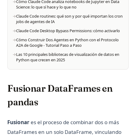
Cómo Claude Code analiza notebooks de Jupyter en Data
Python Random: Generate Random Numbers, Choices, and
Science: lo que sí hace y lo que no
¿Qué es una puntuación de perplejidad alta en GPT Zero?
Samples
Aprende cómo detectar contenido de IA
Claude Code routines: qué son y por qué importan los cron
Python Regex: The Complete Guide to Regular Expressions
jobs de agentes de IA
¿Qué significa GPT en ChatGPT? Explicado en 1 minuto
in Python
Claude Code Desktop Bypass Permissions: cómo activarlo
¿Tiene ChatGPT un Límite de Palabras? Descubre las
Python Requests Library: Complete Guide to HTTP Requests
Cómo Construir Dos Agentes en Python con el Protocolo
Mejores Formas de Superarlo
in Python
A2A de Google - Tutorial Paso a Paso
¿Usa ChatGPT Tensorflow?
Python SQLite3 Tutorial: Complete Guide to SQLite
Las 10 principales bibliotecas de visualización de datos en
Database in Python
Python que crecen en 2025
¿Vale la pena ChatGPT Plus? Una revisión rápida
Python Sort: Complete Guide to sorted(), list.sort(), and
Custom Sorting
Fusionar DataFrames en
Python String Replace: Complete Guide to str.replace() and
Beyond
pandas
Python String Replace: Guía completa de str.replace() y más
Python Switch Case: How to Implement Switch Statements
in Python
Fusionar
es el proceso de combinar dos o más
Python Switch Case: explicación de la sentencia match-case
DataFrames en un solo DataFrame, vinculando