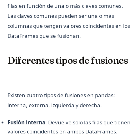
Python Switch Case: match-case Statement Explained (With
filas en función de una o más claves comunes.
Examples)
Las claves comunes pueden ser una o más
Python Threading: Complete Guide to Multithreading with
columnas que tengan valores coincidentes en los
Examples
DataFrames que se fusionan.
Python Threading: Guía Completa de Multithreading con
Ejemplos
Python Try Except: Cómo manejar excepciones
Diferentes tipos de fusiones
correctamente
Python Try Except: How to Handle Exceptions the Right Way
Python Type Hints: A Practical Guide to Type Annotations
Python Virtual Environments: A Complete Guide to venv,
Existen cuatro tipos de fusiones en pandas:
virtualenv, and Conda
interna, externa, izquierda y derecha.
Python asyncio: Complete Guide to Asynchronous
Programming
Fusión interna
: Devuelve solo las filas que tienen
Python asyncio: Guía Completa de Programación
valores coincidentes en ambos DataFrames.
Asincrónica