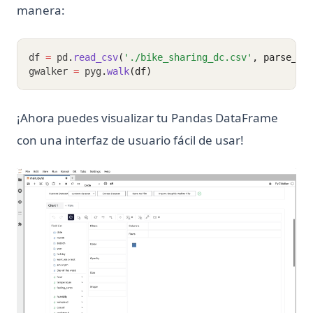
manera:
df 
=
 pd
.
read_csv
(
'./bike_sharing_dc.csv'
, parse_da
gwalker 
=
 pyg
.
walk
(df)
¡Ahora puedes visualizar tu Pandas DataFrame
con una interfaz de usuario fácil de usar!
(op