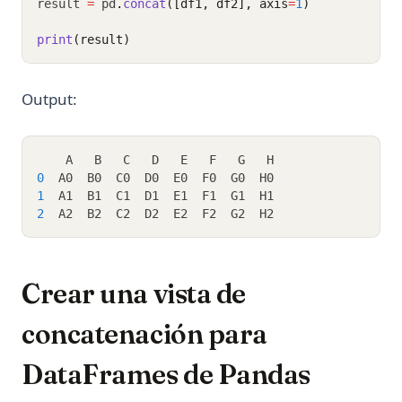
result 
=
 pd
.
concat
([df1, df2], axis
=
1
)
print
(result)
Output:
    A   B   C   D   E   F   G   H
0
  A0  B0  C0  D0  E0  F0  G0  H0
1
  A1  B1  C1  D1  E1  F1  G1  H1
2
  A2  B2  C2  D2  E2  F2  G2  H2
Crear una vista de
concatenación para
DataFrames de Pandas