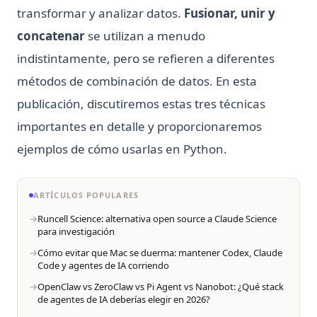
transformar y analizar datos.
Fusionar, unir y
Beginners
Detect AI Content
concatenar
se utilizan a menudo
Python Obtener Todos los Archivos de un Directorio:
Why is ChatGPT Slow? It Might Not Be Your Fault
Rápido, Moderno y Eficiente
indistintamente, pero se refieren a diferentes
¿Aprende ChatGPT de las conversaciones de los usuarios?
Python Pathlib: La Guía Moderna para Manejar Rutas de
Descifrando el aprendizaje de la IA y la memoria
métodos de combinación de datos. En esta
Archivos
contextual
publicación, discutiremos estas tres técnicas
Python Pathlib: The Modern Guide to File Path Handling
¿ChatGPT no funciona? Descubre las causas, soluciones y
importantes en detalle y proporcionaremos
alternativas
Python Poetry: Guía moderna de gestión de dependencias
ejemplos de cómo usarlas en Python.
y empaquetado
¿ChatGPT tiene una aplicación?
Python Poetry: Modern Dependency Management and
¿Es GPT-4 gratuito? Todo lo que necesitas saber sobre GPT-
Packaging Guide
4 está aquí
ARTÍCULOS POPULARES
Python Random Sampling: Consejos y técnicas para un
¿Es seguro ChatGPT? Revelando los hechos y garantizando
Runcell Science: alternativa open source a Claude Science
análisis de datos eficaz
tranquilidad
para investigación
Python Random Sampling: Tips and Techniques for
¿Memoria a largo plazo ChatGPT? LTM-1: Un LLM con 5
Cómo evitar que Mac se duerma: mantener Codex, Claude
Effective Data Analysis
Code y agentes de IA corriendo
millones de tokens.
OpenClaw vs ZeroClaw vs Pi Agent vs Nanobot: ¿Qué stack
Python Random: Genera números aleatorios, selecciones y
¿Por qué ChatGPT es lento? Puede que no sea tu culpa
de agentes de IA deberías elegir en 2026?
muestras
¿Puede Chat GPT crear gráficos? Sí y cómo