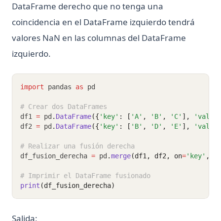
DataFrame derecho que no tenga una
¿Qué es XGBoost, la potencia de los algoritmos de
coincidencia en el DataFrame izquierdo tendrá
aprendizaje automático?
valores NaN en las columnas del DataFrame
¿Qué es el análisis sintáctico en Python – Explicado!
izquierdo.
¿Qué es el operador No Igual en Python?
¿Qué es una expresión en Python?
import
 pandas 
as
 pd
# Crear dos DataFrames
df1 
=
 pd
.
DataFrame
({
'key'
: [
'A'
, 
'B'
, 
'C'
], 
'value
df2 
=
 pd
.
DataFrame
({
'key'
: [
'B'
, 
'D'
, 
'E'
], 
'value
# Realizar una fusión derecha
df_fusion_derecha 
=
 pd
.
merge
(df1, df2, on
=
'key'
, h
# Imprimir el DataFrame fusionado
print
(df_fusion_derecha)
Salida: