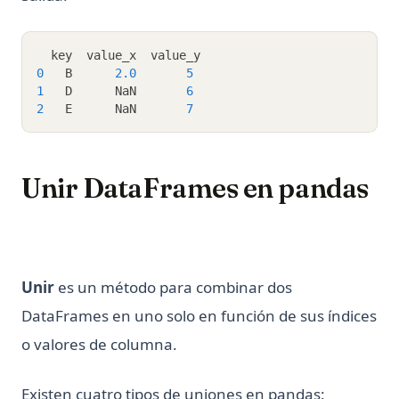
  key  value_x  value_y
0
   B      
2.0
5
1
   D      NaN       
6
2
   E      NaN       
7
Unir DataFrames en pandas
Unir
es un método para combinar dos
DataFrames en uno solo en función de sus índices
o valores de columna.
Existen cuatro tipos de uniones en pandas: