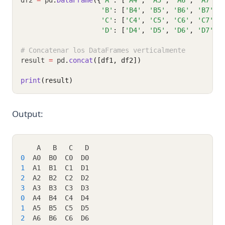
'B'
: [
'B4'
, 
'B5'
, 
'B6'
, 
'B7'
],
'C'
: [
'C4'
, 
'C5'
, 
'C6'
, 
'C7'
],
'D'
: [
'D4'
, 
'D5'
, 
'D6'
, 
'D7'
]}
# Concatenar los DataFrames verticalmente
result 
=
 pd
.
concat
([df1, df2])
print
(result)
Output:
    A   B   C   D
0
  A0  B0  C0  D0
1
  A1  B1  C1  D1
2
  A2  B2  C2  D2
3
  A3  B3  C3  D3
0
  A4  B4  C4  D4
1
  A5  B5  C5  D5
2
  A6  B6  C6  D6