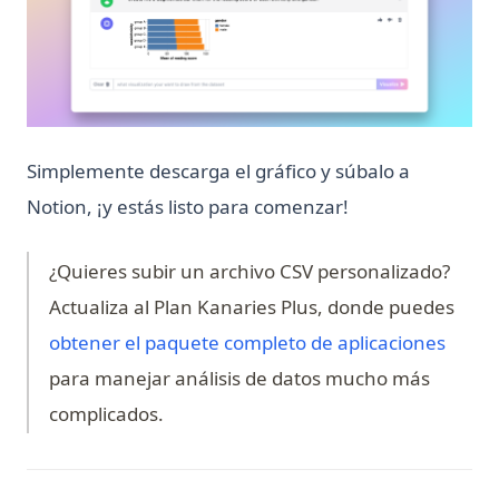
Python Threading: Guía Completa de Multithreading con
Ejemplos
Python Try Except: Cómo manejar excepciones
correctamente
Python Try Except: How to Handle Exceptions the Right Way
Simplemente descarga el gráfico y súbalo a
Python Type Hints: A Practical Guide to Type Annotations
Notion, ¡y estás listo para comenzar!
Python Virtual Environments: A Complete Guide to venv,
virtualenv, and Conda
¿Quieres subir un archivo CSV personalizado?
Python asyncio: Complete Guide to Asynchronous
Programming
Actualiza al Plan Kanaries Plus, donde puedes
Python asyncio: Guía Completa de Programación
(opens
obtener el paquete completo de aplicaciones
Asincrónica
para manejar análisis de datos mucho más
Python defaultdict: Simplifica las operaciones de
complicados.
diccionario con valores predeterminados
Python defaultdict: Simplify Dictionary Operations with
Default Values