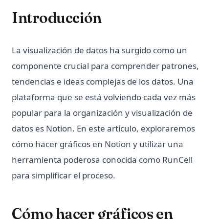
Python f-strings: La guía completa de los literales de
Introducción
cadena formateados
Python f-strings: The Complete Guide to Formatted String
Literals
La visualización de datos ha surgido como un
Python heapq: Colas de prioridad y operaciones de heap
componente crucial para comprender patrones,
simplificadas
tendencias e ideas complejas de los datos. Una
Python heapq: Priority Queues and Heap Operations Made
Simple
plataforma que se está volviendo cada vez más
Python itertools: Complete Guide to Iterator Building Blocks
popular para la organización y visualización de
datos es Notion. En este artículo, exploraremos
Python itertools: Guía Completa de Bloques de
Construcción de Iteradores
cómo hacer gráficos en Notion y utilizar una
Python map() Function: Transform Iterables with Examples
herramienta poderosa conocida como RunCell
Python os Module: File and Directory Operations Guide
para simplificar el proceso.
Python subprocess: Ejecuta comandos externos desde
Python (Guía completa)
Cómo hacer gráficos en
Python subprocess: Run External Commands from Python