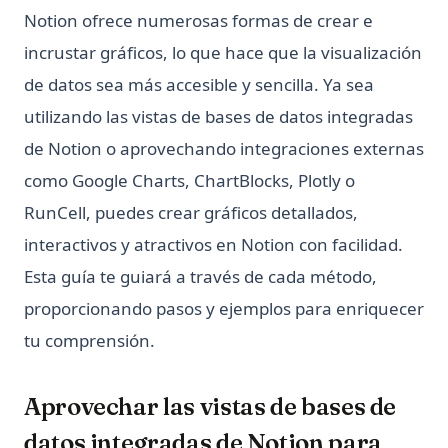
Unlocking Creativity with Python and Arduino: A
Notion ofrece numerosas formas de crear e
Comprehensive Guide
incrustar gráficos, lo que hace que la visualización
Web Scraping con Python: Guía completa usando
de datos sea más accesible y sencilla. Ya sea
Requests, BeautifulSoup y Selenium
utilizando las vistas de bases de datos integradas
Web Scraping with Python: Complete Guide Using
Requests, BeautifulSoup, and Selenium
de Notion o aprovechando integraciones externas
What Is Elif in Python - Explained!
como Google Charts, ChartBlocks, Plotly o
RunCell, puedes crear gráficos detallados,
What Is Parsing in Python? A Guide to Parsers and
Techniques
interactivos y atractivos en Notion con facilidad.
What is Boolean in Python?
Esta guía te guiará a través de cada método,
What is Do Nothing in Python? Understanding The Pass
proporcionando pasos y ejemplos para enriquecer
Statement
tu comprensión.
What is Scikit-Learn: The Must-Have Machine Learning
Library
Aprovechar las vistas de bases de
What is XGBoost, The Powerhouse of Machine Learning
Algorithms
datos integradas de Notion para