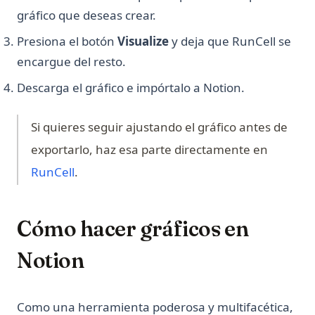
gráfico que deseas crear.
Sklearn Train Test Split: Complete Guide to Splitting Data in
Python
Presiona el botón
Visualize
y deja que RunCell se
Sklearn Train Test Split: Guía Completa para Dividir Datos
encargue del resto.
en Python
Descarga el gráfico e impórtalo a Notion.
Snowflake Connector Python: Install and Connect to
Snowflake with Ease
Si quieres seguir ajustando el gráfico antes de
Streamlit Datetime Slider - A Step-by-Step Introduction
exportarlo, haz esa parte directamente en
T-Test and P-Value in Python for Data Analysis
(opens in a new tab)
RunCell
.
Text Cleaning in Python: Effective Data Cleaning Tutorial
The Ultimate Guide: How to Use Scikit-learn Imputer
Cómo hacer gráficos en
Tutorial de Python SQLite3: Guía completa de la base de
datos SQLite en Python
Notion
Understanding Pandas DataFrame Indices | Python
Unfolding the Architecture and Efficiency of Fast and Faster
R-CNN for Object Detection
Como una herramienta poderosa y multifacética,