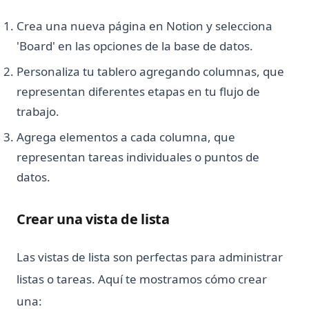
python-zip
Crea una nueva página en Notion y selecciona
'Board' en las opciones de la base de datos.
¿Cuál es la diferencia? Python vs ActivePython vs Anaconda
Comparados
Personaliza tu tablero agregando columnas, que
¿Cuánto tiempo se tarda en aprender Python? ¿Es difícil
representan diferentes etapas en tu flujo de
aprenderlo?
trabajo.
¿Es Python sensible a mayúsculas y minúsculas?
Agrega elementos a cada columna, que
¿Qué es Boolean en Python?
representan tareas individuales o puntos de
¿Qué es Do Nothing en Python? Entendiendo la declaración
datos.
Pass
¿Qué es Elif en Python? ¡Explicado!
Crear una vista de lista
¿Qué es Scikit-Learn: La biblioteca de aprendizaje
automático imprescindible
Las vistas de lista son perfectas para administrar
¿Qué es XGBoost, la potencia de los algoritmos de
aprendizaje automático?
listas o tareas. Aquí te mostramos cómo crear
¿Qué es el análisis sintáctico en Python – Explicado!
una: