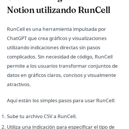
(Complete Guide)
Notion utilizando RunCell
Python unittest: Escribe y ejecuta pruebas unitarias (Guía
completa)
Python unittest: Write and Run Unit Tests (Complete Guide)
RunCell es una herramienta impulsada por
Python zip() Function: Combine Iterables with Examples
ChatGPT que crea gráficos y visualizaciones
Python3 Linter: La guía definitiva para mejorar la calidad
utilizando indicaciones directas sin pasos
de tu código
complicados. Sin necesidad de código, RunCell
Python3 Linter: The Ultimate Guide to Boosting Your Code
permite a los usuarios transformar conjuntos de
Quality
datos en gráficos claros, concisos y visualmente
Python: Acelera Beautiful Soup - Mejora la Eficiencia de tu
Web Scraping ¡Ahora!
atractivos.
Reducción de Dimensiones en Python: Principales Consejos
que Debes Conocer
Aquí están los simples pasos para usar RunCell:
SVM en Python, Qué es y cómo usarlo
Sube tu archivo CSV a RunCell.
SVM in Python, What It Is and How to Use It
Utiliza una indicación para especificar el tipo de
Side_effect in Python - What It Is And How to Use?