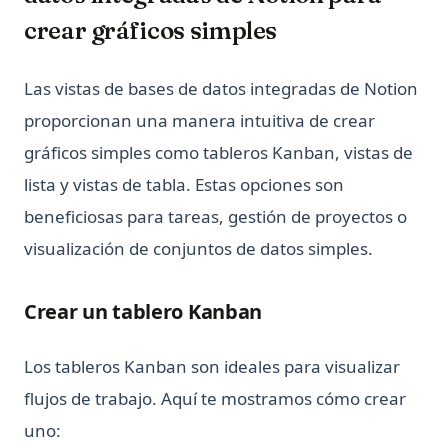
What is an Expression in Python?
crear gráficos simples
What is the Difference? Python vs ActivePython vs
Anaconda Compared
Las vistas de bases de datos integradas de Notion
Zen of Python: All 19 Principles Explained with Examples
proporcionan una manera intuitiva de crear
Zen of Python: Qué es y cómo acceder
gráficos simples como tableros Kanban, vistas de
[Explained] How to GroupBy Dataframe in Python, Pandas,
lista y vistas de tabla. Estas opciones son
PySpark
beneficiosas para tareas, gestión de proyectos o
[Explicado] Cómo agrupar un DataFrame en Python,
Pandas, PySpark
visualización de conjuntos de datos simples.
ipykernel: El Kernel de Python para Jupyter Notebooks
Explicado
Crear un tablero Kanban
ipykernel: Install, Configure, and Manage Jupyter Python
Kernels
Los tableros Kanban son ideales para visualizar
nn.Linear en PyTorch: formas, sesgo y ejemplos
flujos de trabajo. Aquí te mostramos cómo crear
nn.Linear in PyTorch: Shapes, Bias, and Examples
uno:
python __call__ Method: Everything You Need to Know