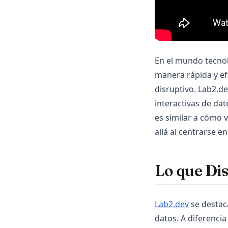
Pandas
Plotly
Polars
PySpark
En el mundo tecnol
Python
manera rápida y ef
R
disruptivo. Lab2.d
Scikit-Learn
interactivas de da
es similar a cómo 
Seaborn
allá al centrarse e
Snowflake
Streamlit
Lo que Dis
Tableau
ggplot
openclaw
(opens in 
Lab2.dev
se destaca
datos. A diferencia