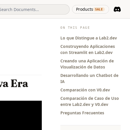
(opens in 
Products
SALE
Discord
(opens i
ON THIS PAGE
Lo que Distingue a Lab2.dev
Construyendo Aplicaciones
con Streamlit en Lab2.dev
Creando una Aplicación de
Visualización de Datos
Desarrollando un Chatbot de
va Era
IA
Comparación con V0.dev
Comparación de Caso de Uso
entre Lab2.dev y V0.dev
Preguntas Frecuentes