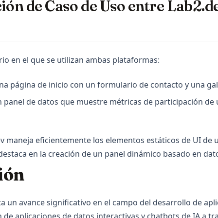
ón de Caso de Uso entre Lab2.de
o en el que se utilizan ambas plataformas:
new tab)
na página de inicio con un formulario de contacto y una ga
a new tab)
un panel de datos que muestre métricas de participación de
v maneja eficientemente los elementos estáticos de UI de 
e destaca en la creación de un panel dinámico basado en dat
ión
 un avance significativo en el campo del desarrollo de apli
n de aplicaciones de datos interactivas y chatbots de IA a t