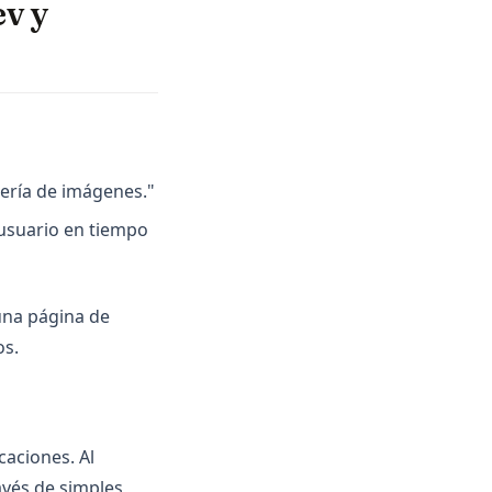
v y
lería de imágenes."
 usuario en tiempo
una página de
os.
caciones. Al
ravés de simples