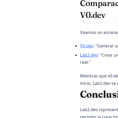
Comparaci
V0.dev
Veamos un escenari
(opens in a 
V0.dev
: "Generar u
(opens in 
Lab2.dev
: "Crear 
real."
Mientras que v0.de
inicio, Lab2.dev s
Conclus
Lab2.dev representa
permitir la creació