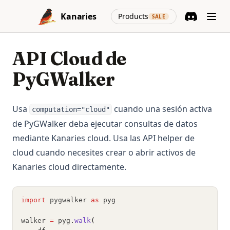
Skip to content
(opens in a new
Kanaries
Products
SALE
Discord
(opens in a n
API Cloud de
PyGWalker
Usa
cuando una sesión activa
computation="cloud"
de PyGWalker deba ejecutar consultas de datos
mediante Kanaries cloud. Usa las API helper de
cloud cuando necesites crear o abrir activos de
Kanaries cloud directamente.
import
 pygwalker 
as
 pyg
walker 
=
 pyg
.
walk
(