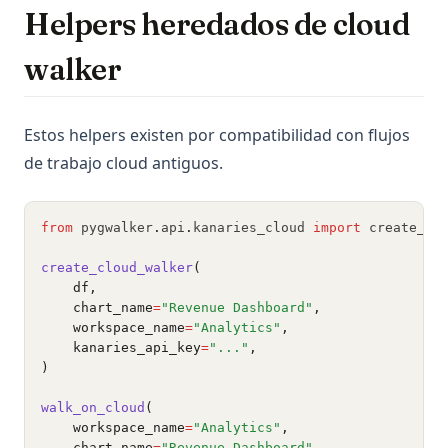
Helpers heredados de cloud
walker
Estos helpers existen por compatibilidad con flujos
de trabajo cloud antiguos.
from
 pygwalker
.
api
.
kanaries_cloud 
import
 create_cl
create_cloud_walker
(
    df,
    chart_name
=
"Revenue Dashboard"
,
    workspace_name
=
"Analytics"
,
    kanaries_api_key
=
"..."
,
)
walk_on_cloud
(
    workspace_name
=
"Analytics"
,
    chart_name
=
"Revenue Dashboard"
,