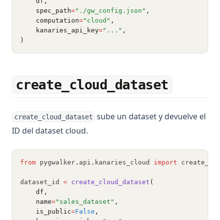
    df,
    spec_path
=
"./gw_config.json"
,
    computation
=
"cloud"
,
    kanaries_api_key
=
"..."
,
)
create_cloud_dataset
sube un dataset y devuelve el
create_cloud_dataset
ID del dataset cloud.
from
 pygwalker
.
api
.
kanaries_cloud 
import
 create_cl
dataset_id 
=
create_cloud_dataset
(
    df,
    name
=
"sales_dataset"
,
    is_public
=
False
,