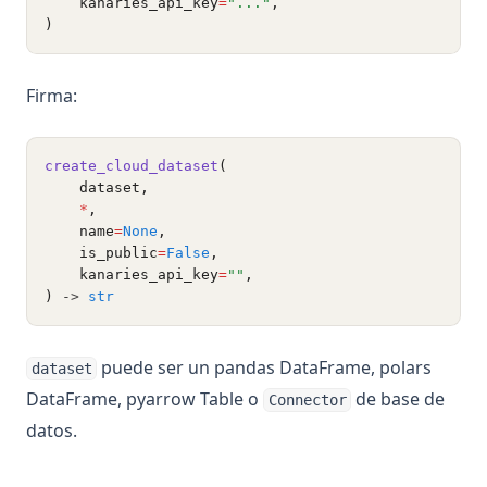
    kanaries_api_key
=
"..."
,
)
Firma:
create_cloud_dataset
(
    dataset,
*
,
    name
=
None
,
    is_public
=
False
,
    kanaries_api_key
=
""
,
)
 -> 
str
puede ser un pandas DataFrame, polars
dataset
DataFrame, pyarrow Table o
de base de
Connector
datos.