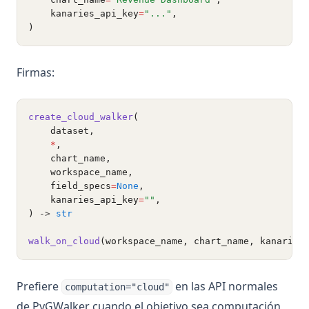
    kanaries_api_key
=
"..."
,
)
Firmas:
create_cloud_walker
(
    dataset,
*
,
    chart_name,
    workspace_name,
    field_specs
=
None
,
    kanaries_api_key
=
""
,
)
 -> 
str
walk_on_cloud
(workspace_name, chart_name, kanaries
Prefiere
en las API normales
computation="cloud"
de PyGWalker cuando el objetivo sea computación