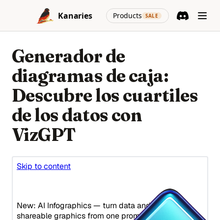
Skip to content
(opens in a new
Kanaries
Products
SALE
Discord
(opens in a n
Generador de
diagramas de caja:
Descubre los cuartiles
de los datos con
VizGPT