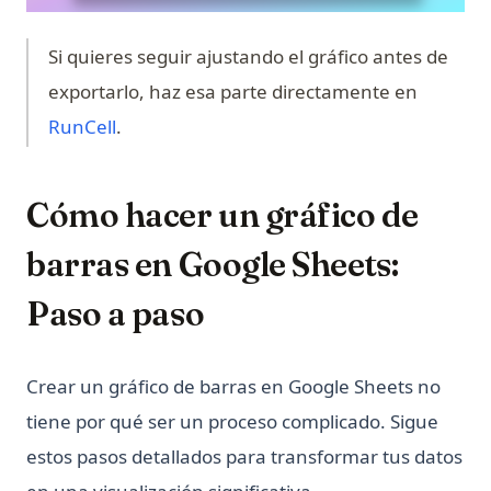
Pandas, PySpark
ipykernel: El Kernel de Python para Jupyter Notebooks
Si quieres seguir ajustando el gráfico antes de
Explicado
exportarlo, haz esa parte directamente en
ipykernel: Install, Configure, and Manage Jupyter Python
(opens in a new tab)
RunCell
.
Kernels
nn.Linear en PyTorch: formas, sesgo y ejemplos
nn.Linear in PyTorch: Shapes, Bias, and Examples
Cómo hacer un gráfico de
python __call__ Method: Everything You Need to Know
barras en Google Sheets:
python-zip
Paso a paso
¿Cuál es la diferencia? Python vs ActivePython vs Anaconda
Comparados
¿Cuánto tiempo se tarda en aprender Python? ¿Es difícil
Crear un gráfico de barras en Google Sheets no
aprenderlo?
tiene por qué ser un proceso complicado. Sigue
¿Es Python sensible a mayúsculas y minúsculas?
estos pasos detallados para transformar tus datos
¿Qué es Boolean en Python?