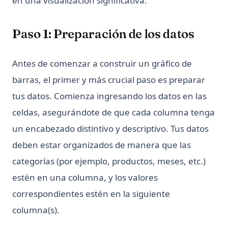
en una visualización significativa.
¿Qué es Do Nothing en Python? Entendiendo la declaración
Pass
Paso 1: Preparación de los datos
¿Qué es Elif en Python? ¡Explicado!
¿Qué es Scikit-Learn: La biblioteca de aprendizaje
automático imprescindible
Antes de comenzar a construir un gráfico de
¿Qué es XGBoost, la potencia de los algoritmos de
barras, el primer y más crucial paso es preparar
aprendizaje automático?
tus datos. Comienza ingresando los datos en las
¿Qué es el análisis sintáctico en Python – Explicado!
celdas, asegurándote de que cada columna tenga
¿Qué es el operador No Igual en Python?
un encabezado distintivo y descriptivo. Tus datos
¿Qué es una expresión en Python?
deben estar organizados de manera que las
categorías (por ejemplo, productos, meses, etc.)
estén en una columna, y los valores
correspondientes estén en la siguiente
columna(s).