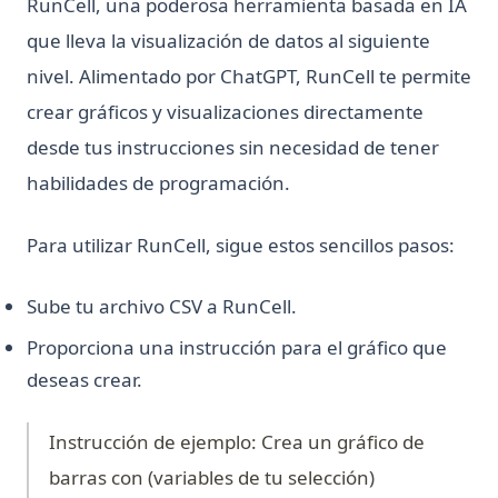
RunCell, una poderosa herramienta basada en IA
Text Cleaning in Python: Effective Data Cleaning Tutorial
que lleva la visualización de datos al siguiente
The Ultimate Guide: How to Use Scikit-learn Imputer
nivel. Alimentado por ChatGPT, RunCell te permite
Tutorial de Python SQLite3: Guía completa de la base de
crear gráficos y visualizaciones directamente
datos SQLite en Python
desde tus instrucciones sin necesidad de tener
Understanding Pandas DataFrame Indices | Python
habilidades de programación.
Unfolding the Architecture and Efficiency of Fast and Faster
R-CNN for Object Detection
Para utilizar RunCell, sigue estos sencillos pasos:
Unlocking Creativity with Python and Arduino: A
Comprehensive Guide
Sube tu archivo CSV a RunCell.
Web Scraping con Python: Guía completa usando
Requests, BeautifulSoup y Selenium
Proporciona una instrucción para el gráfico que
deseas crear.
Web Scraping with Python: Complete Guide Using
Requests, BeautifulSoup, and Selenium
Instrucción de ejemplo: Crea un gráfico de
What Is Elif in Python - Explained!
barras con (variables de tu selección)
What Is Parsing in Python? A Guide to Parsers and