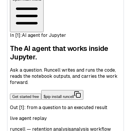
Python String Replace: Guía completa de str.replace() y más
Python Switch Case: How to Implement Switch Statements
in Python
Python Switch Case: explicación de la sentencia match-case
Python Switch Case: match-case Statement Explained (With
Examples)
Python Threading: Complete Guide to Multithreading with
Examples
Python Threading: Guía Completa de Multithreading con
Ejemplos
Python Try Except: Cómo manejar excepciones
correctamente
Python Try Except: How to Handle Exceptions the Right Way
Python Type Hints: A Practical Guide to Type Annotations
Python Virtual Environments: A Complete Guide to venv,
virtualenv, and Conda