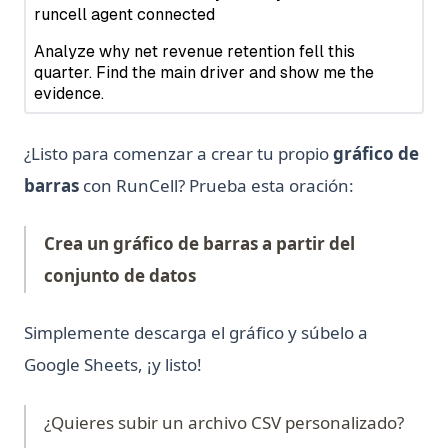
Python asyncio: Complete Guide to Asynchronous
Programming
Python asyncio: Guía Completa de Programación
Asincrónica
Python defaultdict: Simplifica las operaciones de
diccionario con valores predeterminados
¿Listo para comenzar a crear tu propio
gráfico de
Python defaultdict: Simplify Dictionary Operations with
barras
con RunCell? Prueba esta oración:
Default Values
Python f-strings: La guía completa de los literales de
Crea un gráfico de barras a partir del
cadena formateados
conjunto de datos
Python f-strings: The Complete Guide to Formatted String
Literals
Simplemente descarga el gráfico y súbelo a
Python heapq: Colas de prioridad y operaciones de heap
simplificadas
Google Sheets, ¡y listo!
Python heapq: Priority Queues and Heap Operations Made
Simple
¿Quieres subir un archivo CSV personalizado?
Python itertools: Complete Guide to Iterator Building Blocks