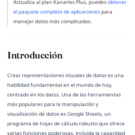
Actualiza al plan Kanaries Plus, puedes
obtener
Python itertools: Guía Completa de Bloques de
(opens in a ne
el paquete completo de aplicaciones
para
Construcción de Iteradores
manejar datos más complicados.
Python map() Function: Transform Iterables with Examples
Python os Module: File and Directory Operations Guide
Python subprocess: Ejecuta comandos externos desde
Python (Guía completa)
Introducción
Python subprocess: Run External Commands from Python
(Complete Guide)
Crear representaciones visuales de datos es una
Python unittest: Escribe y ejecuta pruebas unitarias (Guía
habilidad fundamental en el mundo de hoy,
completa)
centrado en los datos. Una de las herramientas
Python unittest: Write and Run Unit Tests (Complete Guide)
más populares para la manipulación y
Python zip() Function: Combine Iterables with Examples
visualización de datos es Google Sheets, un
Python3 Linter: La guía definitiva para mejorar la calidad
de tu código
programa de hojas de cálculo robusto que ofrece
Python3 Linter: The Ultimate Guide to Boosting Your Code
varias funciones poderosas, incluida la capacidad