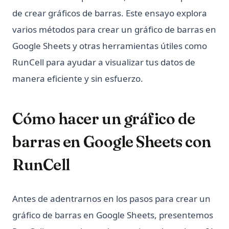
Quality
de crear gráficos de barras. Este ensayo explora
Python: Acelera Beautiful Soup - Mejora la Eficiencia de tu
varios métodos para crear un gráfico de barras en
Web Scraping ¡Ahora!
Google Sheets y otras herramientas útiles como
Reducción de Dimensiones en Python: Principales Consejos
que Debes Conocer
RunCell para ayudar a visualizar tus datos de
SVM en Python, Qué es y cómo usarlo
manera eficiente y sin esfuerzo.
SVM in Python, What It Is and How to Use It
Side_effect in Python - What It Is And How to Use?
Cómo hacer un gráfico de
Sklearn Train Test Split: Complete Guide to Splitting Data in
Python
barras en Google Sheets con
Sklearn Train Test Split: Guía Completa para Dividir Datos
RunCell
en Python
Snowflake Connector Python: Install and Connect to
Snowflake with Ease
Antes de adentrarnos en los pasos para crear un
Streamlit Datetime Slider - A Step-by-Step Introduction
gráfico de barras en Google Sheets, presentemos
T-Test and P-Value in Python for Data Analysis