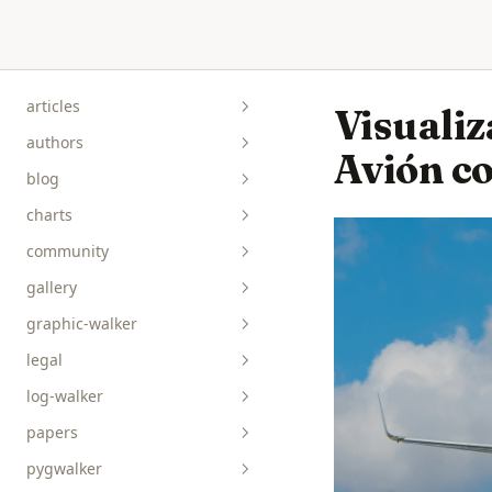
Skip to content
articles
Visualiz
authors
Avión c
blog
charts
community
gallery
graphic-walker
bar__box__rect
legal
line__area
api-reference
log-walker
pie__tick__other
data-viz
papers
scatterplot__heatmap
guides
pygwalker