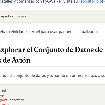
etalles y comenzar con PyGWalker, visita su
repositorio ofi
pygwalker --pre
ebas reiniciar el kernel para usar paquetes actualizados.
xplorar el Conjunto de Datos de
 de Avión
do el conjunto de datos y echando un primer vistazo a su
s
 pd
 np
mport
 datetime
r 
as
 pyg