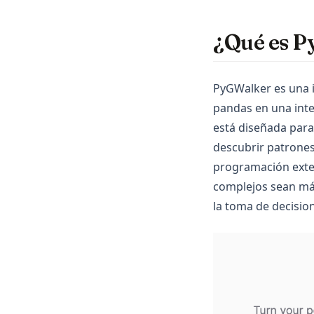
LangChain
Matplotlib
¿Qué es 
NumPy
OpenSource
PyGWalker es una 
Pandas
pandas en una inte
Plotly
está diseñada para 
Polars
descubrir patrones
PySpark
programación exten
complejos sean más
Python
la toma de decisio
R
Scikit-Learn
Seaborn
Snowflake
Streamlit