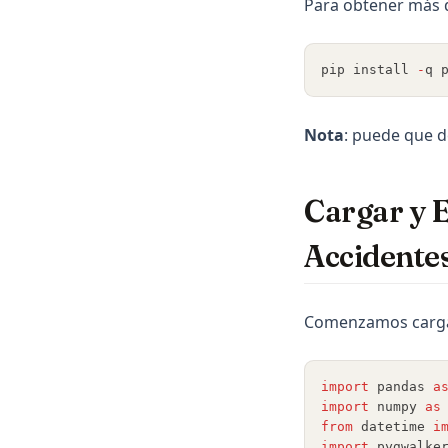
Para obtener más d
pip install 
-
q 
Nota
: puede que d
Cargar y E
Accidentes
Comenzamos cargan
import
 pandas 
a
import
 numpy 
as
from
 datetime 
i
import
 pygwalke