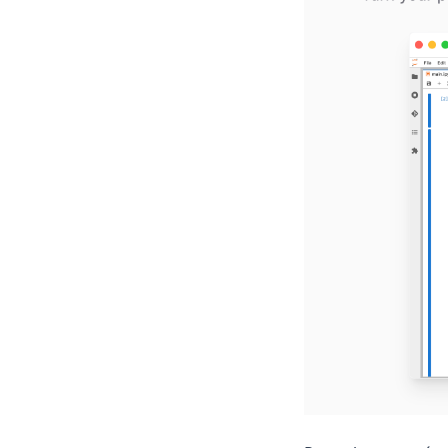
Tableau
ggplot
openclaw