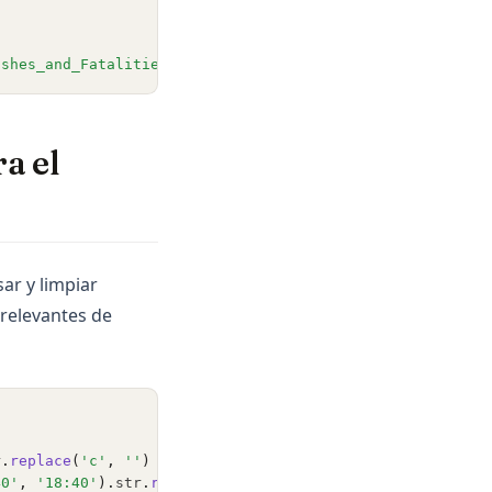
ashes_and_Fatalities_Since_1908.csv'
)
a el
ar y limpiar
 relevantes de
r
.
replace
(
'c'
, 
''
)
40'
, 
'18:40'
).
str
.
replace
(
'0943'
, 
'09:43'
)