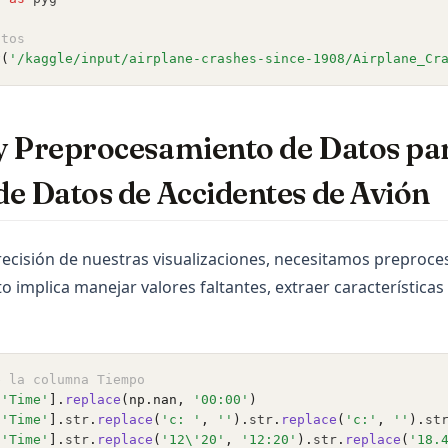
atos
v
(
'/kaggle/input/airplane-crashes-since-1908/Airplane_Cr
y Preprocesamiento de Datos par
e Datos de Accidentes de Avión
recisión de nuestras visualizaciones, necesitamos preproces
o implica manejar valores faltantes, extraer características
e la columna Tiempo
[
'Time'
].
replace
(np.nan, 
'00:00'
)
[
'Time'
].
str
.
replace
(
'c: '
, 
''
).
str
.
replace
(
'c:'
, 
''
).
st
[
'Time'
].
str
.
replace
(
'12\'20'
, 
'12:20'
).
str
.
replace
(
'18.