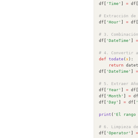
df
[
'Time'
]
=
 df
# Extracción de
df
[
'Hour'
]
=
 df
# 3. Combinació
df
[
'DateTime'
]
# 4. Convertir 
def
todate
(
x
):
return
 date
df
[
'DateTime'
]
# 5. Extraer Añ
df
[
'Year'
]
=
 df
df
[
'Month'
]
=
 d
df
[
'Day'
]
=
 df
[
print
(
'El rango
# 6. Limpieza d
df
[
'Operator'
]