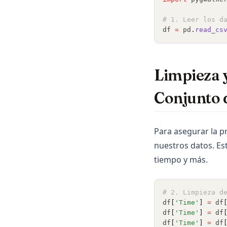
# 1. Leer los d
df 
=
 pd
.
read_cs
Limpieza 
Conjunto d
Para asegurar la p
nuestros datos. Est
tiempo y más.
# 2. Limpieza d
df
[
'Time'
]
=
 df
df
[
'Time'
]
=
 df
df
[
'Time'
]
=
 df