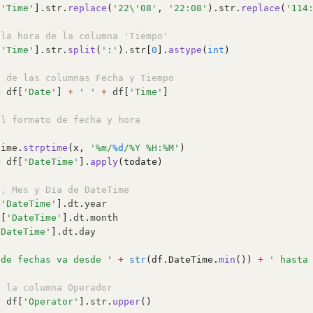
[
'Time'
].
str
.
replace
(
'22\'08'
, 
'22:08'
).
str
.
replace
(
'114
 la hora de la columna 'Tiempo'
[
'Time'
].
str
.
split
(
':'
).
str
[
0
].
astype
(
int
)
n de las columnas Fecha y Tiempo
=
 df
[
'Date'
]
+
' '
+
 df
[
'Time'
]
al formato de fecha y hora
time
.
strptime
(x, 
'%m/
%d
/%Y %H:%M'
)
=
 df
[
'DateTime'
].
apply
(todate)
o, Mes y Día de DateTime
[
'DateTime'
].
dt
.
year
f
[
'DateTime'
].
dt
.
month
'DateTime'
].
dt
.
day
 de fechas va desde '
+
str
(df.DateTime.
min
()) 
+
' hasta
e la columna Operador
=
 df
[
'Operator'
].
str
.
upper
()