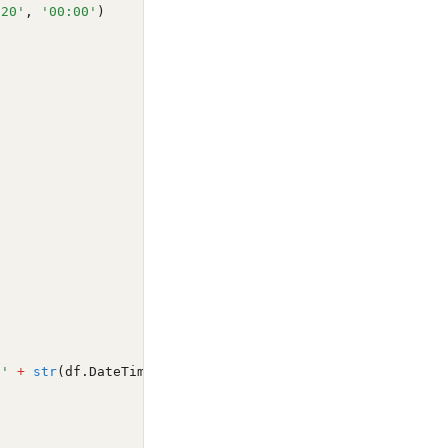
:20'
, 
'00:00'
)
 '
+
str
(df.DateTime.
max
()))