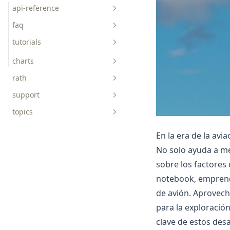
api-reference
faq
tutorials
charts
rath
support
connect-data
topics
discover-causals
explore-data
AICoding
En la era de la av
get-started
AIGC
No solo ayuda a me
sobre los factores 
prepare-data
ChatGPT
concepts
notebook, emprend
Data-Science
de avión. Aprovech
DuckDB
para la exploració
Excel
clave de estos desa