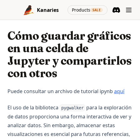
Skip to content
(opens in a new
Kanaries
Products
SALE
Discord
(opens in a n
Cómo guardar gráficos
en una celda de
Jupyter y compartirlos
con otros
(opens
Puede consultar un archivo de tutorial ipynb
aquí
El uso de la biblioteca
para la exploración
pygwalker
de datos proporciona una forma interactiva de ver y
analizar datos. Sin embargo, almacenar estas
visualizaciones es esencial para futuras referencias,