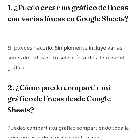
ipykernel: El Kernel de Python para Jupyter Notebooks
1. ¿Puedo crear un gráfico de líneas
Explicado
con varias líneas en Google Sheets?
ipykernel: Install, Configure, and Manage Jupyter Python
Kernels
nn.Linear en PyTorch: formas, sesgo y ejemplos
Sí, puedes hacerlo. Simplemente incluye varias
nn.Linear in PyTorch: Shapes, Bias, and Examples
series de datos en tu selección antes de crear el
python __call__ Method: Everything You Need to Know
gráfico.
python-zip
¿Cuál es la diferencia? Python vs ActivePython vs Anaconda
Comparados
2. ¿Cómo puedo compartir mi
¿Cuánto tiempo se tarda en aprender Python? ¿Es difícil
gráfico de líneas desde Google
aprenderlo?
Sheets?
¿Es Python sensible a mayúsculas y minúsculas?
¿Qué es Boolean en Python?
Puedes compartir tu gráfico compartiendo toda la
¿Qué es Do Nothing en Python? Entendiendo la declaración
hoja, publicando el gráfico en la web o
Pass