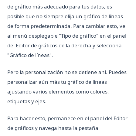
de gráfico más adecuado para tus datos, es
The Ultimate Guide: How to Use Scikit-learn Imputer
posible que no siempre elija un gráfico de líneas
Tutorial de Python SQLite3: Guía completa de la base de
datos SQLite en Python
de forma predeterminada. Para cambiar esto, ve
al menú desplegable "Tipo de gráfico" en el panel
Understanding Pandas DataFrame Indices | Python
del Editor de gráficos de la derecha y selecciona
Unfolding the Architecture and Efficiency of Fast and Faster
R-CNN for Object Detection
"Gráfico de líneas".
Unlocking Creativity with Python and Arduino: A
Comprehensive Guide
Pero la personalización no se detiene ahí. Puedes
Web Scraping con Python: Guía completa usando
personalizar aún más tu gráfico de líneas
Requests, BeautifulSoup y Selenium
ajustando varios elementos como colores,
Web Scraping with Python: Complete Guide Using
etiquetas y ejes.
Requests, BeautifulSoup, and Selenium
What Is Elif in Python - Explained!
Para hacer esto, permanece en el panel del Editor
What Is Parsing in Python? A Guide to Parsers and
Techniques
de gráficos y navega hasta la pestaña