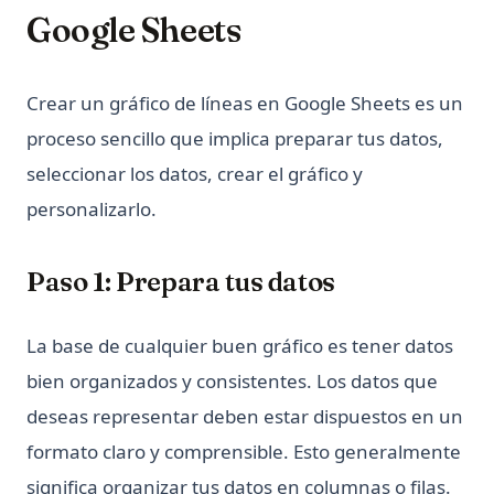
Python Switch Case: How to Implement Switch Statements
Google Sheets
in Python
Python Switch Case: explicación de la sentencia match-case
Crear un gráfico de líneas en Google Sheets es un
Python Switch Case: match-case Statement Explained (With
Examples)
proceso sencillo que implica preparar tus datos,
Python Threading: Complete Guide to Multithreading with
seleccionar los datos, crear el gráfico y
Examples
personalizarlo.
Python Threading: Guía Completa de Multithreading con
Ejemplos
Paso 1: Prepara tus datos
Python Try Except: Cómo manejar excepciones
correctamente
La base de cualquier buen gráfico es tener datos
Python Try Except: How to Handle Exceptions the Right Way
bien organizados y consistentes. Los datos que
Python Type Hints: A Practical Guide to Type Annotations
deseas representar deben estar dispuestos en un
Python Virtual Environments: A Complete Guide to venv,
virtualenv, and Conda
formato claro y comprensible. Esto generalmente
Python asyncio: Complete Guide to Asynchronous
significa organizar tus datos en columnas o filas.