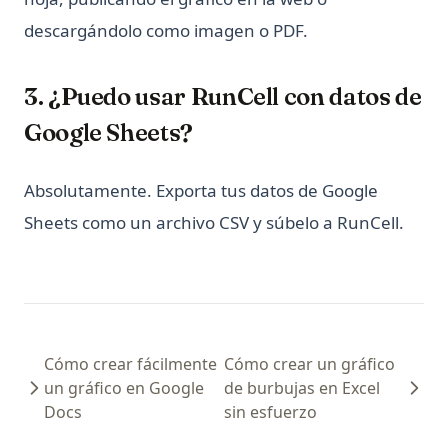
descargándolo como imagen o PDF.
¿Qué es Elif en Python? ¡Explicado!
¿Qué es Scikit-Learn: La biblioteca de aprendizaje
automático imprescindible
3. ¿Puedo usar RunCell con datos de
¿Qué es XGBoost, la potencia de los algoritmos de
Google Sheets?
aprendizaje automático?
¿Qué es el análisis sintáctico en Python – Explicado!
Absolutamente. Exporta tus datos de Google
¿Qué es el operador No Igual en Python?
Sheets como un archivo CSV y súbelo a RunCell.
¿Qué es una expresión en Python?
Cómo crear fácilmente
Cómo crear un gráfico
un gráfico en Google
de burbujas en Excel
Docs
sin esfuerzo