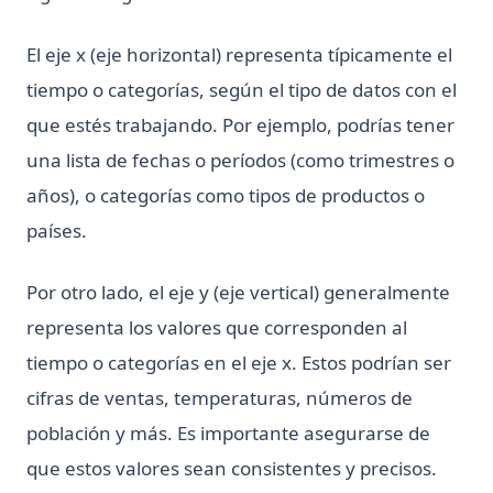
Programming
Python asyncio: Guía Completa de Programación
El eje x (eje horizontal) representa típicamente el
Asincrónica
tiempo o categorías, según el tipo de datos con el
Python defaultdict: Simplifica las operaciones de
que estés trabajando. Por ejemplo, podrías tener
diccionario con valores predeterminados
una lista de fechas o períodos (como trimestres o
Python defaultdict: Simplify Dictionary Operations with
Default Values
años), o categorías como tipos de productos o
Python f-strings: La guía completa de los literales de
países.
cadena formateados
Python f-strings: The Complete Guide to Formatted String
Por otro lado, el eje y (eje vertical) generalmente
Literals
representa los valores que corresponden al
Python heapq: Colas de prioridad y operaciones de heap
tiempo o categorías en el eje x. Estos podrían ser
simplificadas
cifras de ventas, temperaturas, números de
Python heapq: Priority Queues and Heap Operations Made
Simple
población y más. Es importante asegurarse de
Python itertools: Complete Guide to Iterator Building Blocks
que estos valores sean consistentes y precisos.