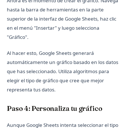
Ahora es el momento de crear el gráfico. Navega
Python: Acelera Beautiful Soup - Mejora la Eficiencia de tu
Web Scraping ¡Ahora!
hasta la barra de herramientas en la parte
Reducción de Dimensiones en Python: Principales Consejos
superior de la interfaz de Google Sheets, haz clic
que Debes Conocer
en el menú "Insertar" y luego selecciona
SVM en Python, Qué es y cómo usarlo
"Gráfico".
SVM in Python, What It Is and How to Use It
Side_effect in Python - What It Is And How to Use?
Al hacer esto, Google Sheets generará
automáticamente un gráfico basado en los datos
Sklearn Train Test Split: Complete Guide to Splitting Data in
Python
que has seleccionado. Utiliza algoritmos para
Sklearn Train Test Split: Guía Completa para Dividir Datos
elegir el tipo de gráfico que cree que mejor
en Python
representa tus datos.
Snowflake Connector Python: Install and Connect to
Snowflake with Ease
Paso 4: Personaliza tu gráfico
Streamlit Datetime Slider - A Step-by-Step Introduction
T-Test and P-Value in Python for Data Analysis
Aunque Google Sheets intenta seleccionar el tipo
Text Cleaning in Python: Effective Data Cleaning Tutorial