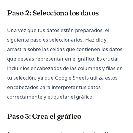
Python itertools: Guía Completa de Bloques de
Construcción de Iteradores
Paso 2: Selecciona los datos
Python map() Function: Transform Iterables with Examples
Python os Module: File and Directory Operations Guide
Una vez que tus datos estén preparados, el
Python subprocess: Ejecuta comandos externos desde
siguiente paso es seleccionarlos. Haz clic y
Python (Guía completa)
arrastra sobre las celdas que contienen los datos
Python subprocess: Run External Commands from Python
que deseas representar en el gráfico. Es crucial
(Complete Guide)
incluir los encabezados de las columnas y filas en
Python unittest: Escribe y ejecuta pruebas unitarias (Guía
completa)
tu selección, ya que Google Sheets utiliza estos
Python unittest: Write and Run Unit Tests (Complete Guide)
encabezados para interpretar tus datos
Python zip() Function: Combine Iterables with Examples
correctamente y etiquetar el gráfico.
Python3 Linter: La guía definitiva para mejorar la calidad
de tu código
Paso 3: Crea el gráfico
Python3 Linter: The Ultimate Guide to Boosting Your Code
Quality