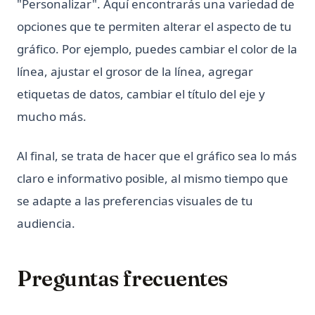
"Personalizar". Aquí encontrarás una variedad de
What is Boolean in Python?
opciones que te permiten alterar el aspecto de tu
What is Do Nothing in Python? Understanding The Pass
Statement
gráfico. Por ejemplo, puedes cambiar el color de la
What is Scikit-Learn: The Must-Have Machine Learning
línea, ajustar el grosor de la línea, agregar
Library
etiquetas de datos, cambiar el título del eje y
What is XGBoost, The Powerhouse of Machine Learning
mucho más.
Algorithms
What is an Expression in Python?
Al final, se trata de hacer que el gráfico sea lo más
What is the Difference? Python vs ActivePython vs
claro e informativo posible, al mismo tiempo que
Anaconda Compared
se adapte a las preferencias visuales de tu
Zen of Python: All 19 Principles Explained with Examples
audiencia.
Zen of Python: Qué es y cómo acceder
[Explained] How to GroupBy Dataframe in Python, Pandas,
PySpark
Preguntas frecuentes
[Explicado] Cómo agrupar un DataFrame en Python,
Pandas, PySpark