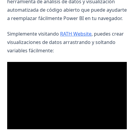
herramienta de análisis de datos y visualización
automatizada de código abierto que puede ayudarte
a reemplazar fácilmente Power BI en tu navegador.
(opens in a new ta
Simplemente visitando
RATH Website
, puedes crear
visualizaciones de datos arrastrando y soltando
variables fácilmente: