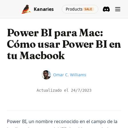
Skip to content
(opens in a new
Kanaries
Products
SALE
Discord
(opens in a n
Power BI para Mac:
Cómo usar Power BI en
tu Macbook
Name
Omar C. Williams
Actualizado el
24/7/2023
Power BI, un nombre reconocido en el campo de la