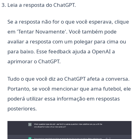
Leia a resposta do ChatGPT.
What is an Expression in Python?
What is the Difference? Python vs ActivePython vs
Se a resposta não for o que você esperava, clique
Anaconda Compared
em 'Tentar Novamente'. Você também pode
Zen of Python: All 19 Principles Explained with Examples
avaliar a resposta com um polegar para cima ou
Zen of Python: O Que É E Como Acessar
para baixo. Esse feedback ajuda a OpenAI a
[Explained] How to GroupBy Dataframe in Python, Pandas,
aprimorar o ChatGPT.
PySpark
[Explicado] Como agrupar Dataframes em Python, Pandas,
Tudo o que você diz ao ChatGPT afeta a conversa.
PySpark
Portanto, se você mencionar que ama futebol, ele
functools Python: Funções de Ordem Superior e Operações
em Objetos Chamáveis
poderá utilizar essa informação em respostas
ipykernel: Install, Configure, and Manage Jupyter Python
posteriores.
Kernels
ipykernel: O Kernel Python para Jupyter Notebooks
Explicado