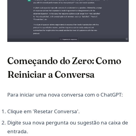
nn.Linear em PyTorch: shapes, viés e exemplos
nn.Linear in PyTorch: Shapes, Bias, and Examples
python __call__ Method: Everything You Need to Know
python-itertools
python-reverse-range
python-zip
Começando do Zero: Como
xgboost
Reiniciar a Conversa
Para iniciar uma nova conversa com o ChatGPT:
Clique em 'Resetar Conversa'.
Digite sua nova pergunta ou sugestão na caixa de
entrada.