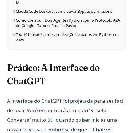
IA
Snowflake Connector Python: Install and Connect to
Snowflake with Ease
Claude Code Desktop: como ativar Bypass permissions
Streamlit Datetime Slider - A Step-by-Step Introduction
Como Construir Dois Agentes Python com o Protocolo A2A
do Google - Tutorial Passo a Passo
Switch Case em Python: Como Implementar Declarações
Top 10 bibliotecas de visualização de dados em Python em
Switch em Python
2025
T-Test and P-Value in Python for Data Analysis
Teste de T e Valor P em Python para Análise de Dados
Text Cleaning in Python: Effective Data Cleaning Tutorial
Prático: A Interface do
The Ultimate Guide: How to Use Scikit-learn Imputer
ChatGPT
Tokenização do NLTK em Python: Comece Rapidamente
Aqui
A interface do ChatGPT foi projetada para ser fácil
Tutorial de Python SQLite3: Guia Completo de Banco de
Dados SQLite em Python
de usar. Você encontrará a função 'Resetar
Understanding Pandas DataFrame Indices | Python
Conversa' muito útil quando quiser iniciar uma
Unfolding the Architecture and Efficiency of Fast and Faster
nova conversa. Lembre-se de que o ChatGPT
R-CNN for Object Detection