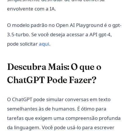
Python subprocess: Execute comandos externos a partir do
envolvente com a IA.
Python (Guia completo)
Python subprocess: Run External Commands from Python
(Complete Guide)
O modelo padrão no Open AI Playground é o gpt-
Python unittest: Escreva e Execute Testes Unitários (Guia
3.5-turbo. Se você deseja acessar a API gpt-4,
Completo)
(opens in a new tab)
pode solicitar
aqui
.
Python unittest: Write and Run Unit Tests (Complete Guide)
Python zip() Function: Combine Iterables with Examples
Descubra Mais: O que o
Python3 Linter: O Guia Definitivo para Melhorar a
Qualidade do seu Código
ChatGPT Pode Fazer?
Python3 Linter: The Ultimate Guide to Boosting Your Code
Quality
O ChatGPT pode simular conversas em texto
Python: Acelere o Beautiful Soup - Melhore a Eficiência de
seu Web Scraping Agora!
semelhantes às de humanos. É ótimo para
Qual é a diferença? Python vs ActivePython vs Anaconda
tarefas que exigem uma compreensão profunda
Comparados
da linguagem. Você pode usá-lo para escrever