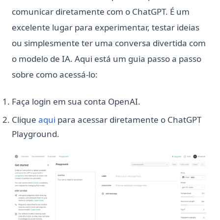
Python Switch Case: match-case Statement Explained (With
comunicar diretamente com o ChatGPT. É um
Examples)
excelente lugar para experimentar, testar ideias
Python Threading: Complete Guide to Multithreading with
Examples
ou simplesmente ter uma conversa divertida com
Python Threading: Guia Completo de Multithreading com
o modelo de IA. Aqui está um guia passo a passo
Exemplos
sobre como acessá-lo:
Python Try Except: Como tratar exceções da maneira
correta
Faça login em sua conta OpenAI.
Python Try Except: How to Handle Exceptions the Right Way
(opens in a new tab)
Clique
aqui
para acessar diretamente o ChatGPT
Python Type Hints: A Practical Guide to Type Annotations
Playground.
Python Type Hints: Um Guia Prático para Anotações de Tipo
Python Virtual Environments: A Complete Guide to venv,
virtualenv, and Conda
Python asyncio: Complete Guide to Asynchronous
Programming
Python asyncio: Guia Completo para Programação
Assíncrona