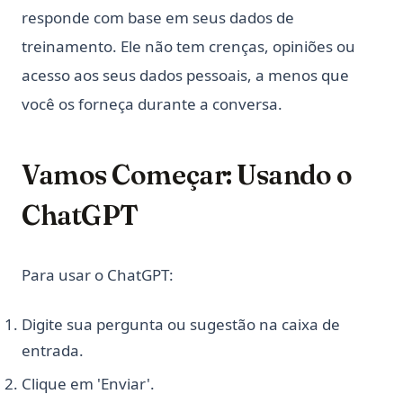
responde com base em seus dados de
Unlocking Creativity with Python and Arduino: A
treinamento. Ele não tem crenças, opiniões ou
Comprehensive Guide
acesso aos seus dados pessoais, a menos que
Web Scraping com Python: Guia completo usando
Requests, BeautifulSoup e Selenium
você os forneça durante a conversa.
Web Scraping with Python: Complete Guide Using
Requests, BeautifulSoup, and Selenium
Vamos Começar: Usando o
What Is Elif in Python - Explained!
What Is Parsing in Python? A Guide to Parsers and
ChatGPT
Techniques
What is Boolean in Python?
Para usar o ChatGPT:
What is Do Nothing in Python? Understanding The Pass
Statement
Digite sua pergunta ou sugestão na caixa de
What is Scikit-Learn: The Must-Have Machine Learning
entrada.
Library
What is XGBoost, The Powerhouse of Machine Learning
Clique em 'Enviar'.
Algorithms