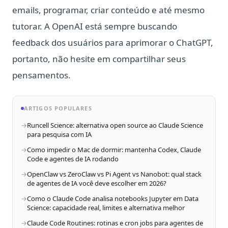
Quanto tempo leva para aprender Python? É difícil
emails, programar, criar conteúdo e até mesmo
aprender?
tutorar. A OpenAI está sempre buscando
Redução de Dimensionalidade em Python: Principais Dicas
que Você Precisa Saber
feedback dos usuários para aprimorar o ChatGPT,
SVM em Python, o que é e como usar
portanto, não hesite em compartilhar seus
SVM in Python, What It Is and How to Use It
pensamentos.
Side_effect em Python - O que é e como usar?
Side_effect in Python - What It Is And How to Use?
ARTIGOS POPULARES
Sklearn Train Test Split: Complete Guide to Splitting Data in
Runcell Science: alternativa open source ao Claude Science
Python
para pesquisa com IA
Como impedir o Mac de dormir: mantenha Codex, Claude
Sklearn Train Test Split: Guia Completo para Dividir Dados
Code e agentes de IA rodando
em Python
OpenClaw vs ZeroClaw vs Pi Agent vs Nanobot: qual stack
Slider de datas do Streamlit - Uma introdução passo a
de agentes de IA você deve escolher em 2026?
passo
Como o Claude Code analisa notebooks Jupyter em Data
Snowflake Connector Python: Instale e Conecte-se ao
Science: capacidade real, limites e alternativa melhor
Snowflake com Facilidade
Claude Code Routines: rotinas e cron jobs para agentes de