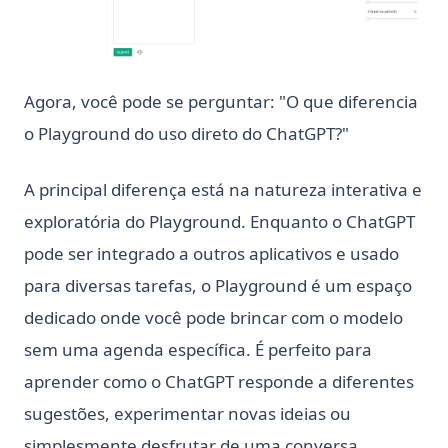
Python defaultdict: Simplifique operações de dicionário
com valores padrão
Python defaultdict: Simplify Dictionary Operations with
Agora, você pode se perguntar: "O que diferencia
Default Values
o Playground do uso direto do ChatGPT?"
Python f-strings: O Guia Completo de Literais de String
Formatados
A principal diferença está na natureza interativa e
Python f-strings: The Complete Guide to Formatted String
Literals
exploratória do Playground. Enquanto o ChatGPT
Python heapq: Filas de prioridade e operações de heap
pode ser integrado a outros aplicativos e usado
simplificadas
para diversas tarefas, o Playground é um espaço
Python heapq: Priority Queues and Heap Operations Made
dedicado onde você pode brincar com o modelo
Simple
sem uma agenda específica. É perfeito para
Python itertools: Complete Guide to Iterator Building Blocks
aprender como o ChatGPT responde a diferentes
Python map() Function: Transform Iterables with Examples
sugestões, experimentar novas ideias ou
Python os Module: File and Directory Operations Guide
simplesmente desfrutar de uma conversa