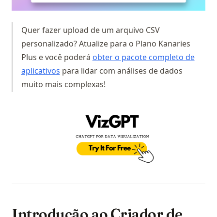
Quer fazer upload de um arquivo CSV
personalizado? Atualize para o Plano Kanaries
Plus e você poderá
obter o pacote completo de
(opens in a new tab)
aplicativos
para lidar com análises de dados
muito mais complexas!
(op
Introdução ao Criador de