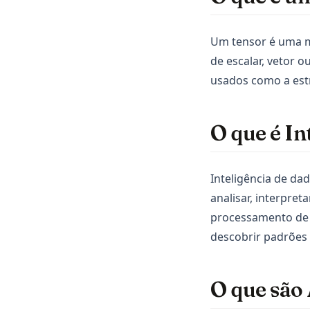
Snowflake
Streamlit
Um tensor é uma m
de escalar, vetor 
Tableau
usados como a est
ggplot
openclaw
O que é In
Inteligência de dado
analisar, interpre
processamento de 
descobrir padrões
O que são 