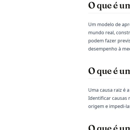
DuckDB
O que é u
Excel
LangChain
Um modelo de apr
Matplotlib
mundo real, const
podem fazer previ
NumPy
desempenho à med
OpenSource
Pandas
O que é u
Plotly
Polars
PySpark
Uma causa raiz é a
Identificar causas
Python
origem e impedi-las
R
Scikit-Learn
O que é u
Seaborn