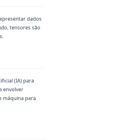
representar dados
ndo, tensores são
s.
ficial (IA) para
e envolver
e máquina para