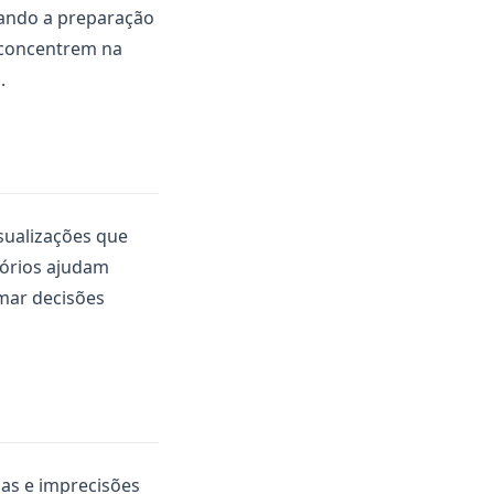
zando a preparação
e concentrem na
.
isualizações que
tórios ajudam
mar decisões
cias e imprecisões