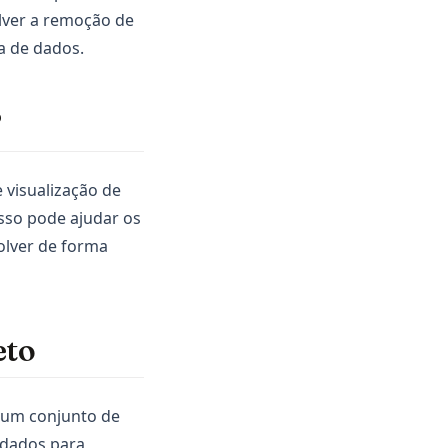
lver a remoção de
a de dados.
?
 visualização de
Isso pode ajudar os
olver de forma
eto
r um conjunto de
 dados para