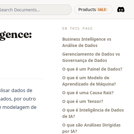
(opens in 
Products
SALE
Discord
(opens i
ON THIS PAGE
igence:
Business Intelligence vs
Análise de Dados
Gerenciamento de Dados vs
Governança de Dados
O que é um Painel de Dados?
O que é um Modelo de
Aprendizado de Máquina?
alisar dados de
O que é uma Causa Raiz?
dados, por outro
O que é um Tensor?
 e modelagem de
O que é Inteligência de Dados
de IA?
O que são Análises Dirigidas
por IA?