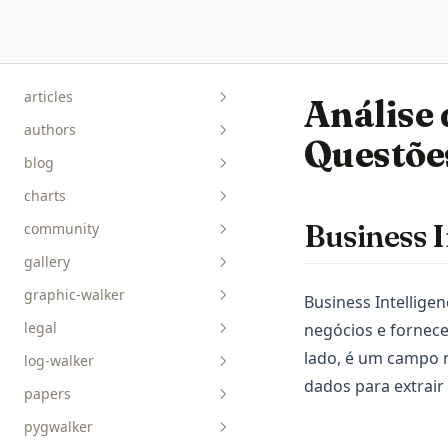
Skip to content
articles
Análise 
authors
Questõe
blog
charts
Business I
community
gallery
graphic-walker
bar__box__rect
Business Intelligen
legal
negócios e fornece
line__area
api-reference
lado, é um campo 
log-walker
pie__tick__other
data-viz
dados para extrair 
papers
scatterplot__heatmap
guides
pygwalker