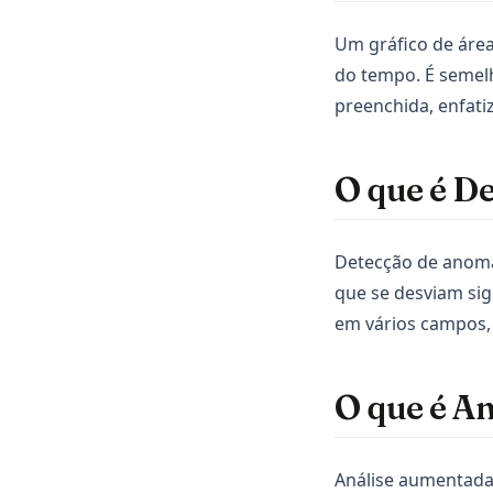
Um gráfico de área
do tempo. É semelh
preenchida, enfat
O que é D
Detecção de anomal
que se desviam si
em vários campos, 
O que é A
Análise aumentada