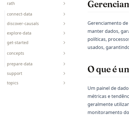
Gerenciam
rath
api-reference
faq
connect-data
Gerenciamento de 
tutorials
discover-causals
manter dados, gar
explore-data
charts
políticas, proces
get-started
usados, garantind
concepts
prepare-data
O que é u
support
topics
Um painel de dados
AICoding
métricas e tendênc
AIGC
geralmente utilizam
monitoramento do
ChatGPT
Data-Science