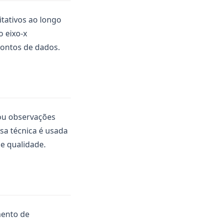
itativos ao longo
o eixo-x
pontos de dados.
 ou observações
sa técnica é usada
e qualidade.
mento de