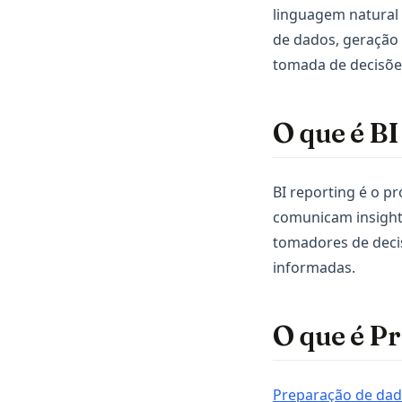
linguagem natural
de dados, geração 
tomada de decisões
O que é B
BI reporting é o pr
comunicam insights
tomadores de deci
informadas.
O que é P
Preparação de da