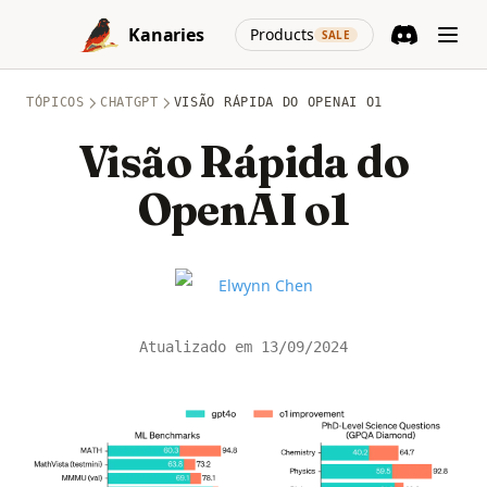
Skip to content
(opens in a new
Kanaries
Products
SALE
Discord
(opens in a n
TÓPICOS
CHATGPT
VISÃO RÁPIDA DO OPENAI O1
Visão Rápida do
OpenAI o1
Name
Elwynn Chen
Atualizado em
13/09/2024