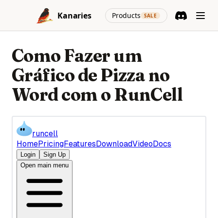
Skip to content
(opens in a new
Kanaries
Products
SALE
Discord
(opens in a n
Como Fazer um
Gráfico de Pizza no
Word com o RunCell