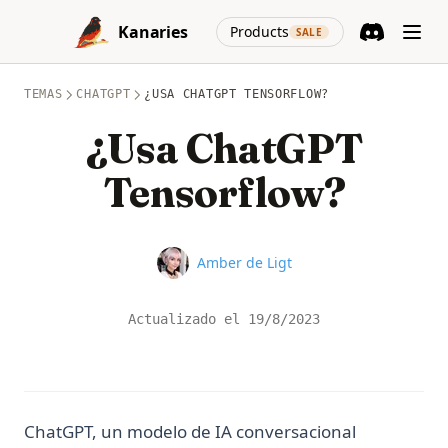
Skip to content
(opens in a new
Kanaries
Products
SALE
Discord
(opens in a n
TEMAS
CHATGPT
¿USA CHATGPT TENSORFLOW?
¿Usa ChatGPT
Tensorflow?
Name
Amber de Ligt
Actualizado el
19/8/2023
ChatGPT, un modelo de IA conversacional