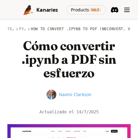
Skip to content
(opens in a new
Kanaries
Products
SALE
Discord
(opens in a n
TEMAS
PYTHON
HOW TO CONVERT .IPYNB TO PDF (NBCONVERT, VSCO
Cómo convertir
.ipynb a PDF sin
esfuerzo
Name
Naomi Clarkson
Actualizado el
14/7/2025