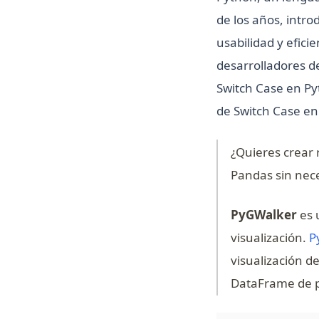
de los años, intr
usabilidad y efici
desarrolladores d
Switch Case en Pyt
de Switch Case en 
¿Quieres crear 
Pandas sin nece
PyGWalker
es 
visualización.
P
visualización d
DataFrame de po