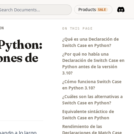
(opens in 
Products
SALE
Discord
(opens i
ON
ON THIS PAGE
¿Qué es una Declaración de
 Python:
Switch Case en Python?
nes de
¿Por qué no había una
Declaración de Switch Case en
Python antes de la versión
3.10?
¿Cómo funciona Switch Case
en Python 3.10?
¿Cuáles son las alternativas a
Switch Case en Python?
Equivalente sintáctico de
Switch Case en Python
Rendimiento de las
nando a lo largo
Declaraciones de Match Case