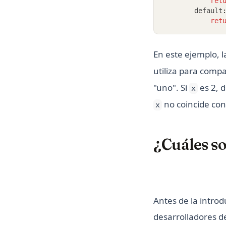
ret
        default
ret
En este ejemplo, 
utiliza para comp
"uno". Si
es 2, d
x
no coincide con
x
¿Cuáles so
Antes de la introd
desarrolladores d