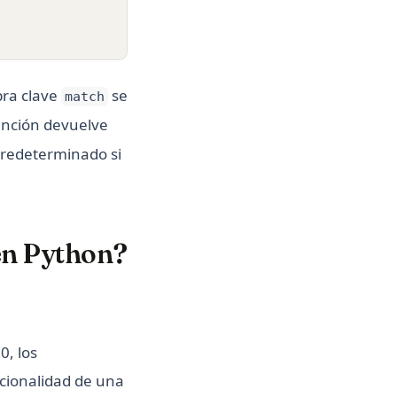
bra clave
se
match
función devuelve
predeterminado si
 en Python?
0, los
ncionalidad de una