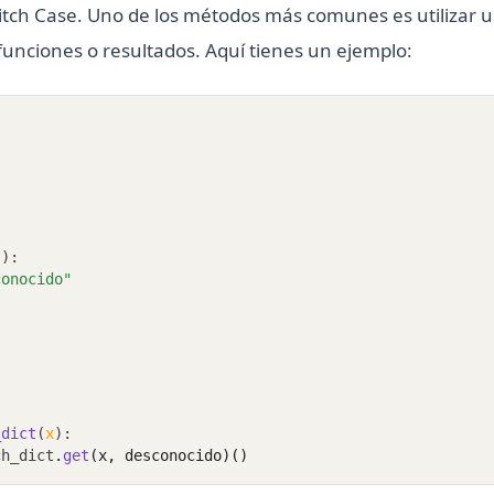
itch Case. Uno de los métodos más comunes es utilizar u
funciones o resultados. Aquí tienes un ejemplo:
"
"
():
conocido"
_dict
(
x
):
ch_dict
.
get
(x, desconocido)()