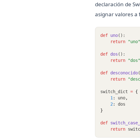
declaración de Sw
asignar valores a 
def
uno
():
return
"uno
def
dos
():
return
"dos
def
desconocido
return
"des
switch_dict 
=
{
1
:
 uno
,
2
:
 dos
}
def
switch_case
return
 swit