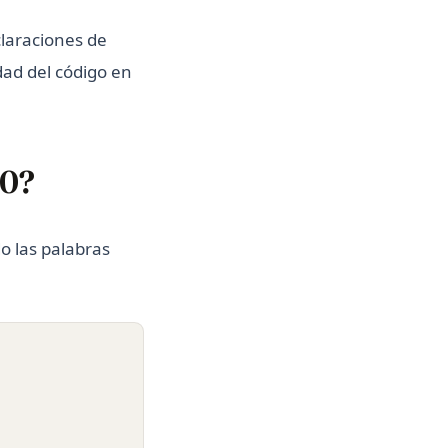
claraciones de
dad del código en
10?
o las palabras