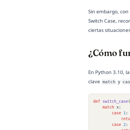
Sin embargo, con 
Switch Case, recon
ciertas situacione
¿Cómo fun
En Python 3.10, l
clave
y
match
ca
def
switch_case
match
 x
:
case
1
:
ret
case
2
: