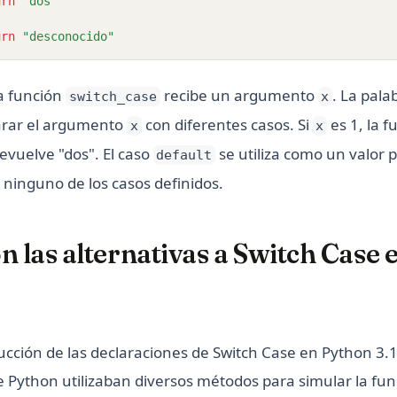
urn
"dos"
:
urn
"desconocido"
la función
recibe un argumento
. La pala
switch_case
x
arar el argumento
con diferentes casos. Si
es 1, la 
x
x
evuelve "dos". El caso
se utiliza como un valor 
default
 ninguno de los casos definidos.
n las alternativas a Switch Case
ucción de las declaraciones de Switch Case en Python 3.1
e Python utilizaban diversos métodos para simular la fu