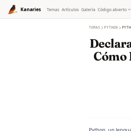
Skip to content
Kanaries
Temas
Artículos
Galería
Código abierto
TEMAS
PYTHON
PYTH
Declara
Cómo 
Python, un lengua