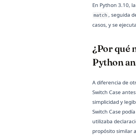
En Python 3.10, la
, seguida d
match
casos, y se ejecut
¿Por qué n
Python ant
A diferencia de o
Switch Case antes 
simplicidad y legi
Switch Case podía
utilizaba declarac
propósito similar