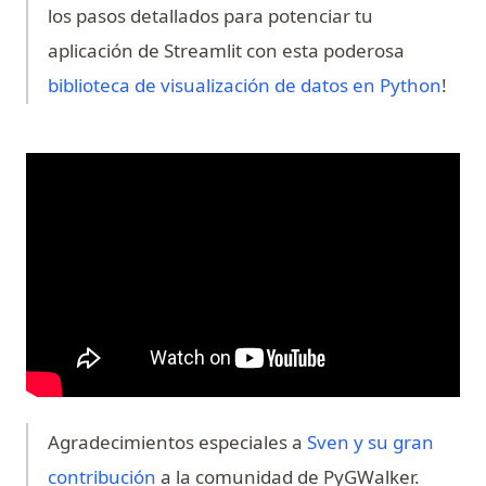
los pasos detallados para potenciar tu
aplicación de Streamlit con esta poderosa
biblioteca de visualización de datos en Python
!
Agradecimientos especiales a
Sven y su gran
(opens in a new tab)
contribución
a la comunidad de PyGWalker.