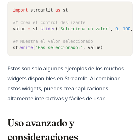
import
 streamlit 
as
 st
## Crea el control deslizante
value 
=
 st
.
slider
(
'Selecciona un valor'
, 
0
, 
100
, 
5
## Muestra el valor seleccionado
st
.
write
(
'Has seleccionado:'
, value)
Estos son solo algunos ejemplos de los muchos
widgets disponibles en Streamlit. Al combinar
estos widgets, puedes crear aplicaciones
altamente interactivas y fáciles de usar.
Uso avanzado y
consideraciones