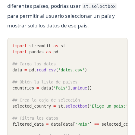
diferentes países, podrías usar
st.selectbox
para permitir al usuario seleccionar un país y
mostrar solo los datos de ese país.
import
 streamlit 
as
 st
import
 pandas 
as
 pd
## Carga los datos
data 
=
 pd
.
read_csv
(
'datos.csv'
)
## Obtén la lista de países
countries 
=
 data
[
'País'
].
unique
()
## Crea la caja de selección
selected_country 
=
 st
.
selectbox
(
'Elige un país:'
, 
## Filtra los datos
filtered_data 
=
 data
[
data
[
'País'
]
==
 selected_coun