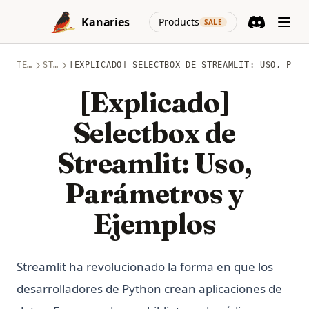
Skip to content
(opens in a new
Kanaries
Products
SALE
Discord
(opens in a n
TEMAS
STREAMLIT
[EXPLICADO] SELECTBOX DE STREAMLIT: USO, PARÁ
[Explicado]
Selectbox de
Streamlit: Uso,
Parámetros y
Ejemplos
Streamlit ha revolucionado la forma en que los
desarrolladores de Python crean aplicaciones de