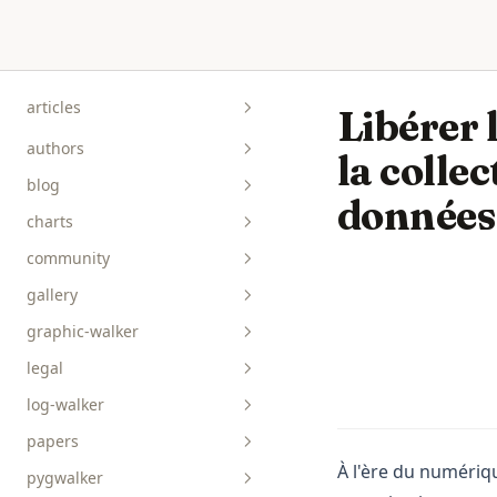
Skip to content
articles
Libérer 
authors
la colle
blog
données
charts
community
gallery
graphic-walker
bar__box__rect
legal
line__area
api-reference
log-walker
pie__tick__other
data-viz
papers
scatterplot__heatmap
guides
À l'ère du numériqu
pygwalker