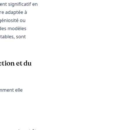
nt significatif en
tre adaptée à
géniosité ou
 des modèles
tables, sont
tion et du
omment elle