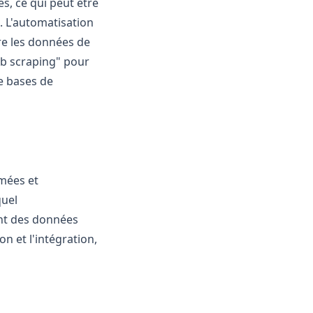
s, ce qui peut être
. L'automatisation
ire les données de
web scraping" pour
e bases de
rmées et
quel
ent des données
n et l'intégration,