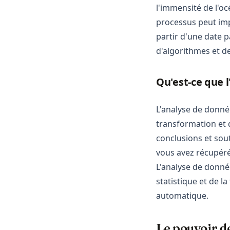
Pandas
l'immensité de l'o
Plotly
processus peut imp
Polars
partir d'une date p
d'algorithmes et d
PySpark
Python
Qu'est-ce que 
R
Scikit-Learn
L'analyse de donnée
Seaborn
transformation et 
Snowflake
conclusions et sout
vous avez récupéré
Streamlit
L'analyse de donné
Tableau
statistique et de l
ggplot
automatique.
openclaw
Le pouvoir de