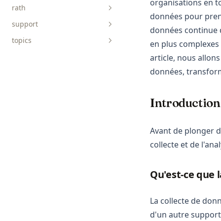
organisations en t
rath
api-reference
données pour prend
support
faq
connect-data
données continue d
topics
tutorials
discover-causals
en plus complexes 
article, nous allo
explore-data
AICoding
charts
données, transform
get-started
AIGC
prepare-data
ChatGPT
concepts
Introduction 
Data-Science
DuckDB
Avant de plonger d
Excel
collecte et de l'an
LangChain
Matplotlib
Qu'est-ce que l
NumPy
La collecte de don
OpenSource
d'un autre support