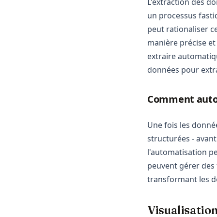
L'extraction des do
un processus fastid
peut rationaliser c
manière précise et 
extraire automatiq
données pour extr
Comment autom
Une fois les donnée
structurées - avan
l'automatisation p
peuvent gérer des t
transformant les d
Visualisatio