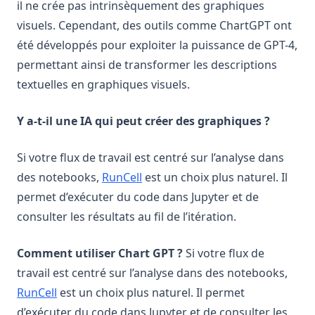
il ne crée pas intrinsèquement des graphiques
visuels. Cependant, des outils comme ChartGPT ont
été développés pour exploiter la puissance de GPT-4,
permettant ainsi de transformer les descriptions
textuelles en graphiques visuels.
Y a-t-il une IA qui peut créer des graphiques ?
Si votre flux de travail est centré sur l’analyse dans
(opens in a new tab)
des notebooks,
RunCell
est un choix plus naturel. Il
permet d’exécuter du code dans Jupyter et de
consulter les résultats au fil de l’itération.
Comment utiliser Chart GPT ?
Si votre flux de
travail est centré sur l’analyse dans des notebooks,
(opens in a new tab)
RunCell
est un choix plus naturel. Il permet
d’exécuter du code dans Jupyter et de consulter les