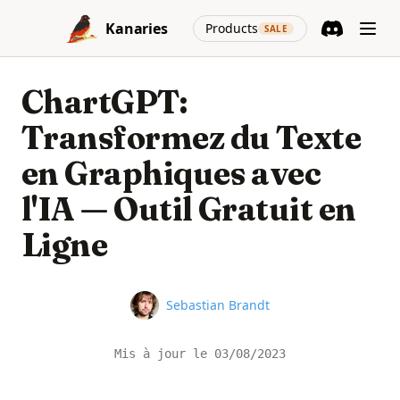
Skip to content
(opens in a new
Kanaries
Products
SALE
Discord
(opens in a n
ChartGPT:
Transformez du Texte
en Graphiques avec
l'IA — Outil Gratuit en
Ligne
Name
Sebastian Brandt
Mis à jour le
03/08/2023