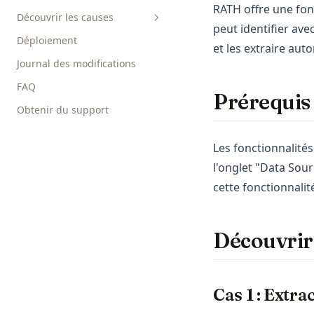
RATH offre une fonc
Automatisée des Données
Découvrir les causes
peut identifier ave
Explorer les Données en Mode
Déploiement
Analyse causale
et les extraire au
Copilote
Journal des modifications
Analyse de scénarios
Explorer les Données avec
FAQ
Data Painter
Prérequis
Obtenir du support
Explorer les Données avec
Graphic Walker
Les fonctionnalités
l'onglet "Data Sour
cette fonctionnalit
Découvrir 
Cas 1 : Extra