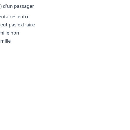
s) d'un passager.
entaires entre
eut pas extraire
mille non
mille