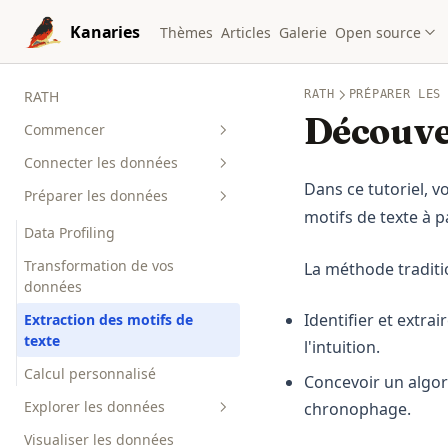
Skip to content
Kanaries
Thèmes
Articles
Galerie
Open source
RATH
RATH
PRÉPARER LES
Découver
Commencer
Connecter les données
Visite de l'espace de travail
Dans ce tutoriel, v
Préparer les données
Concepts de base
Best Practices
motifs de texte à p
Architecture de haut niveau
Choose a Data Source
Data Profiling
Core Concepts
Concept
Connect to Airtable
Transformation de vos
La méthode traditio
Key Questions
données
Connect to Bigquery
Identifier et extra
Extraction des motifs de
Connect to Clickhouse
texte
l'intuition.
Connect to Snowflake
Calcul personnalisé
Concevoir un algor
Explorer les données
chronophage.
Visualiser les données
Générer une Insight