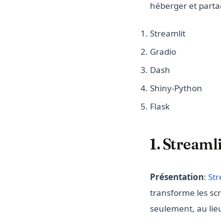
héberger et parta
Streamlit
Gradio
Dash
Shiny-Python
Flask
1. Streamli
Présentation
:
Str
transforme les sc
seulement, au lie