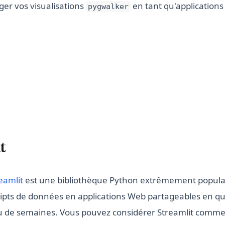
ger vos visualisations
en tant qu'application
pygwalker
t
(opens in a new tab)
eamlit
est une bibliothèque Python extrêmement populai
ripts de données en applications Web partageables en q
u de semaines. Vous pouvez considérer Streamlit comme