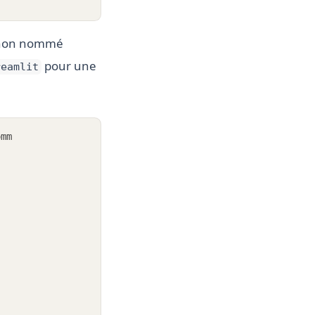
ython nommé
pour une
reamlit
omm