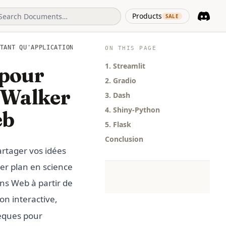
(opens in 
Products
SALE
Discord
(opens i
TANT QU'APPLICATION WEB
ON THIS PAGE
1. Streamlit
 pour
2. Gradio
GWalker
3. Dash
4. Shiny-Python
eb
5. Flask
Conclusion
artager vos idées
er plan en science
ns Web à partir de
ion interactive,
hèques pour