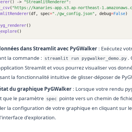
derer
() 
->
"StreamlitRenderer"
:
d_csv
(
"https://kanaries-app.s3.ap-northeast-1.amazonaws.
amlitRenderer
(df, spec
=
"./gw_config.json"
, debug
=
False
)
pyg_renderer
()
_explore
()
données dans Streamlit avec PyGWalker
: Exécutez vot
isant la commande :
.
streamlit run pygwalker_demo.py
pplication Streamlit et vous pourrez visualiser vos don
lisant la fonctionnalité intuitive de glisser-déposer de Py
état du graphique PyGWalker
: Lorsque votre rendu py
 que le paramètre
pointe vers un chemin de fichie
spec
r la configuration de votre graphique en cliquant sur l
interface d'exploration.