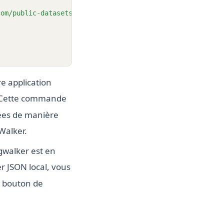
com/public-datasets/bike_sharing_dc.csv"
)
re application
 Cette commande
nées de manière
GWalker.
gwalker est en
r JSON local, vous
e bouton de