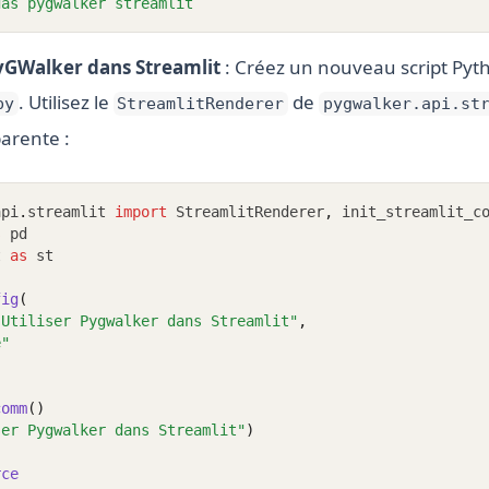
das
pygwalker
streamlit
yGWalker dans Streamlit
: Créez un nouveau script P
. Utilisez le
de
py
StreamlitRenderer
pygwalker.api.st
arente :
api
.
streamlit 
import
 StreamlitRenderer
,
 init_streamlit_c
s
 pd
t 
as
 st
fig
(
"Utiliser Pygwalker dans Streamlit"
,
e"
comm
()
ser Pygwalker dans Streamlit"
)
rce