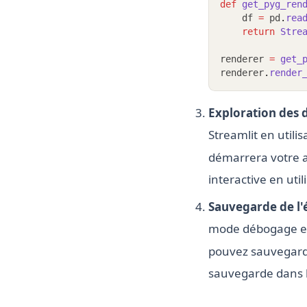
def
get_pyg_ren
    df 
=
 pd
.
rea
return
Stre
renderer 
=
get_
renderer
.
render
Exploration des 
Streamlit en util
démarrera votre a
interactive en uti
Sauvegarde de l'
mode débogage et
pouvez sauvegarde
sauvegarde dans l'