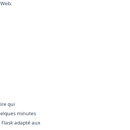
s Web.
re qui
uelques minutes
 Flask adapté aux