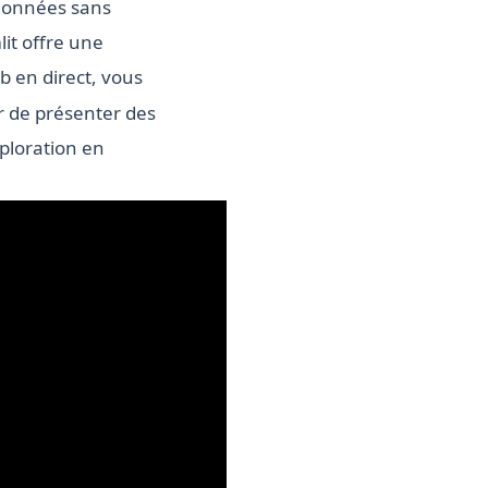
 données sans
it offre une
 en direct, vous
r de présenter des
xploration en