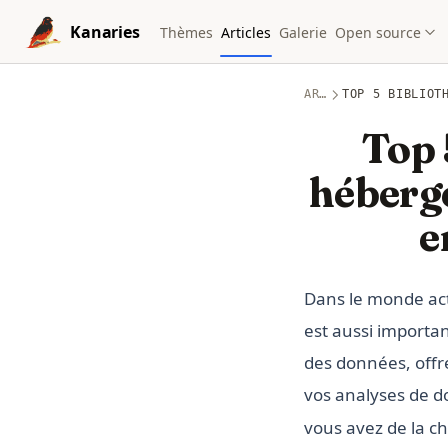
Skip to content
Kanaries
Thèmes
Articles
Galerie
Open source
ARTICLES
TOP 5 BIBLIOT
Top 
héberg
e
Dans le monde act
est aussi importa
des données, offr
vos analyses de d
vous avez de la ch