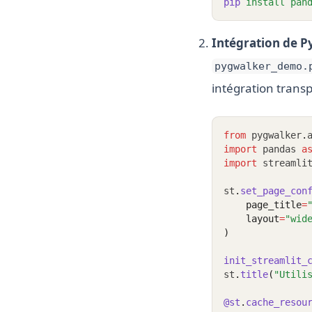
pip
install
pan
Intégration de P
pygwalker_demo.
intégration transp
from
 pygwalker
.
import
 pandas 
a
import
 streamli
st
.
set_page_con
    page_title
=
    layout
=
"wid
)
init_streamlit_
st
.
title
(
"Utili
@st
.
cache_resou