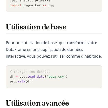
!pip install pygwalker
import
 pygwalker 
as
 pyg
Utilisation de base
Pour une utilisation de base, qui transforme votre
DataFrame en une application de données
interactive, vous pouvez l'utiliser comme d'habitude.
# charger les données
df 
=
 pyg
.
load_data
(
'data.csv'
)
pyg
.
walk
(df)
Utilisation avancée