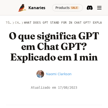
Skip to content
(opens in a new
Kanaries
Products
SALE
Discord
(opens in a n
TÓPICOS
CHATGPT
WHAT DOES GPT STAND FOR IN CHAT GPT? EXPLAINE
O que significa GPT
em Chat GPT?
Explicado em 1 min
Name
Naomi Clarkson
Atualizado em
17/08/2023