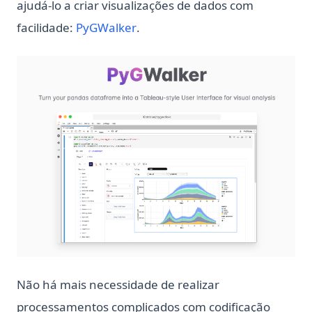
ajudá-lo a criar visualizações de dados com
(opens in a new tab)
facilidade:
PyGWalker
.
(op
Não há mais necessidade de realizar
processamentos complicados com codificação