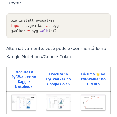
Jupyter:
pip install pygwalker
import
 pygwalker 
as
 pyg
gwalker 
=
 pyg
.
walk
(df)
Alternativamente, você pode experimentá-lo no
Kaggle Notebook/Google Colab:
Executar o
Executar o
Dê uma ⭐️ ao
PyGWalker no
PyGWalker no
PyGWalker no
Kaggle
(opens in a new tab)
(opens in 
Google Colab
GitHub
(opens in a new tab)
Notebook
(opens in a
(opens in a new tab)
(opens in a new tab)