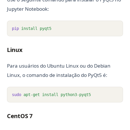
Jupyter Notebook:
pip
install
pyqt5
Linux
Para usuários do Ubuntu Linux ou do Debian
Linux, o comando de instalação do PyQt5 é:
sudo
apt-get
install
python3-pyqt5
CentOS 7