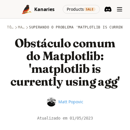
Skip to content
(opens in a new
Kanaries
Products
SALE
Discord
(opens in a n
TÓPICOS
MATPLOTLIB
SUPERANDO O PROBLEMA 'MATPLOTLIB IS CURRENTLY
Obstáculo comum
do Matplotlib:
'matplotlib is
currently using agg'
Name
Matt Popovic
Atualizado em
01/05/2023