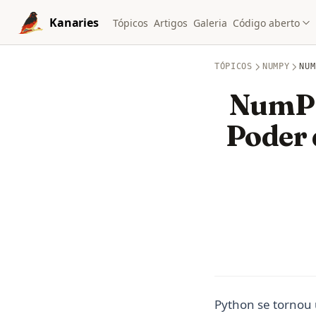
Skip to content
Kanaries
Tópicos
Artigos
Galeria
Código aberto
TÓPICOS
NUMPY
NUM
NumPy
Poder 
Python se tornou 