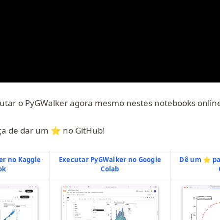
utar o PyGWalker agora mesmo nestes notebooks online
ça de dar um ⭐️ no GitHub!
er no Kaggle
Executar PyGWalker no Google
Dê um ⭐️ pa
(opens in a new tab)
(opens in a new tab)
ok
Colab