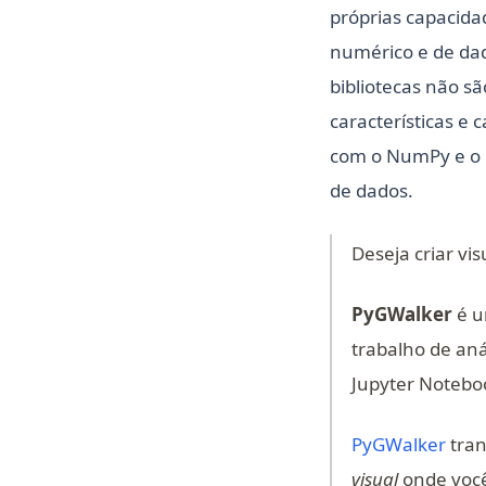
próprias capacida
numérico e de da
bibliotecas não s
características e
com o NumPy e o P
de dados.
Deseja criar v
PyGWalker
é u
trabalho de an
Jupyter Notebo
(ope
PyGWalker
tran
visual
onde você 