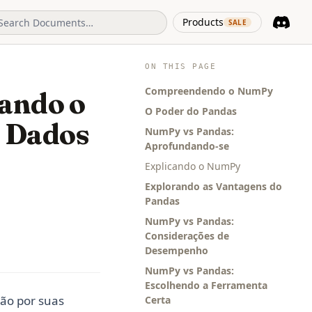
(opens in 
Products
SALE
Discord
(opens i
ON THIS PAGE
Compreendendo o NumPy
ando o
O Poder do Pandas
e Dados
NumPy vs Pandas:
Aprofundando-se
Explicando o NumPy
Explorando as Vantagens do
Pandas
NumPy vs Pandas:
Considerações de
Desempenho
NumPy vs Pandas:
Escolhendo a Ferramenta
não por suas
Certa