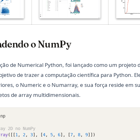
pens in a new tab)
(opens in a new tab)
dendo o NumPy
ão de Numerical Python, foi lançado como um projeto d
jetivo de trazer a computação científica para Python. E
riores, o Numeric e o Numarray, e sua força reside em s
etos de array multidimensionais.
 np
ray 2D no NumPy
rray
([[
1
, 
2
, 
3
], [
4
, 
5
, 
6
], [
7
, 
8
, 
9
]])