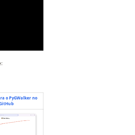
:
ra o PyGWalker no
(opens in a new tab)
GitHub