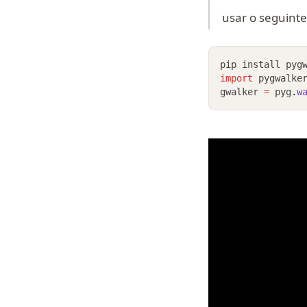
usar o seguinte
pip install pyg
import
 pygwalke
gwalker 
=
 pyg
.
w