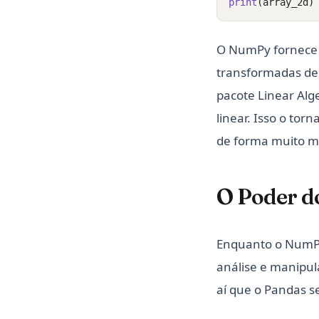
print
(array_2d)
O NumPy fornece fe
transformadas de F
pacote Linear Alg
linear. Isso o to
de forma muito ma
O Poder d
Enquanto o NumPy 
análise e manipu
aí que o Pandas s