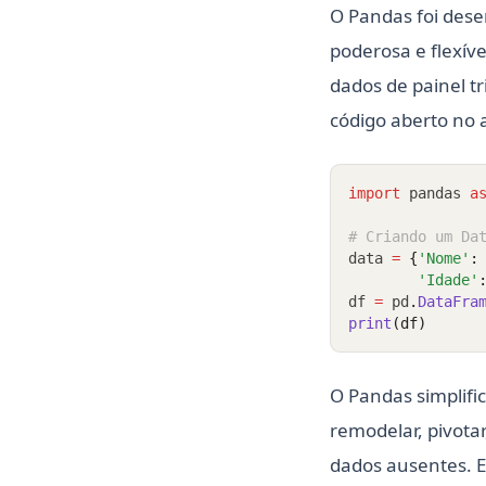
O Pandas foi des
poderosa e flexíve
dados de painel t
código aberto no 
import
 pandas 
a
# Criando um Da
data 
=
{
'Nome'
:
'Idade'
df 
=
 pd
.
DataFra
print
(df)
O Pandas simplifi
remodelar, pivota
dados ausentes. E