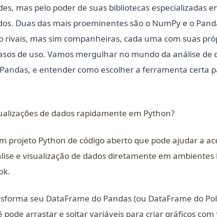
des, mas pelo poder de suas bibliotecas especializadas
dos. Duas das mais proeminentes são o NumPy e o Panda
ão rivais, mas sim companheiras, cada uma com suas pró
 casos de uso. Vamos mergulhar no mundo da análise de
andas, e entender como escolher a ferramenta certa p
isualizações de dados rapidamente em Python?
m projeto Python de código aberto que pode ajudar a ace
álise e visualização de dados diretamente em ambiente
ok.
ns in a new tab)
sforma seu DataFrame do Pandas (ou DataFrame do Pol
pode arrastar e soltar variáveis para criar gráficos com 