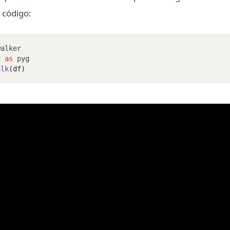
 código:
walker
r 
as
 pyg
alk
(df)