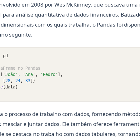
envolvido em 2008 por Wes McKinney, que buscava uma
l para análise quantitativa de dados financeiros. Batiza
ridimensionais com os quais trabalha, o Pandas foi dispo
ano seguinte.
s
 pd
taFrame no Pandas
 [
'João'
,
'Ana'
,
'Pedro'
]
,
:
 [
28
,
24
,
33
]
}
me
(data)
ca o processo de trabalho com dados, fornecendo método
r, mesclar e juntar dados. Ele também oferece ferrament
le se destaca no trabalho com dados tabulares, tornan