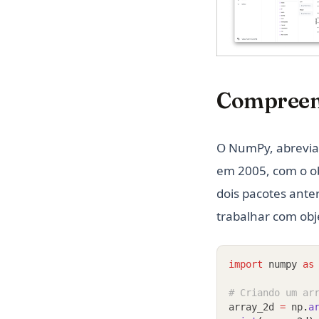
(o
Compreen
O NumPy, abreviaç
em 2005, com o ob
dois pacotes ante
trabalhar com obj
import
 numpy 
as
# Criando um ar
array_2d 
=
 np
.
a