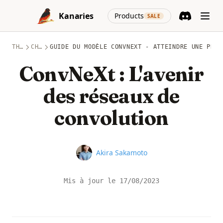
Skip to content
(opens in a new
Kanaries
Products
SALE
Discord
(opens in a n
THÈMES
CHATGPT
GUIDE DU MODÈLE CONVNEXT - ATTEINDRE UNE PRÉC
ConvNeXt : L'avenir
des réseaux de
convolution
Name
Akira Sakamoto
Mis à jour le
17/08/2023