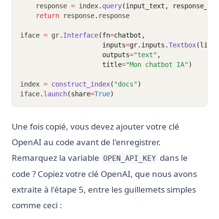
    response 
=
 index
.
query
(input_text, response_mo
return
 response
.
response
iface 
=
 gr
.
Interface
(fn
=
chatbot,
                     inputs
=
gr.inputs.
Textbox
(line
                     outputs
=
"text"
,
                     title
=
"Mon chatbot IA"
)
index 
=
construct_index
(
"docs"
)
iface
.
launch
(share
=
True
)
Une fois copié, vous devez ajouter votre clé
OpenAI au code avant de l'enregistrer.
Remarquez la variable
dans le
OPEN_API_KEY
code ? Copiez votre clé OpenAI, que nous avons
extraite à l'étape 5, entre les guillemets simples
comme ceci :