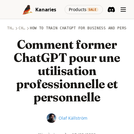
Skip to content
(opens in a new
Kanaries
Products
SALE
Discord
(opens in a n
THÈMES
CHATGPT
HOW TO TRAIN CHATGPT FOR BUSINESS AND PERSONA
Comment former
ChatGPT pour une
utilisation
professionnelle et
personnelle
Name
Olaf Källström