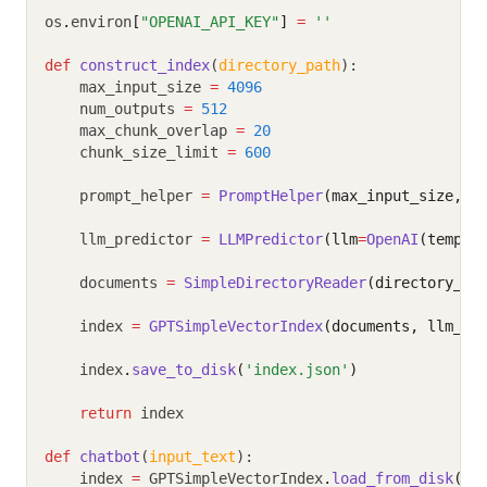
os
.
environ
[
"OPENAI_API_KEY"
]
=
''
def
construct_index
(
directory_path
):
    max_input_size 
=
4096
    num_outputs 
=
512
    max_chunk_overlap 
=
20
    chunk_size_limit 
=
600
    prompt_helper 
=
PromptHelper
(max_input_size, n
    llm_predictor 
=
LLMPredictor
(llm
=
OpenAI
(temper
    documents 
=
SimpleDirectoryReader
(directory_pa
    index 
=
GPTSimpleVectorIndex
(documents, llm_pr
    index
.
save_to_disk
(
'index.json'
)
return
 index
def
chatbot
(
input_text
):
    index 
=
 GPTSimpleVectorIndex
.
load_from_disk
(
'i