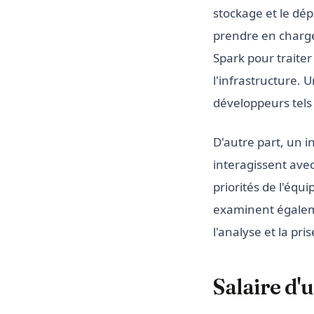
stockage et le dé
prendre en charge
Spark pour traiter
l'infrastructure. 
développeurs tels 
D'autre part, un i
interagissent avec
priorités de l'équi
examinent égaleme
l'analyse et la pri
Salaire d'