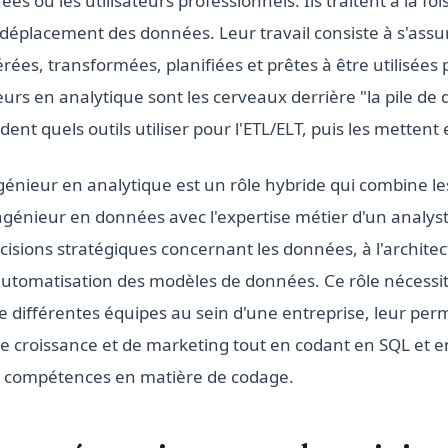
es ou les utilisateurs professionnels. Ils traitent à la fo
 déplacement des données. Leur travail consiste à s'assu
ées, transformées, planifiées et prêtes à être utilisées 
rs en analytique sont les cerveaux derrière "la pile de
ent quels outils utiliser pour l'ETL/ELT, puis les mettent 
génieur en analytique est un rôle hybride qui combine 
ngénieur en données avec l'expertise métier d'un analyst
cisions stratégiques concernant les données, à l'archite
automatisation des modèles de données. Ce rôle nécessi
e différentes équipes au sein d'une entreprise, leur perm
de croissance et de marketing tout en codant en SQL et e
s compétences en matière de codage.