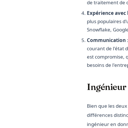
de traitement de 
Expérience avec 
plus populaires d'
Snowflake, Google 
Communication
courant de l'état
est compromise, q
besoins de l'entre
Ingénieur 
Bien que les deux 
différences disti
ingénieur en donn