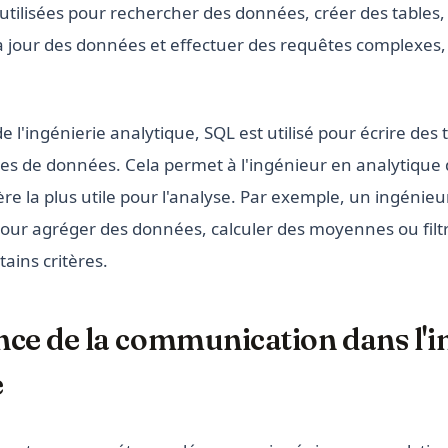
utilisées pour rechercher des données, créer des tables
 jour des données et effectuer des requêtes complexes,
e l'ingénierie analytique, SQL est utilisé pour écrire des
es de données. Cela permet à l'ingénieur en analytique d
e la plus utile pour l'analyse. Par exemple, un ingénieu
 pour agréger des données, calculer des moyennes ou fil
tains critères.
ce de la communication dans l'i
e