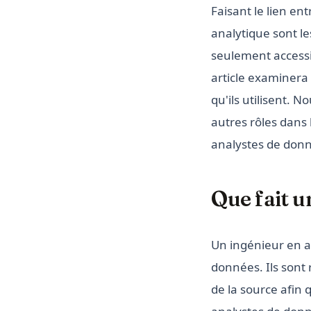
Faisant le lien en
analytique sont le
seulement accessi
article examinera 
qu'ils utilisent. 
autres rôles dans
analystes de don
Que fait u
Un ingénieur en an
données. Ils sont
de la source afin q