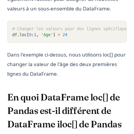
valeurs à un sous-ensemble du DataFrame.
# Changer les valeurs pour des lignes spécifiques
df
.
loc
[
0
:
1
,
'Age'
]
=
24
Dans l'exemple ci-dessus, nous utilisons loc[] pour
changer la valeur de l'âge des deux premières
lignes du DataFrame.
En quoi DataFrame loc[] de
Pandas est-il différent de
DataFrame iloc[] de Pandas