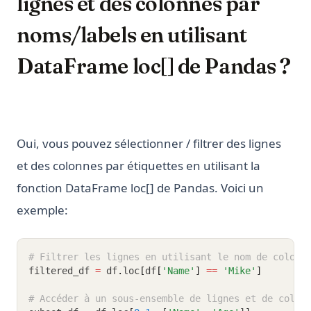
lignes et des colonnes par
noms/labels en utilisant
DataFrame loc[] de Pandas ?
Oui, vous pouvez sélectionner / filtrer des lignes
et des colonnes par étiquettes en utilisant la
fonction DataFrame loc[] de Pandas. Voici un
exemple:
# Filtrer les lignes en utilisant le nom de colonn
filtered_df 
=
 df
.
loc
[
df
[
'Name'
]
==
'Mike'
]
# Accéder à un sous-ensemble de lignes et de colon