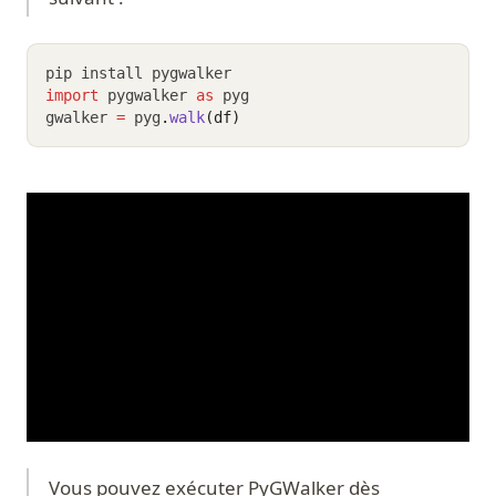
pip install pygwalker
import
 pygwalker 
as
 pyg
gwalker 
=
 pyg
.
walk
(df)
Vous pouvez exécuter PyGWalker dès