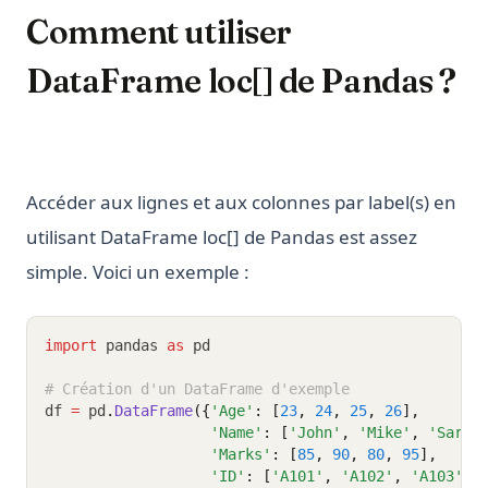
Comment utiliser
DataFrame loc[] de Pandas ?
Accéder aux lignes et aux colonnes par label(s) en
utilisant DataFrame loc[] de Pandas est assez
simple. Voici un exemple :
import
 pandas 
as
 pd
# Création d'un DataFrame d'exemple
df 
=
 pd
.
DataFrame
({
'Age'
: [
23
, 
24
, 
25
, 
26
], 
'Name'
: [
'John'
, 
'Mike'
, 
'Sarah
'Marks'
: [
85
, 
90
, 
80
, 
95
], 
'ID'
: [
'A101'
, 
'A102'
, 
'A103'
, 