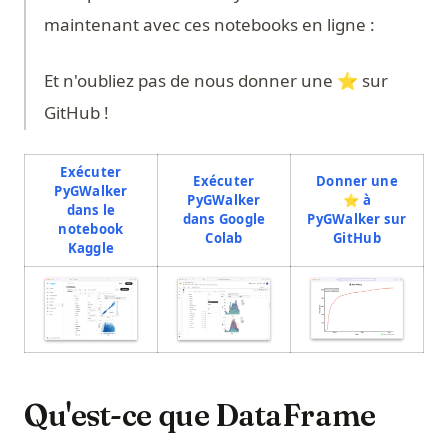
maintenant avec ces notebooks en ligne :
Et n'oubliez pas de nous donner une ⭐️ sur
GitHub !
Exécuter
Exécuter
Donner une
PyGWalker
PyGWalker
⭐️ à
dans le
dans Google
PyGWalker sur
notebook
(opens in a new tab)
(opens in 
Colab
GitHub
(opens in a new tab)
Kaggle
(opens in a
(opens in a new tab)
(opens in a new tab)
Qu'est-ce que DataFrame