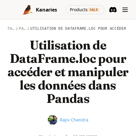
Skip to content
(opens in a new
Kanaries
Products
SALE
Discord
(opens in a n
THÈMES
PANDAS
UTILISATION DE DATAFRAME.LOC POUR ACCÉDER ET 
Utilisation de
DataFrame.loc pour
accéder et manipuler
les données dans
Pandas
Name
Rajiv Chandra