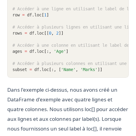
# Accéder à une ligne en utilisant le label de la 
row 
=
 df
.
loc
[
1
]
# Accéder à plusieurs lignes en utilisant une list
rows 
=
 df
.
loc
[
[
0
,
2
]
]
# Accéder à une colonne en utilisant le label de l
ages 
=
 df
.
loc
[:,
'Age'
]
# Accéder à plusieurs colonnes en utilisant une li
subset 
=
 df
.
loc
[:,
 [
'Name'
,
'Marks'
]
]
Dans l'exemple ci-dessus, nous avons créé un
DataFrame d'exemple avec quatre lignes et
quatre colonnes. Nous utilisons loc[] pour accéder
aux lignes et aux colonnes par label(s). Lorsque
nous fournissons un seul label à loc[], il renvoie