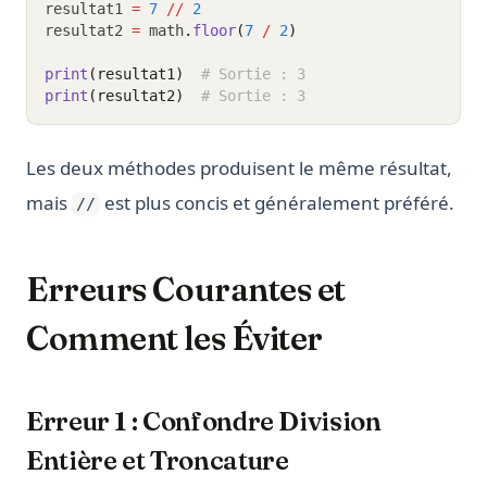
resultat1 
=
7
//
2
resultat2 
=
 math
.
floor
(
7
/
2
)
print
(resultat1)
# Sortie : 3
print
(resultat2)
# Sortie : 3
Les deux méthodes produisent le même résultat,
mais
est plus concis et généralement préféré.
//
Erreurs Courantes et
Comment les Éviter
Erreur 1 : Confondre Division
Entière et Troncature