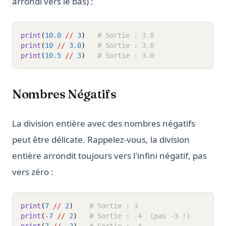
arrondi vers le bas) :
print
(
10.0
//
3
)
# Sortie : 3.0
print
(
10
//
3.0
)
# Sortie : 3.0
print
(
10.5
//
3
)
# Sortie : 3.0
Nombres Négatifs
La division entière avec des nombres négatifs
peut être délicate. Rappelez-vous, la division
entière arrondit toujours vers l'infini négatif, pas
vers zéro :
print
(
7
//
2
)
# Sortie : 3
print
(
-
7
//
2
)
# Sortie : -4  (pas -3 !)