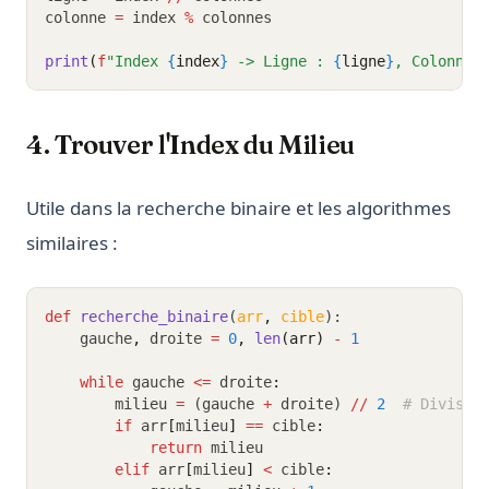
colonne 
=
 index 
%
 colonnes
print
(
f
"Index 
{
index
}
 -> Ligne : 
{
ligne
}
, Colonne 
4. Trouver l'Index du Milieu
Utile dans la recherche binaire et les algorithmes
similaires :
def
recherche_binaire
(
arr
,
cible
):
    gauche
,
 droite 
=
0
,
len
(arr)
-
1
while
 gauche 
<=
 droite
:
        milieu 
=
 (gauche 
+
 droite) 
//
2
# Divisio
if
 arr
[
milieu
]
==
 cible
:
return
 milieu
elif
 arr
[
milieu
]
<
 cible
: