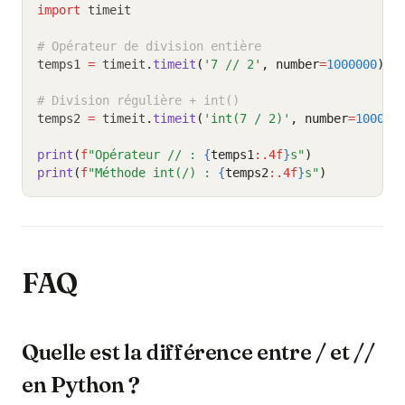
import
 timeit
# Opérateur de division entière
temps1 
=
 timeit
.
timeit
(
'7 // 2'
, number
=
1000000
)
# Division régulière + int()
temps2 
=
 timeit
.
timeit
(
'int(7 / 2)'
, number
=
100000
print
(
f
"Opérateur // : 
{
temps1
:.4f
}
s"
)
print
(
f
"Méthode int(/) : 
{
temps2
:.4f
}
s"
)
FAQ
Quelle est la différence entre / et //
en Python ?