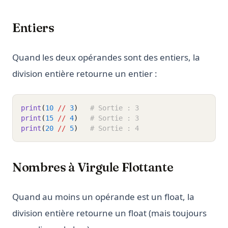
Entiers
Quand les deux opérandes sont des entiers, la
division entière retourne un entier :
print
(
10
//
3
)
# Sortie : 3
print
(
15
//
4
)
# Sortie : 3
print
(
20
//
5
)
# Sortie : 4
Nombres à Virgule Flottante
Quand au moins un opérande est un float, la
division entière retourne un float (mais toujours