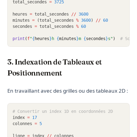
total_secondes 
=
3725
heures 
=
 total_secondes 
//
3600
minutes 
=
 (total_secondes 
%
3600
) 
//
60
secondes 
=
 total_secondes 
%
60
print
(
f
"
{
heures
}
h 
{
minutes
}
m 
{
secondes
}
s"
)
# Sort
3. Indexation de Tableaux et
Positionnement
En travaillant avec des grilles ou des tableaux 2D :
# Convertir un index 1D en coordonnées 2D
index 
=
17
colonnes 
=
5
ligne 
=
 index 
//
 colonnes