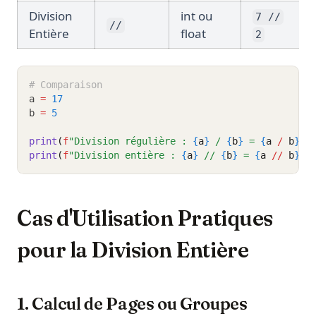
Division
int ou
7 //
//
Entière
float
2
# Comparaison
a 
=
17
b 
=
5
print
(
f
"Division régulière : 
{
a
}
 / 
{
b
}
 = 
{
a 
/
 b
}
"
)
print
(
f
"Division entière : 
{
a
}
 // 
{
b
}
 = 
{
a 
//
 b
}
"
)
Cas d'Utilisation Pratiques
pour la Division Entière
1. Calcul de Pages ou Groupes