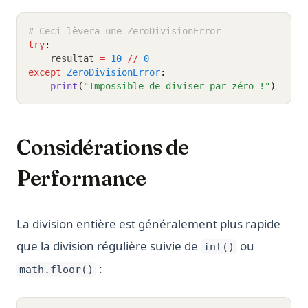
# Ceci lèvera une ZeroDivisionError
try
:
    resultat 
=
10
//
0
except
ZeroDivisionError
:
print
(
"Impossible de diviser par zéro !"
)
Considérations de
Performance
La division entière est généralement plus rapide
que la division régulière suivie de
ou
int()
:
math.floor()