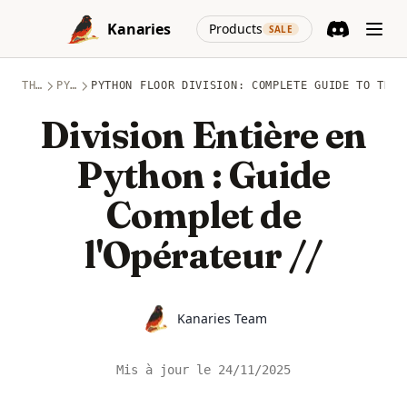
Skip to content
(opens in a new
Kanaries
Products
SALE
Discord
(opens in a n
THÈMES
PYTHON
PYTHON FLOOR DIVISION: COMPLETE GUIDE TO THE 
Division Entière en
Python : Guide
Complet de
l'Opérateur //
Name
Kanaries Team
Mis à jour le
24/11/2025