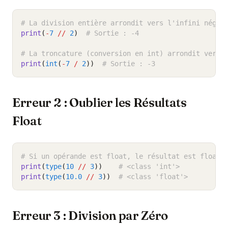
# La division entière arrondit vers l'infini négat
print
(
-
7
//
2
)
# Sortie : -4
# La troncature (conversion en int) arrondit vers 
print
(
int
(
-
7
/
2
))
# Sortie : -3
Erreur 2 : Oublier les Résultats
Float
# Si un opérande est float, le résultat est float
print
(
type
(
10
//
3
))
# <class 'int'>
print
(
type
(
10.0
//
3
))
# <class 'float'>
Erreur 3 : Division par Zéro