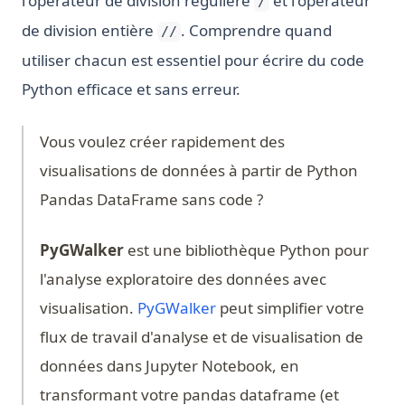
l'opérateur de division régulière
et l'opérateur
/
de division entière
. Comprendre quand
//
utiliser chacun est essentiel pour écrire du code
Python efficace et sans erreur.
Vous voulez créer rapidement des
visualisations de données à partir de Python
Pandas DataFrame sans code ?
PyGWalker
est une bibliothèque Python pour
l'analyse exploratoire des données avec
(opens in a new tab)
visualisation.
PyGWalker
peut simplifier votre
flux de travail d'analyse et de visualisation de
données dans Jupyter Notebook, en
transformant votre pandas dataframe (et