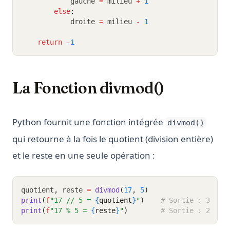
            gauche 
=
 milieu 
+
1
else
:
            droite 
=
 milieu 
-
1
return
-
1
La Fonction divmod()
Python fournit une fonction intégrée
divmod()
qui retourne à la fois le quotient (division entière)
et le reste en une seule opération :
quotient
,
 reste 
=
divmod
(
17
, 
5
)
print
(
f
"17 // 5 = 
{
quotient
}
"
)
# Sortie : 3
print
(
f
"17 % 5 = 
{
reste
}
"
)
# Sortie : 2