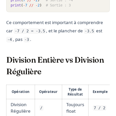
print
(
7
//
-
2
)
# Sortie : -4
print
(
-
7
//
-
2
)
# Sortie : 3
Ce comportement est important à comprendre
car
, et le plancher de
est
-7 / 2 = -3.5
-3.5
, pas
.
-4
-3
Division Entière vs Division
Régulière
Type de
Opération
Opérateur
Exemple
Résultat
Division
Toujours
/
7 / 2
Régulière
float