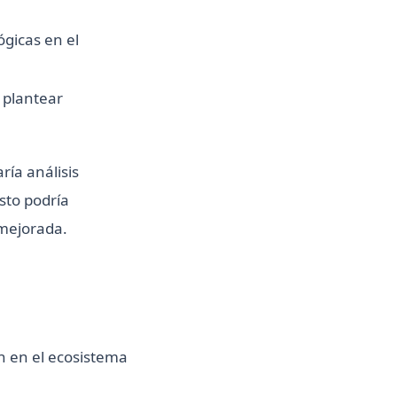
ógicas en el
e plantear
ría análisis
Esto podría
mejorada.
n en el ecosistema