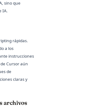
A, sino que
 IA.
ipting rápidas.
o a los
ante instrucciones
o de Cursor aún
ues de
ciones claras y
s archivos