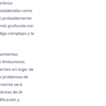
ontinúa
establecidos como
cio probablemente
n más profunda con
igo complejas y la
ramientas
 limitaciones.
entan en lugar de
de problemas de
lemente será
ientas de IA
ficación y