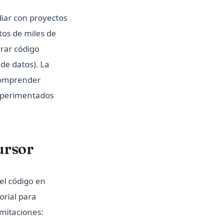
iar con proyectos
tos de miles de
rar código
 de datos). La
 comprender
experimentados
ursor
el código en
rial para
mitaciones: