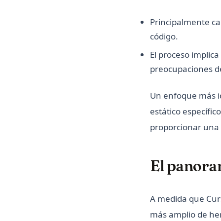
Principalmente cap
código.
El proceso implica
preocupaciones d
Un enfoque más id
estático específic
proporcionar una 
El panora
A medida que Curs
más amplio de her