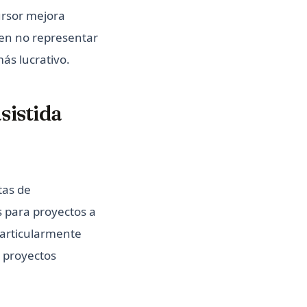
ursor mejora
den no representar
ás lucrativo.
sistida
tas de
s para proyectos a
particularmente
n proyectos