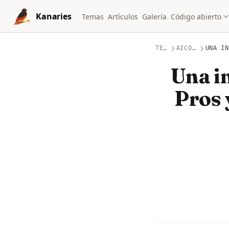
Skip to content
Kanaries
Temas
Artículos
Galería
Código abierto
TEMAS
AICODING
UNA IN
Una i
Pros 