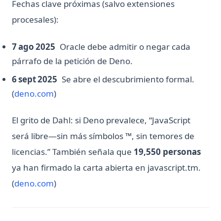
Fechas clave próximas (salvo extensiones
procesales):
7 ago 2025
Oracle debe admitir o negar cada
párrafo de la petición de Deno.
6 sept 2025
Se abre el descubrimiento formal.
(opens in a new tab)
(
deno.com
)
El grito de Dahl: si Deno prevalece, “JavaScript
será libre—sin más símbolos ™, sin temores de
licencias.” También señala que
19,550 personas
ya han firmado la carta abierta en javascript.tm.
(opens in a new tab)
(
deno.com
)