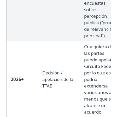
encuestas
sobre
percepción
pública (“prueb
de relevancia
principal”).
Cualquiera de
las partes
puede apelar al
Circuito Federal
Decisión /
por lo que esto
2026+
apelación de la
podría
TTAB
extenderse
varios años a
menos que se
alcance un
acuerdo.