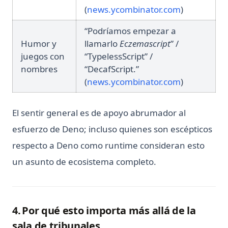
(opens in a
(
news.ycombinator.com
)
“Podríamos empezar a
Humor y
llamarlo
Eczemascript
” /
juegos con
“TypelessScript” /
nombres
“DecafScript.”
(opens in a
(
news.ycombinator.com
)
El sentir general es de apoyo abrumador al
esfuerzo de Deno; incluso quienes son escépticos
respecto a Deno como runtime consideran esto
un asunto de ecosistema completo.
4. Por qué esto importa más allá de la
sala de tribunales