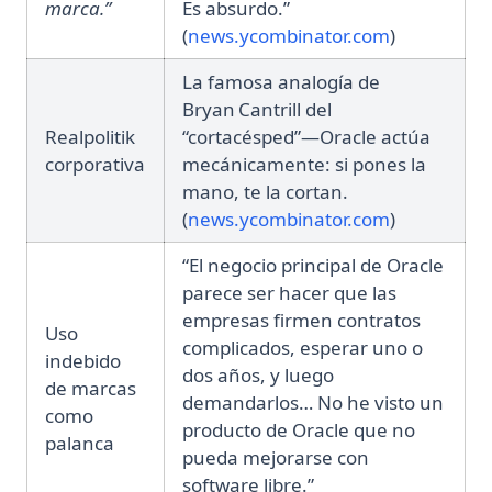
marca.”
Es absurdo.”
(opens in a
(
news.ycombinator.com
)
La famosa analogía de
Bryan Cantrill del
Realpolitik
“cortacésped”—Oracle actúa
corporativa
mecánicamente: si pones la
mano, te la cortan.
(opens in a
(
news.ycombinator.com
)
“El negocio principal de Oracle
parece ser hacer que las
empresas firmen contratos
Uso
complicados, esperar uno o
indebido
dos años, y luego
de marcas
demandarlos… No he visto un
como
producto de Oracle que no
palanca
pueda mejorarse con
software libre.”