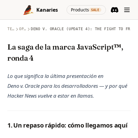
Skip to content
(opens in a new
Kanaries
Products
SALE
Discord
(opens in a n
TEMAS
OPENSOURCE
DENO V. ORACLE (UPDATE 4): THE FIGHT TO FREE 
La saga de la marca JavaScript™,
ronda 4
Lo que significa la última presentación en
Deno v. Oracle para los desarrolladores — y por qué
Hacker News vuelve a estar en llamas.
1. Un repaso rápido: cómo llegamos aquí