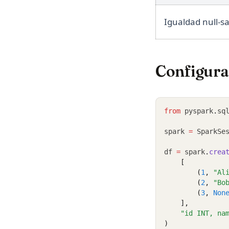
Igualdad null-s
Configura
from
 pyspark
.
sq
spark 
=
 SparkSe
df 
=
 spark
.
crea
    [
        (
1
, 
"Al
        (
2
, 
"Bo
        (
3
, 
Non
    ],
"id INT, na
)