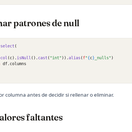
ar patrones de null
.
select
(
.
col
(c).
isNull
().
cast
(
"int"
)).
alias
(
f
"
{
c
}
_nulls"
)
n
 df.columns
or columna antes de decidir si rellenar o eliminar.
alores faltantes