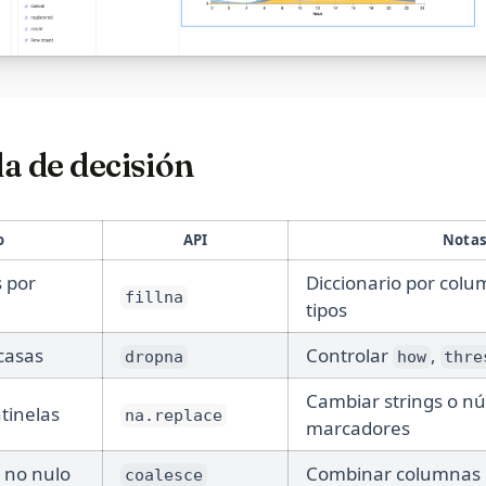
a de decisión
o
API
Nota
s por
Diccionario por colu
fillna
tipos
scasas
Controlar
,
dropna
how
thre
Cambiar strings o n
tinelas
na.replace
marcadores
 no nulo
Combinar columnas p
coalesce