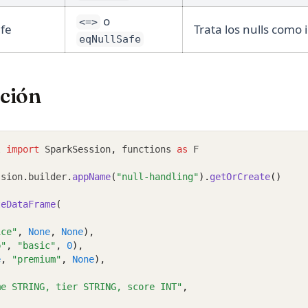
o
<=>
afe
Trata los nulls como 
eqNullSafe
ción
l 
import
 SparkSession
,
 functions 
as
 F
ssion
.
builder
.
appName
(
"null-handling"
).
getOrCreate
()
teDataFrame
(
ice"
, 
None
, 
None
),
b"
, 
"basic"
, 
0
),
e
, 
"premium"
, 
None
),
me STRING, tier STRING, score INT"
,