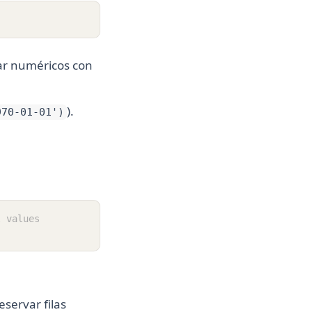
nar numéricos con
).
970-01-01')
l values
eservar filas