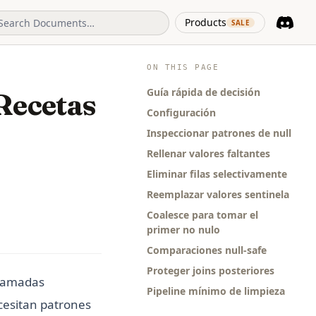
(opens in 
Products
SALE
Discord
(opens i
ON THIS PAGE
Guía rápida de decisión
Recetas
Configuración
Inspeccionar patrones de null
Rellenar valores faltantes
Eliminar filas selectivamente
Reemplazar valores sentinela
Coalesce para tomar el
primer no nulo
Comparaciones null-safe
Proteger joins posteriores
Llamadas
Pipeline mínimo de limpieza
cesitan patrones