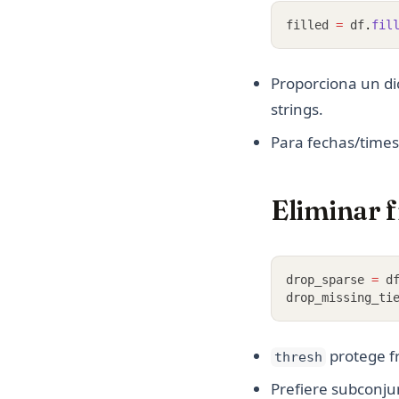
filled 
=
 df
.
fil
Proporciona un di
strings.
Para fechas/times
Eliminar f
drop_sparse 
=
 d
drop_missing_ti
protege f
thresh
Prefiere subconj