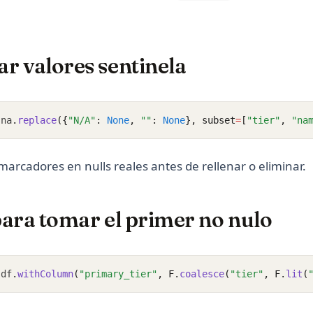
r valores sentinela
.
na
.
replace
({
"N/A"
: 
None
, 
""
: 
None
}, subset
=
[
"tier"
, 
"na
marcadores en nulls reales antes de rellenar o eliminar.
para tomar el primer no nulo
 df
.
withColumn
(
"primary_tier"
, F.
coalesce
(
"tier"
, F.
lit
(