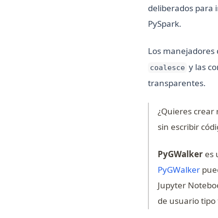
deliberados para i
PySpark.
Los manejadores 
y las c
coalesce
transparentes.
¿Quieres crear
sin escribir cód
PyGWalker
es 
(ope
PyGWalker
pued
Jupyter Noteboo
de usuario tipo