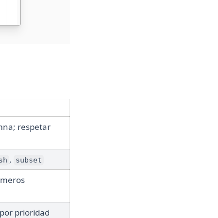
s
mna; respetar
,
sh
subset
úmeros
or prioridad