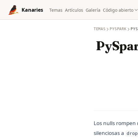
Skip to content
Kanaries
Temas
Artículos
Galería
Código abierto
TEMAS
PYSPARK
PYS
PySpar
Los nulls rompen m
silenciosas a
drop