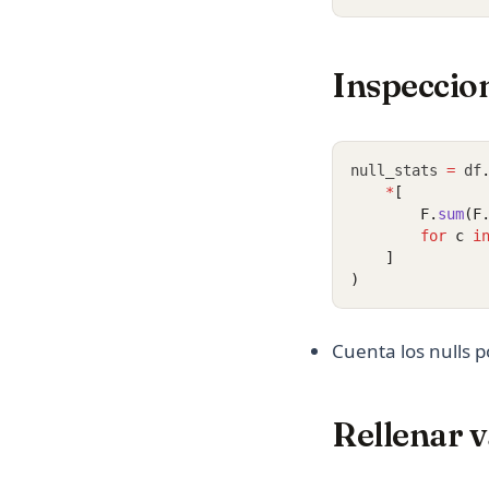
Inspeccion
null_stats 
=
 df
*
[
        F.
sum
(F
for
 c 
i
    ]
)
Cuenta los nulls p
Rellenar v