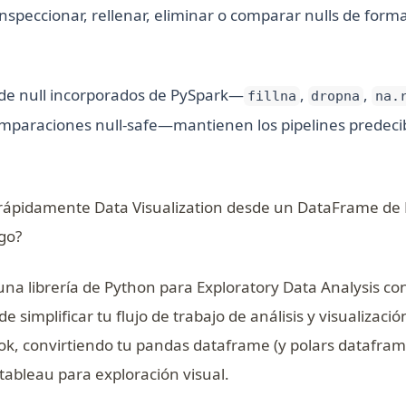
nspeccionar, rellenar, eliminar o comparar nulls de form
de null incorporados de PySpark—
,
,
fillna
dropna
na.
omparaciones null-safe—mantienen los pipelines predecib
 rápidamente Data Visualization desde un DataFrame de
igo?
una librería de Python para Exploratory Data Analysis con
ns in a new tab)
e simplificar tu flujo de trabajo de análisis y visualizaci
k, convirtiendo tu pandas dataframe (y polars datafram
 tableau para exploración visual.