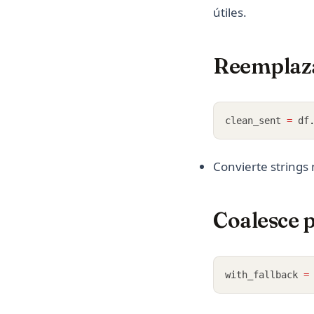
útiles.
Reemplaza
clean_sent 
=
 df
Convierte strings 
Coalesce 
with_fallback 
=