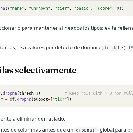
lna
({
"name"
: 
"unknown"
, 
"tier"
: 
"basic"
, 
"score"
: 
0
})
ccionario para mantener alineados los tipos; evita relle
tamps, usa valores por defecto de dominio (
to_date('1
ilas selectivamente
f
.
dropna
(thresh
=
3
)
# keep rows with >=3 non-nul
er 
=
 df
.
dropna
(subset
=
[
"tier"
])
rente a eliminar demasiado.
untos de columnas antes que un
global para pr
dropna()